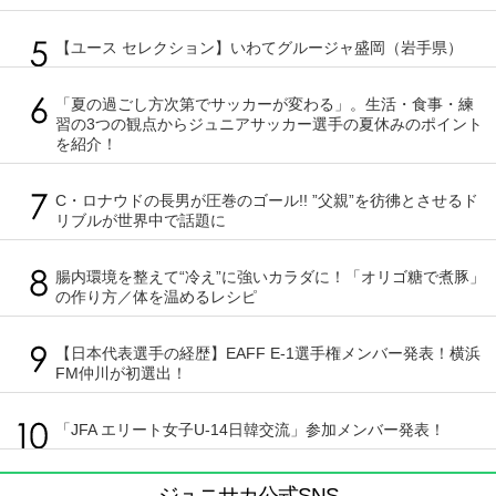
【ユース セレクション】いわてグルージャ盛岡（岩手県）
「夏の過ごし方次第でサッカーが変わる」。生活・食事・練
習の3つの観点からジュニアサッカー選手の夏休みのポイント
を紹介！
C・ロナウドの長男が圧巻のゴール!! ”父親”を彷彿とさせるド
リブルが世界中で話題に
腸内環境を整えて“冷え”に強いカラダに！「オリゴ糖で煮豚」
の作り方／体を温めるレシピ
【日本代表選手の経歴】EAFF E-1選手権メンバー発表！横浜
FM仲川が初選出！
「JFA エリート女子U-14日韓交流」参加メンバー発表！
ジュニサカ公式SNS