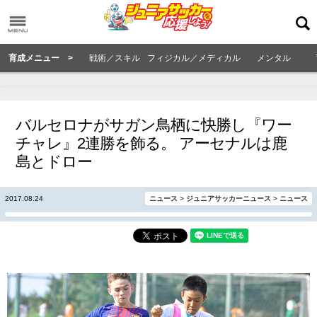
育成メニュー >
戦術／スキル
フィジカル／メディカル
メンタル
バルセロナがサガン鳥栖に快勝し『ワー
チャレ』2連勝を飾る。 アーセナルは鹿
島とドロー
2017.08.24
ニュース
>
ジュニアサッカーニュース
>
ニュース