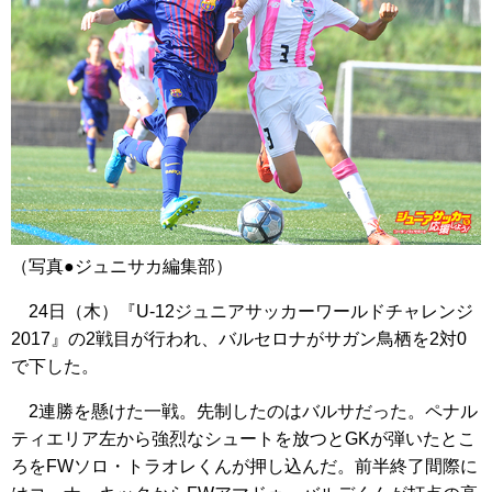
（写真●ジュニサカ編集部）
24日（木）『U-12ジュニアサッカーワールドチャレンジ
2017』の2戦目が行われ、バルセロナがサガン鳥栖を2対0
で下した。
2連勝を懸けた一戦。先制したのはバルサだった。ペナル
ティエリア左から強烈なシュートを放つとGKが弾いたとこ
ろをFWソロ・トラオレくんが押し込んだ。前半終了間際に