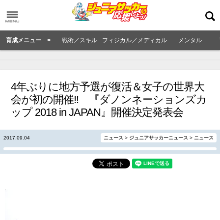
育成メニュー >
戦術／スキル
フィジカル／メディカル
メンタル
4年ぶりに地方予選が復活＆女子の世界大
会が初の開催!! 『ダノンネーションズカ
ップ 2018 in JAPAN』開催決定発表会
2017.09.04
ニュース
>
ジュニアサッカーニュース
>
ニュース