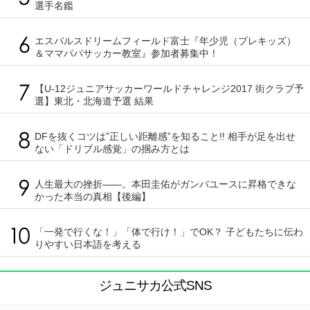
選手名鑑
エスパルスドリームフィールド富士『年少児（プレキッズ）
＆ママパパサッカー教室』参加者募集中！
【U-12ジュニアサッカーワールドチャレンジ2017 街クラブ予
選】東北・北海道予選 結果
DFを抜くコツは”正しい距離感”を知ること!! 相手が足を出せ
ない「ドリブル感覚」の掴み方とは
人生最大の挫折――。本田圭佑がガンバユースに昇格できな
かった本当の真相【後編】
「一発で行くな！」「体で行け！」でOK？ 子どもたちに伝わ
りやすい日本語を考える
ジュニサカ公式SNS