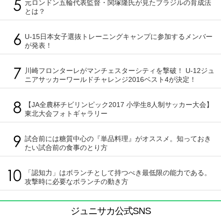
元ロンドン五輪代表監督・関塚隆氏が見たブラジルの育成法
とは？
U-15日本女子選抜トレーニングキャンプに参加するメンバー
が発表！
川崎フロンターレがマンチェスターシティを撃破！ U-12ジュ
ニアサッカーワールドチャレンジ2016ベスト4が決定！
【JA全農杯チビリンピック2017 小学生8人制サッカー大会】
東北大会フォトギャラリー
試合前には糖質中心の『単品料理』がオススメ。知っておき
たい試合前の食事のとり方
「認知力」はボランチとして持つべき最低限の能力である。
攻撃時に必要なボランチの動き方
ジュニサカ公式SNS