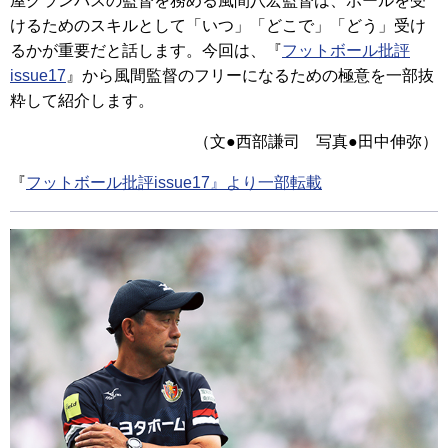
屋グランパスの監督を務める風間八宏監督は、ボールを受
けるためのスキルとして「いつ」「どこで」「どう」受け
るかが重要だと話します。今回は、『
フットボール批評
issue17
』から風間監督のフリーになるための極意を一部抜
粋して紹介します。
（文●西部謙司 写真●田中伸弥）
『
フットボール批評issue17』より一部転載