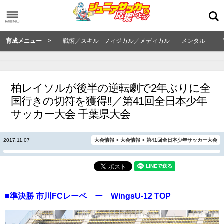
育成メニュー >
戦術／スキル
フィジカル／メディカル
メンタル
柏レイソルが後半の逆転劇で2年ぶりに全
国行きの切符を獲得!!／第41回全日本少年
サッカー大会 千葉県大会
2017.11.07
大会情報
>
大会情報
>
第41回全日本少年サッカー大会
■準決勝 市川FCレーベ ー WingsU-12 TOP