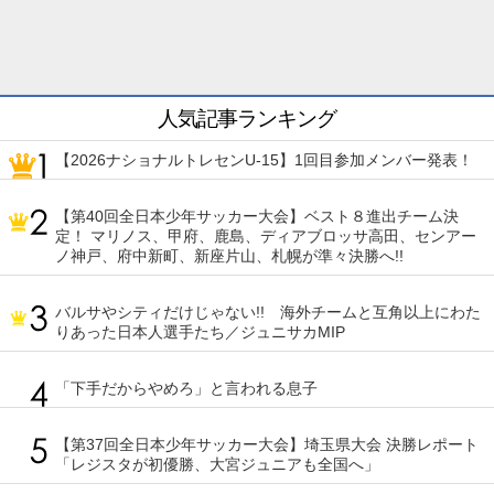
人気記事ランキング
【2026ナショナルトレセンU-15】1回目参加メンバー発表！
【第40回全日本少年サッカー大会】ベスト８進出チーム決
定！ マリノス、甲府、鹿島、ディアブロッサ高田、センアー
ノ神戸、府中新町、新座片山、札幌が準々決勝へ!!
バルサやシティだけじゃない!! 海外チームと互角以上にわた
りあった日本人選手たち／ジュニサカMIP
「下手だからやめろ」と言われる息子
【第37回全日本少年サッカー大会】埼玉県大会 決勝レポート
「レジスタが初優勝、大宮ジュニアも全国へ」