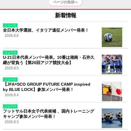
ページの先頭へ
新着情報
ニュース
全日本大学選抜、イタリア遠征メンバー発表！
2026.8.6
ニュース
U-21日本代表メンバー発表。10番は湘南・石井久
継が背負う【第20回アジア競技大会】
2026.8.5
ニュース
【JFA×SCO GROUP FUTURE CAMP inspired
by BLUE LOCK】参加メンバー発表！
2026.8.4
ニュース
フットサル日本女子代表候補 、国内トレーニング
キャンプ参加メンバー発表！
2026.8.3