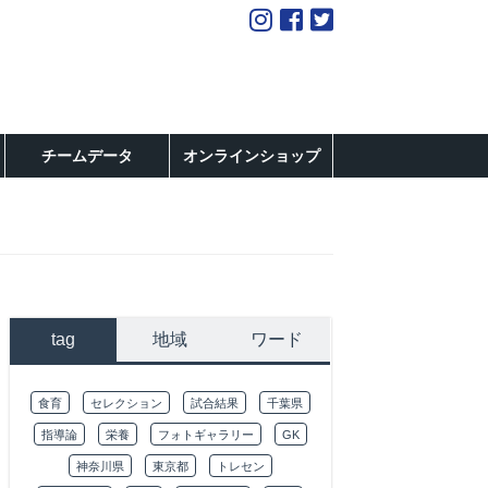
チームデータ
オンラインショップ
tag
地域
ワード
食育
セレクション
試合結果
千葉県
指導論
栄養
フォトギャラリー
GK
神奈川県
東京都
トレセン