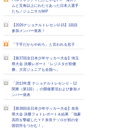
バルサやシティだけじゃない!! 海外チー
ムと互角以上にわたりあった日本人選手
たち／ジュニサカMIP
【2026ナショナルトレセンU-15】1回目
参加メンバー発表！
「下手だからやめろ」と言われる息子
【第37回全日本少年サッカー大会】埼玉
県大会 決勝レポート「レジスタが初優
勝、大宮ジュニアも全国へ」
「2013年度 ナショナルトレセンＵ－12
関東（第1回）」の開催要項および参加メ
ンバー発表
【第38回全日本少年サッカー大会】奈良
県大会 決勝フォトレポート＆結果 「強豪
高田を撃破したＹＦ奈良テソロが初の全
国切符をつかむ！」