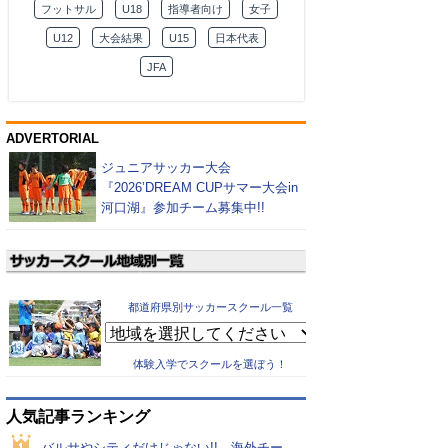
フットサル
U18
指導者向け
女子
U12
大会結果
U15
日本代表
JFA
ADVERTORIAL
ジュニアサッカー大会
『2026’DREAM CUPサマー大会in
河口湖』参加チーム募集中!!
都道府県別サッカースクール一覧
体験入学でスクールを選ぼう！
人気記事ランキング