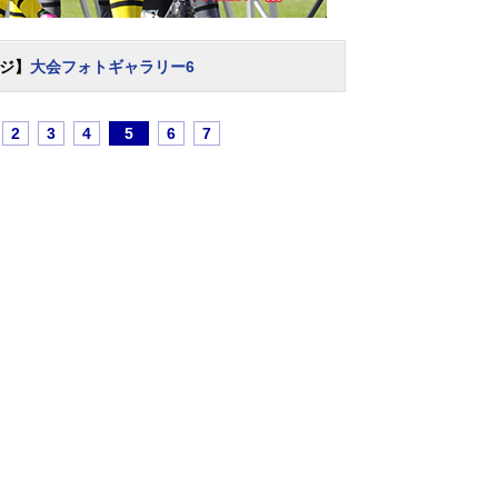
ジ】
大会フォトギャラリー6
2
3
4
5
6
7