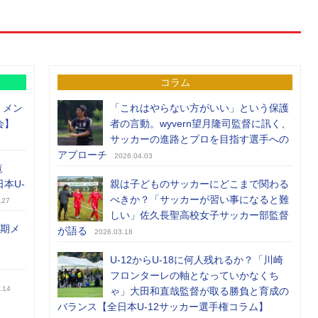
コラム
）メン
「これはやらない方がいい」という保護
会】
者の言動。wyvern望月隆司監督に訊く、
サッカーの進路とプロを目指す選手への
アプローチ
2026.04.03
覧
日本U-
親は子どものサッカーにどこまで関わる
べきか？「サッカーが習い事になると難
.27
しい」佐久長聖高校女子サッカー部監督
前期メ
が語る
2026.03.18
U-12からU-18に何人残れるか？「川崎
フロンターレの軸となっていかなくち
.14
ゃ」大田和直哉監督が取る勝負と育成の
バランス【全日本U-12サッカー選手権コラム】