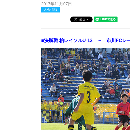
2017年11月07日
大会情報
■決勝戦 柏レイソルU-12 － 市川FCレ