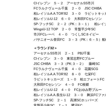
CIイレブン ５－２ アーセナルSS市川
FCラルクヴェール千葉 ２－０ JSC CHIBA
柏レイソルA.A.TOR’82 ３－０ ラビットキッ
柏レイソルU-12 ６－０ 大和田FCセレソン
SP-フッチSC ２－２（PK：３－１） 柏レイソル
WingsU-12 TOP ２－０ 常盤平少年SC
市川FCレーベ ４－０ つくしSCネイビー
パサニオール誉田FC ３－３（PK：６－５）船
＜ラウンド32＞
アーセナルSS市川 ２－１ PBJ千葉
CIイレブン ３－０ 東習志野FCブルー
JSC CHIBA ３－３（PK:３－２） 藤崎SC
FCラルクヴェール千葉 ４－０ 花園SCG
柏レイソルA.A.TOR’82 ８－０ 七栄FC
ラビットキッカーズ １－０ 柏エフォートFC
大和田FCセレソン ４－０ FC根郷
柏レイソルU-12 ４－０ FCおゆみ野ブルー
柏レイソルA.A.長生U-12 ３－０ 舞浜FCフ
SP-フッチSC ２－１ 高洲SCホッパーズ
常盤平少年SC ７－１ 鷺沼FC