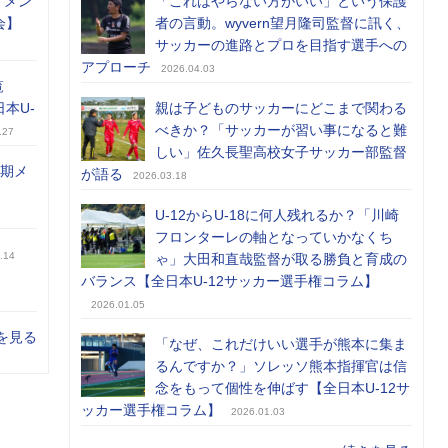
）メン
「これはやらない方がいい」という保護
会】
者の言動。wyvern望月隆司監督に訊く、
サッカーの進路とプロを目指す選手への
アプローチ
2026.04.03
覧
日本U-
親は子どものサッカーにどこまで関わる
べきか？「サッカーが習い事になると難
.27
しい」佐久長聖高校女子サッカー部監督
前期メ
が語る
2026.03.18
U-12からU-18に何人残れるか？「川崎
フロンターレの軸となっていかなくち
.14
ゃ」大田和直哉監督が取る勝負と育成の
バランス【全日本U-12サッカー選手権コラム】
2026.01.05
を見る
「なぜ、これだけいい選手が熊本に集ま
るんですか？」ソレッソ熊本指揮官は信
念をもって個性を伸ばす【全日本U-12サ
ッカー選手権コラム】
2026.01.03