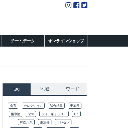
チームデータ
オンラインショップ
tag
地域
ワード
食育
セレクション
試合結果
千葉県
指導論
栄養
フォトギャラリー
GK
神奈川県
東京都
トレセン