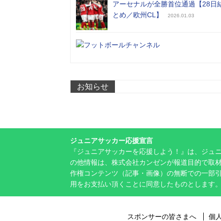
アーセナルが全勝首位通過【28日
とめ／欧州CL】
2026.01.03
お知らせ
ジュニアサッカー応援宣言
『ジュニアサッカーを応援しよう！』は、ジュ
の他情報は、株式会社カンゼンが報道目的で取材
作権コンテンツ（記事・画像）の無断での一部
用をお支払い頂くことに同意したものとします
スポンサーの皆さまへ
個