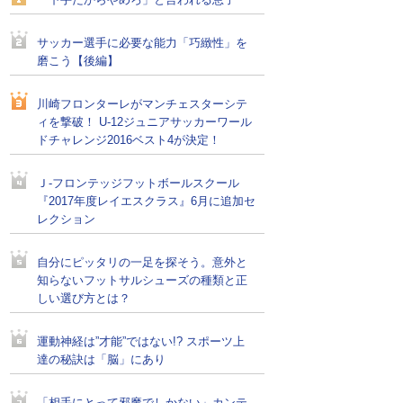
「下手だからやめろ」と言われる息子
サッカー選手に必要な能力「巧緻性」を
磨こう【後編】
川崎フロンターレがマンチェスターシテ
ィを撃破！ U-12ジュニアサッカーワール
ドチャレンジ2016ベスト4が決定！
Ｊ-フロンテッジフットボールスクール
『2017年度レイエスクラス』6月に追加セ
レクション
自分にピッタリの一足を探そう。意外と
知らないフットサルシューズの種類と正
しい選び方とは？
運動神経は”才能”ではない!? スポーツ上
達の秘訣は「脳」にあり