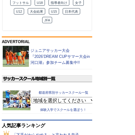
フットサル
U18
指導者向け
女子
U12
大会結果
U15
日本代表
JFA
ADVERTORIAL
ジュニアサッカー大会
『2026’DREAM CUPサマー大会in
河口湖』参加チーム募集中!!
都道府県別サッカースクール一覧
体験入学でスクールを選ぼう！
人気記事ランキング