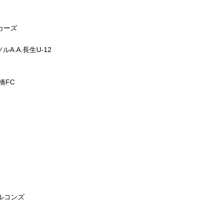
カーズ
A.A.長生U-12
橋FC
ァルコンズ