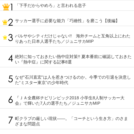
「下手だからやめろ」と言われる息子
サッカー選手に必要な能力「巧緻性」を磨こう【後編】
バルサやシティだけじゃない!! 海外チームと互角以上にわた
りあった日本人選手たち／ジュニサカMIP
絶対に知っておきたい熱中症対策!! 夏本番前に確認しておきた
い『熱中症』に関する記事8選
なぜ“石川直宏”は人を惹きつけるのか。今季での引退を決意し
た“ミスター東京”の少年時代
『ＪＡ全農杯チビリンピック2018 小学生8人制サッカー大
会』で輝いた7人の選手たち／ジュニサカMIP
町クラブの厳しい現状――。「コーチという生き方」のさま
ざまな問題点