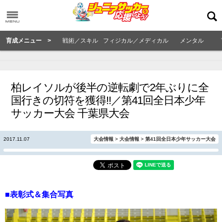
育成メニュー >
戦術／スキル
フィジカル／メディカル
メンタル
柏レイソルが後半の逆転劇で2年ぶりに全
国行きの切符を獲得!!／第41回全日本少年
サッカー大会 千葉県大会
2017.11.07
大会情報
>
大会情報
>
第41回全日本少年サッカー大会
■表彰式＆集合写真