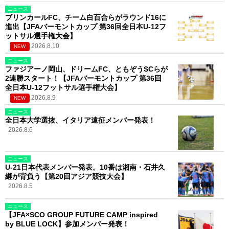
ニュース
ブリンカールFC、チーム白百合らがラウンド16に
進出【JFAバーモントカップ 第36回全日本U-12フ
ットサル選手権大会】
2026.8.10
NEW
ニュース
ファジアーノ岡山、ドリームFC、ともぞうSCらが
2連勝スタート！【JFAバーモントカップ 第36回
全日本U-12フットサル選手権大会】
2026.8.9
NEW
ニュース
全日本大学選抜、イタリア遠征メンバー発表！
2026.8.6
ニュース
U-21日本代表メンバー発表。10番は湘南・石井久
継が背負う【第20回アジア競技大会】
2026.8.5
ニュース
【JFA×SCO GROUP FUTURE CAMP inspired
by BLUE LOCK】参加メンバー発表！