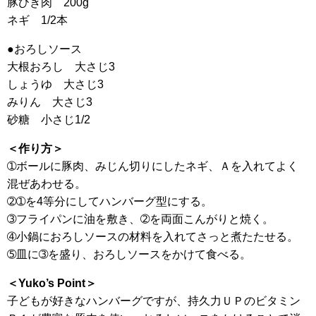
豚ひき肉 200g
ネギ 1/2本
●おろしソース
大根おろし 大さじ3
しょうゆ 大さじ3
みりん 大さじ3
砂糖 小さじ1/2
＜作り方＞
➀ボールに豚肉、みじん切りにしたネギ、Ａを入れてよく
混ぜあわせる。
➁➀を4等分にしてハンバーグ型にする。
➂フライパンに油を敷き、➁を両面こんがりと焼く。
➃小鍋におろしソースの材料を入れてさっと煮たたせる。
➄皿に➂を盛り、おろしソースをかけて食べる。
＜Yuko’s Point＞
子どもが好きなハンバーグですが、持久力ＵＰのビタミン