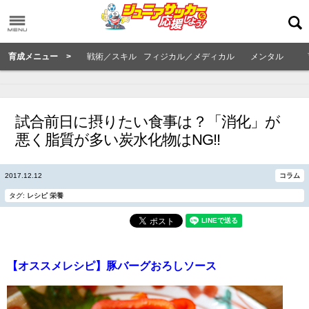
育成メニュー >
戦術／スキル
フィジカル／メディカル
メンタル
試合前日に摂りたい食事は？「消化」が
悪く脂質が多い炭水化物はNG!!
2017.12.12
コラム
タグ:
レシピ
栄養
【オススメレシピ】豚バーグおろしソース