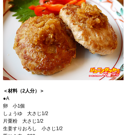
＜材料（2人分）＞
●A
卵 小1個
しょうゆ 大さじ1/2
片栗粉 大さじ1/2
生姜すりおろし 小さじ1/2