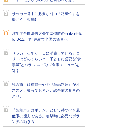
「下手だからやめろ」と言われる息子
サッカー選手に必要な能力「巧緻性」を
磨こう【後編】
昨年度全国決勝大会で準優勝のmalva千葉
fc U-12、4年連続で全国の舞台へ
サッカー少年が一日に消費しているカロ
リーはどのくらい？ 子どもに必要な“食
事量”とバランスの良い“食事メニュー”を
知る
試合前には糖質中心の『単品料理』がオ
ススメ。知っておきたい試合前の食事の
とり方
「認知力」はボランチとして持つべき最
低限の能力である。攻撃時に必要なボラ
ンチの動き方