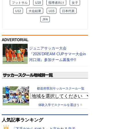
フットサル
U18
指導者向け
女子
U12
大会結果
U15
日本代表
JFA
ADVERTORIAL
ジュニアサッカー大会
『2026’DREAM CUPサマー大会in
河口湖』参加チーム募集中!!
都道府県別サッカースクール一覧
体験入学でスクールを選ぼう！
人気記事ランキング