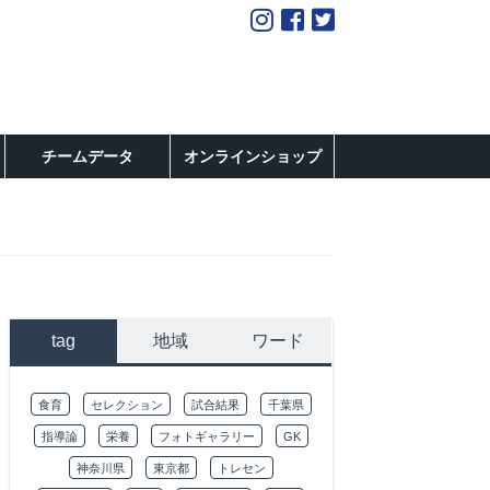
チームデータ
オンラインショップ
tag
地域
ワード
食育
セレクション
試合結果
千葉県
指導論
栄養
フォトギャラリー
GK
神奈川県
東京都
トレセン