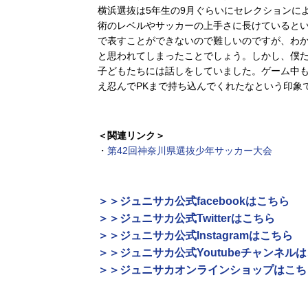
横浜選抜は5年生の9月ぐらいにセレクションに
術のレベルやサッカーの上手さに長けていると
で表すことができないので難しいのですが、わ
と思われてしまったことでしょう。しかし、僕
子どもたちには話しをしていました。ゲーム中
え忍んでPKまで持ち込んでくれたなという印象
＜関連リンク＞
・
第42回神奈川県選抜少年サッカー大会
＞＞ジュニサカ公式facebookはこちら
＞＞ジュニサカ公式Twitterはこちら
＞＞ジュニサカ公式Instagramはこちら
＞＞ジュニサカ公式Youtubeチャンネル
＞＞ジュニサカオンラインショップはこち