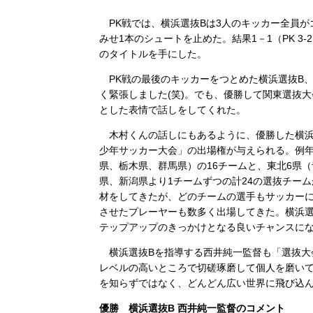
PK戦では、横浜選抜Bは3人のキッカー全員が
みせ1本のシュートを止めた。結果1－1（PK 
のタイトルを手にした。
PK戦の最後のキッカーをつとめた横浜選抜B、
く緊張しました(笑)。でも、優勝して関東選抜
とした表情で話しをしてくれた。
木村くんの話しにもあるように、優勝した横浜
少年サッカー大会」の出場権が与えられる。例年
県、栃木県、群馬県）の16チームと、東北6県
県、新潟県より1チームずつの計24の選抜チー
材をしてきたが、どのチームの選手もサッカー
させたプレーヤーも数多く出場してきた。横浜選
テップアップのきっかけとなる良いチャンスに
横浜選抜Bを指導する西井純一監督も「選抜大
レベルの高いところで切磋琢磨して個人を磨い
を知らずではなく、どんどん広い世界に飛び込
優勝 横浜選抜B 西井純一監督のコメント