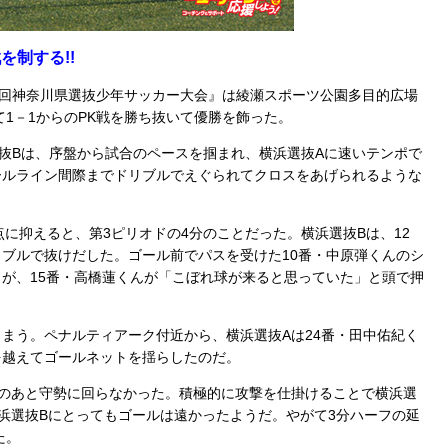
を制する!!
42回神奈川県選抜少年サッカー大会』は綾瀬スポーツ公園多目的広場
1－1からのPK戦を勝ち抜いて優勝を飾った。
抜Bは、序盤から試合のペースを掴まれ、横浜選抜Aに速いテンポで
ールライン間際までドリブルでえぐられてクロスをあげられるような
に抑えると、第3ピリオドの4分のことだった。横浜選抜Bは、12
ブルで抜けだした。ゴール前でパスを受けた10番・中原弾くんのシ
が、15番・高橋蓮くんが「こぼれ球が来ると思っていた」と頭で押
まう。ペナルティアーク付近から、横浜選抜Aは24番・田中佑紀く
を越えてゴールネットを揺らしたのだ。
のあと守勢に回らなかった。積極的に攻撃を仕掛けることで横浜選
浜選抜Bにとってもゴールは遠かったようだ。やがて3分ハーフの延
た。