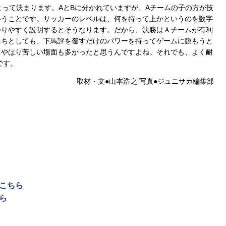
よって決まります。AとBに分かれていますが、Aチームの子の方が技
いうことです。サッカーのレベルは、何を持って上かというのを数字
かりやすく説明するとそうなります。だから、決勝はＡチームが有利
たちとしても、下馬評を覆すだけのパワーを持ってゲームに臨もうと
もやはり苦しい場面も多かったと思うんですよね。それでも、よく耐
です。
取材・文●山本浩之 写真●ジュニサカ編集部
はこちら
ら