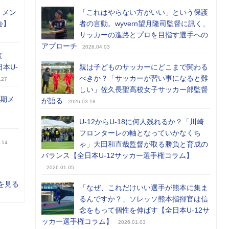
）メン
「これはやらない方がいい」という保護
会】
者の言動。wyvern望月隆司監督に訊く、
サッカーの進路とプロを目指す選手への
アプローチ
2026.04.03
覧
日本U-
親は子どものサッカーにどこまで関わる
べきか？「サッカーが習い事になると難
.27
しい」佐久長聖高校女子サッカー部監督
前期メ
が語る
2026.03.18
U-12からU-18に何人残れるか？「川崎
フロンターレの軸となっていかなくち
.14
ゃ」大田和直哉監督が取る勝負と育成の
バランス【全日本U-12サッカー選手権コラム】
2026.01.05
を見る
「なぜ、これだけいい選手が熊本に集ま
るんですか？」ソレッソ熊本指揮官は信
念をもって個性を伸ばす【全日本U-12サ
ッカー選手権コラム】
2026.01.03