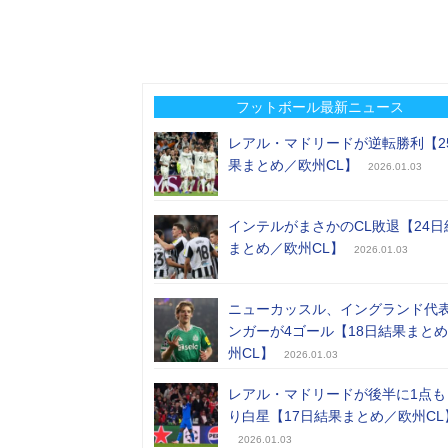
フットボール最新ニュース
レアル・マドリードが逆転勝利【2
果まとめ／欧州CL】
2026.01.03
インテルがまさかのCL敗退【24日
まとめ／欧州CL】
2026.01.03
ニューカッスル、イングランド代
ンガーが4ゴール【18日結果まと
州CL】
2026.01.03
レアル・マドリードが後半に1点も
り白星【17日結果まとめ／欧州CL
2026.01.03