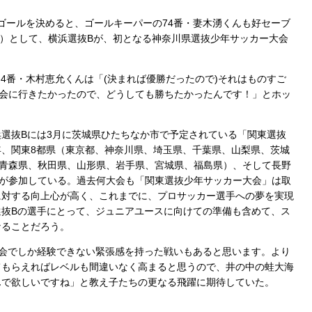
ゴールを決めると、ゴールキーパーの74番・妻木湧くんも好セーブ
3-2）として、横浜選抜Bが、初となる神奈川県選抜少年サッカー大会
4番・木村恵允くんは「(決まれば優勝だったので)それはものすご
大会に行きたかったので、どうしても勝ちたかったんです！」とホッ
選抜Bには3月に茨城県ひたちなか市で予定されている「関東選抜
、関東8都県（東京都、神奈川県、埼玉県、千葉県、山梨県、茨城
（青森県、秋田県、山形県、岩手県、宮城県、福島県）、そして長野
ムが参加している。過去何大会も「関東選抜少年サッカー大会」は取
に対する向上心が高く、これまでに、プロサッカー選手への夢を実現
抜Bの選手にとって、ジュニアユースに向けての準備も含めて、ス
なることだろう。
会でしか経験できない緊張感を持った戦いもあると思います。より
てもらえればレベルも間違いなく高まると思うので、井の中の蛙大海
んで欲しいですね」と教え子たちの更なる飛躍に期待していた。