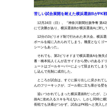
苦しい試合展開を耐えた横浜選抜BがPK戦
12月24日（日）、『神奈川新聞社旗争奪 第
にて決勝があり、横浜選抜Bが横浜選抜Aに対して
12分の3ピリオド制で行われた本大会。横浜選
ボールを縦に入れられてしまう。幾度となくゴ
シーンもあった。
それでも、第2ピリオドまで横浜選抜Aを無失点
番・橋本拓人くんが左サイドから勢いのあるドリ
ュートはゴールキーパーによって阻まれてしまう
し込んで先制に成功した。
ところが試合は、すぐに振り出しに戻されてし
んのフリーキックが、ゴール前に立ち塞がる壁
追いつかれてしまった横浜選抜Bだったが、こ
抜Aに攻め入るスキを与えない。しかし同時に横
長戦でも決着がつかず、試合はPK戦へと突入し