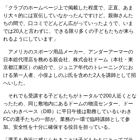
「クラブのホームページ上で掲載した程度で、正直、あま
り大々的には宣伝していなかったんですけど。親御さんた
ちの間で、口コミでどんどん広がっていったようで、いま
では20人と言わずに、できる限り多くの子どもたちが来ら
れるようにしています」
アメリカのスポーツ用品メーカー、アンダーアーマーの
日本総代理店を務める親会社、株式会社ドーム（本社・東
京都江東区）の紹介で、ジュニア年代のトレーニングにお
ける第一人者、小俣よしのぶ氏を含めた2人を講師として招
へいした。
それでも受講する子どもたちがトータルで200人近くとな
ったため、同じ敷地内にあるドームの物流センター、ドー
ムいわきベース（DIB）に平日午後は勤務しているいわき
FCの選手たちの一部が、業務の一環で臨時講師として参
加。安全性を十分に確保する役目を担っている。
「選手を身近に感じられることは子どもたちにとってプラ