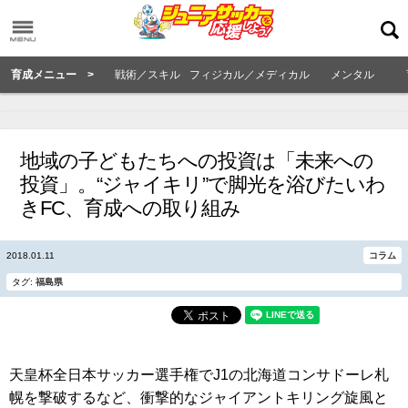
育成メニュー >
戦術／スキル
フィジカル／メディカル
メンタル
地域の子どもたちへの投資は「未来への
投資」。“ジャイキリ”で脚光を浴びたいわ
きFC、育成への取り組み
2018.01.11
コラム
タグ:
福島県
天皇杯全日本サッカー選手権でJ1の北海道コンサドーレ札
幌を撃破するなど、衝撃的なジャイアントキリング旋風と