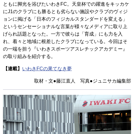
ともに脚光を浴びたいわきFC。天皇杯での躍進をキッカケ
にJ1のクラブにも勝るとも劣らない施設やクラブのヴィジ
ョンに掲げる「日本のフィジカルスタンダードを変える」
というセンセーショナルな言葉が様々なメディアに取り上
げられ話題となった。一方で彼らは「育成」にも力を入
れ、着々と地域に根差したクラブになっている。今回はそ
の一端を担う『いわきスポーツアスレチックアカデミー』
の取り組みを紹介する。
【連載】
いわきFCの果てなき夢
取材・文●藤江直人 写真●ジュニサカ編集部