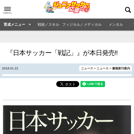
育成メニュー >
戦術／スキル
フィジカル／メディカル
メンタル
『日本サッカー「戦記」』が本日発売!!
2018.01.22
ニュース
>
ニュース
>
書籍新刊案内