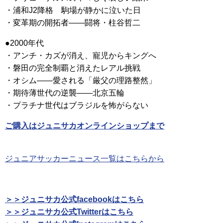
・浦和J2降格 駒場が静かに泣いた日
・変革期の開拓者——闘将・柱谷哲二
●2000年代
・アンチ・カズが消え、寵児からキングへ
・磐田の完全制覇と消えたレアル挑戦
・オシム——愛される「厳父の理路整然」
・期待薄世代の逆襲——北京五輪
・プラチナ世代はブラジルを怖がらない
ご購入はジュニサカオンラインショップまで
ジュニアサッカーニュース一覧はこちらから
＞＞ジュニサカ公式facebookはこちら
＞＞ジュニサカ公式Twitterはこちら