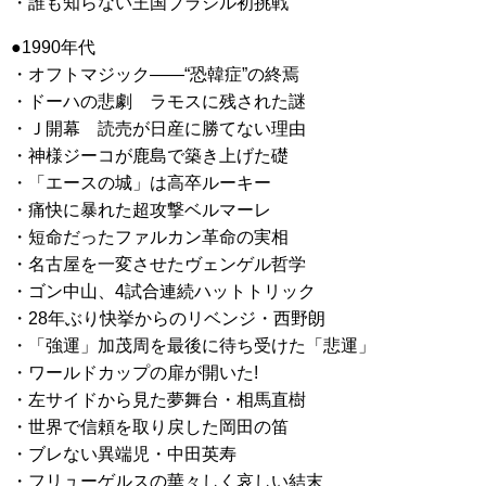
・誰も知らない王国ブラジル初挑戦
●1990年代
・オフトマジック——“恐韓症”の終焉
・ドーハの悲劇 ラモスに残された謎
・Ｊ開幕 読売が日産に勝てない理由
・神様ジーコが鹿島で築き上げた礎
・「エースの城」は高卒ルーキー
・痛快に暴れた超攻撃ベルマーレ
・短命だったファルカン革命の実相
・名古屋を一変させたヴェンゲル哲学
・ゴン中山、4試合連続ハットトリック
・28年ぶり快挙からのリベンジ・西野朗
・「強運」加茂周を最後に待ち受けた「悲運」
・ワールドカップの扉が開いた!
・左サイドから見た夢舞台・相馬直樹
・世界で信頼を取り戻した岡田の笛
・ブレない異端児・中田英寿
・フリューゲルスの華々しく哀しい結末