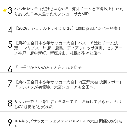
バルサやシティだけじゃない!! 海外チームと互角以上にわた
りあった日本人選手たち／ジュニサカMIP
【2026ナショナルトレセンU-15】1回目参加メンバー発表！
【第40回全日本少年サッカー大会】ベスト８進出チーム決
定！ マリノス、甲府、鹿島、ディアブロッサ高田、センアー
ノ神戸、府中新町、新座片山、札幌が準々決勝へ!!
「下手だからやめろ」と言われる息子
【第37回全日本少年サッカー大会】埼玉県大会 決勝レポート
「レジスタが初優勝、大宮ジュニアも全国へ」
サッカーで「声を出す」意味って？ 理解しておきたい声出
しの“必要感”と実践法
JFAキッズサッカーフェスティバル2014 in大山 開催のお知ら
せ！