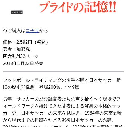
※ご購入は
コチラ
から
価格：2,592円（税込）
著者：加部究
四六判/432ページ
2018年1月22日発売
フットボール・ライティングの名手が贈る日本サッカー新
旧の歴史群像劇 登場200名、全49篇
長年、サッカーの歴史証言者たちの声を拾うべく現場でフ
ィールドワークを続けてきた著者による渾身の本格的サッ
カー史。日本サッカーの未来を見据え、1964年の東京五輪
から現代までの軌跡をたどる戦後日本サッカーの系譜。