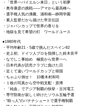
・「世界一バイエルン来日」という初夢
・奥寺康彦の挑戦——アマから最高峰へ
・選手権人気の沸騰、浦和南—静岡学園
・素人監督だから描けた帝京伝説
・ジャパンカップで世界の香りを
・地獄を見て希望の灯 ワールドユース
●1980年代
・平均年齢21・5歳で挑んだスペイン82
・史上初、ドイツ人プロを指揮した鈴木良平
・なでしこ事始め 極貧から世界一へ
・日本代表が読売クラブに負けた日
・近くて遠いワールドカップと韓国
・ちゃぶり倒せ！ 10番木村和司
・１枚の写真から空中戦支配・原博
・「純血」でアジア制覇の快挙・古河電工
・専守防衛が寂しく砕けたソウル五輪予選
・“助っ人”のバナナシュートで選手権制覇