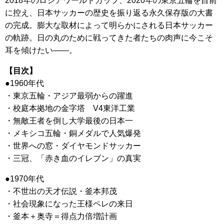
2018年のロシアワールドカップ、2020年の東京五輪を目前
に控え、日本サッカーの歴史を振り返る永久保存版の大書
の完成。膨大な取材によって明らかにされる日本サッカー
の軌跡。日の丸のために戦ってきた者たちの肉声に今こそ
耳を傾けたい——。
【目次】
●1960年代
・東京五輪・アジア最弱からの躍進
・校庭本拠地の金字塔 V4東洋工業
・無敵王者を倒し大学最後の日本一
・メキシコ五輪・銅メダルで人気爆発
・世界への窓・ダイヤモンドサッカー
・三冠、「赤き血のイレブン」の真実
●1970年代
・不世出の天才伝説・釜本邦茂
・社会現象になった王様ペレの来日
・釜本＋奥寺＝得点力倍増計画