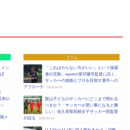
コラム
）メン
「これはやらない方がいい」という保護
会】
者の言動。wyvern望月隆司監督に訊く、
サッカーの進路とプロを目指す選手への
アプローチ
2026.04.03
覧
日本U-
親は子どものサッカーにどこまで関わる
べきか？「サッカーが習い事になると難
.27
しい」佐久長聖高校女子サッカー部監督
前期メ
が語る
2026.03.18
U-12からU-18に何人残れるか？「川崎