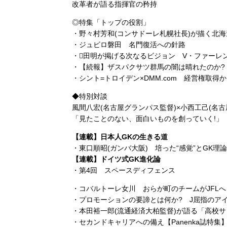
改革者が語る指揮官の矜持
◎特集「トップの役割」
・野々村芳和(コンサドーレ札幌社長)が描く北
・ジュビロ磐田 名門復活への針路
・田明が掲げる次なるビジョン V・ファーレ
・【続報】ザスパクサツ群馬の闇は晴れたのか?
・シント=トロイデン×DMM.com 経営権取
◆特別対談
風間八宏(名古屋グランパス監督)×小西工己(名
「見たことのない、面白いものを創っていく!」
【連載】日本人GKの生きる道
・東口順昭(ガンバ大阪) 培った“感覚”とGK理論
【連載】ドイツ式GK進化論
・第4回 スペースディフェンス
・コバルトーレ女川 おらが町のチームがJFLへ
・プロモーションの要諦とは何か? J屈指のア
・本田裕一郎(流通経済大柏監督)が語る「高校
・セカンドキャリアへの備え【Panenka誌特集