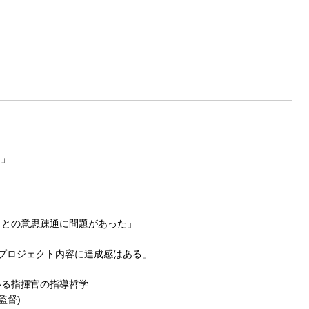
た」
トとの意思疎通に問題があった」
プロジェクト内容に達成感はある」
いる指揮官の指導哲学
監督)