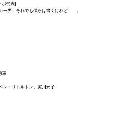
ボ代表]
ッカー界、それでも僕らは書くけれど——。
勇軍
ベン・リトルトン、実川元子