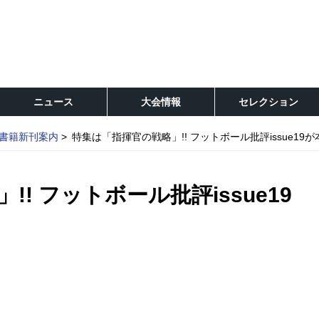
ニュース
大会情報
セレクション
書籍新刊案内
特集は「指揮官の戦略」!! フットボール批評issue19が
! フットボール批評issue19