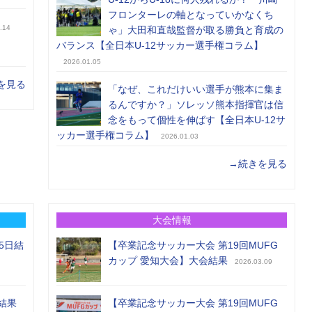
フロンターレの軸となっていかなくち
.14
ゃ」大田和直哉監督が取る勝負と育成の
バランス【全日本U-12サッカー選手権コラム】
2026.01.05
を見る
「なぜ、これだけいい選手が熊本に集ま
るんですか？」ソレッソ熊本指揮官は信
念をもって個性を伸ばす【全日本U-12サ
ッカー選手権コラム】
2026.01.03
→続きを見る
大会情報
5日結
【卒業記念サッカー大会 第19回MUFG
カップ 愛知大会】大会結果
2026.03.09
結果
【卒業記念サッカー大会 第19回MUFG