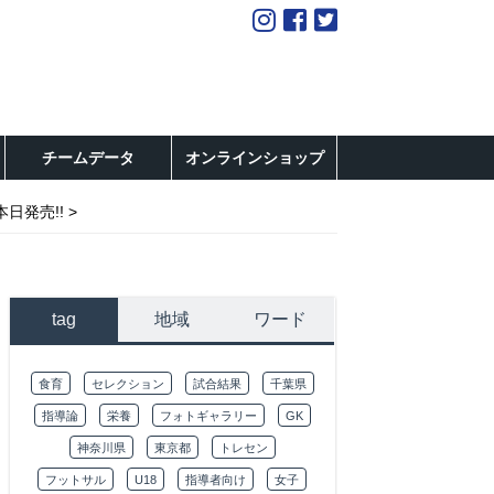
チームデータ
オンラインショップ
本日発売!!
tag
地域
ワード
食育
セレクション
試合結果
千葉県
指導論
栄養
フォトギャラリー
GK
神奈川県
東京都
トレセン
フットサル
U18
指導者向け
女子