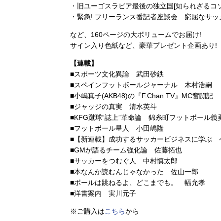
・旧ユーゴスラビア最後の独立国[知られざるコソ
・緊急! フリーランス番記者座談会 窮屈なサ
など、160ページの大ボリュームでお届け!
サイン入り色紙など、豪華プレゼント企画あり!
【連載】
■スポーツ文化異論 武田砂鉄
■スペインフットボールジャーナル 木村浩嗣
■小嶋真子(AKB48)の『F.Chan TV』MC奮闘記
■ジャッジの真実 清水英斗
■KFG蹴球“誌上”革命論 錦糸町フットボール義
■フットボール星人 小田嶋隆
■【新連載】成功するサッカービジネスに学ぶ 
■GMが語るチーム強化論 佐藤拓也
■サッカーをつむぐ人 中村慎太郎
■本なんか読むんじゃなかった 佐山一郎
■ボールは跳ねるよ、どこまでも。 幅允孝
■洋書案内 実川元子
※ご購入は
こちら
から