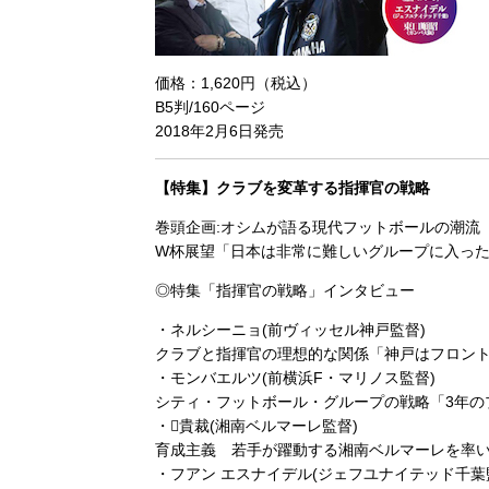
価格：1,620円（税込）
B5判/160ページ
2018年2月6日発売
【特集】クラブを変革する指揮官の戦略
巻頭企画:オシムが語る現代フットボールの潮流
W杯展望「日本は非常に難しいグループに入っ
◎特集「指揮官の戦略」インタビュー
・ネルシーニョ(前ヴィッセル神戸監督)
クラブと指揮官の理想的な関係「神戸はフロン
・モンバエルツ(前横浜F・マリノス監督)
シティ・フットボール・グループの戦略「3年の
・貴裁(湘南ベルマーレ監督)
育成主義 若手が躍動する湘南ベルマーレを率
・フアン エスナイデル(ジェフユナイテッド千葉