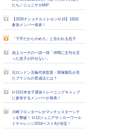
たち／ジュニサカMIP
【2026ナショナルトレセンU-15】1回目
参加メンバー発表！
「下手だからやめろ」と言われる息子
池上コーチの一語一得「仲間に文句を言
った息子が許せない」
元ロンドン五輪代表監督・関塚隆氏が見
たブラジルの育成法とは？
U-15日本女子選抜トレーニングキャンプ
に参加するメンバーが発表！
川崎フロンターレがマンチェスターシテ
ィを撃破！ U-12ジュニアサッカーワール
ドチャレンジ2016ベスト4が決定！