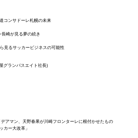
海道コンサドーレ札幌の未来
ン長崎が見る夢の続き
得から見るサッカービジネスの可能性
古屋グランパスエイト社長)
イデアマン、天野春果が川崎フロンターレに根付かせたもの
サッカー大改革」
】