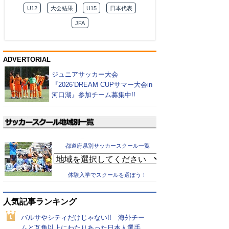
U12
大会結果
U15
日本代表
JFA
ADVERTORIAL
ジュニアサッカー大会
『2026’DREAM CUPサマー大会in
河口湖』参加チーム募集中!!
都道府県別サッカースクール一覧
体験入学でスクールを選ぼう！
人気記事ランキング
バルサやシティだけじゃない!! 海外チー
ムと互角以上にわたりあった日本人選手