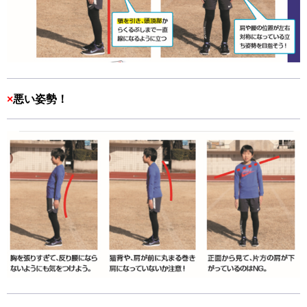
×
悪い姿勢！