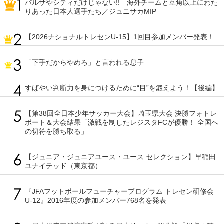
バルサやシティだけじゃない!! 海外チームと互角以上にわた
りあった日本人選手たち／ジュニサカMIP
【2026ナショナルトレセンU-15】1回目参加メンバー発表！
「下手だからやめろ」と言われる息子
すばやい判断力を身につけるために“目”を鍛えよう！【後編】
【第38回全日本少年サッカー大会】埼玉県大会 決勝フォトレ
ポート＆大会結果「激戦を制したレジスタFCが優勝！ 全国へ
の切符を勝ち取る」
【ジュニア・ジュニアユース・ユース セレクション】早稲田
ユナイテッド（東京都）
『JFAフットボールフューチャープログラム トレセン研修会
U-12』2016年度の参加メンバー768名を発表