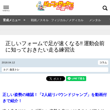
育成メニュー >
戦術／スキル
フィジカル／メディカル
メンタル
正しいフォームで足が速くなる!! 運動会前
に知っておきたい走る練習法
2018.04.12
コラム
タグ:
自主トレ
正しい姿勢の確認！「2人組リバウンドジャンプ」を動画付
きで紹介！