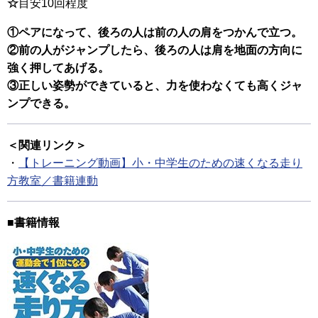
☆
目安10回程度
①ペアになって、後ろの人は前の人の肩をつかんで立つ。
②前の人がジャンプしたら、後ろの人は肩を地面の方向に
強く押してあげる。
③正しい姿勢ができていると、力を使わなくても高くジャ
ンプできる。
＜関連リンク＞
・
【トレーニング動画】小・中学生のための速くなる走り
方教室／書籍連動
■書籍情報