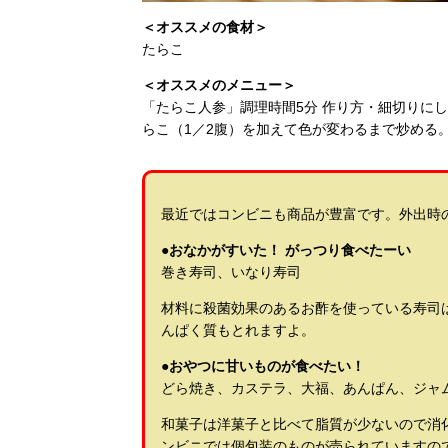
＜オススメの食材＞
たらこ
＜オススメのメニュー＞
「たらこ人参」調理時間5分 作り方・細切りにし
らこ（1／2腹）を加えて色が変わるまで炒める
最近ではコンビニも商品が豊富です。外出時
●おなかがすいた！ がっつり食べたーい
巻き寿司、いなり寿司
材料に殺菌効果のあるお酢を使っている寿司
んぱく質もとれますよ。
●おやつに甘いものが食べたい！
どら焼き、カステラ、大福、あんぱん、ジャ
和菓子は洋菓子と比べて脂質が少ないので消
ンビニでは個包装のものが売られていますの