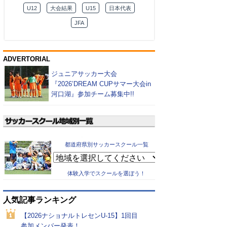
U12
大会結果
U15
日本代表
JFA
ADVERTORIAL
ジュニアサッカー大会
『2026’DREAM CUPサマー大会in
河口湖』参加チーム募集中!!
都道府県別サッカースクール一覧
体験入学でスクールを選ぼう！
人気記事ランキング
【2026ナショナルトレセンU-15】1回目
参加メンバー発表！