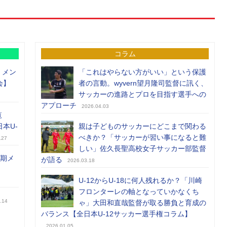
コラム
）メン
「これはやらない方がいい」という保護
会】
者の言動。wyvern望月隆司監督に訊く、
サッカーの進路とプロを目指す選手への
アプローチ
2026.04.03
覧
日本U-
親は子どものサッカーにどこまで関わる
べきか？「サッカーが習い事になると難
.27
しい」佐久長聖高校女子サッカー部監督
前期メ
が語る
2026.03.18
U-12からU-18に何人残れるか？「川崎
フロンターレの軸となっていかなくち
.14
ゃ」大田和直哉監督が取る勝負と育成の
バランス【全日本U-12サッカー選手権コラム】
2026.01.05