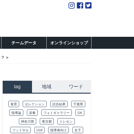
チームデータ
オンラインショップ
は？
tag
地域
ワード
食育
セレクション
試合結果
千葉県
指導論
栄養
フォトギャラリー
GK
神奈川県
東京都
トレセン
フットサル
U18
指導者向け
女子