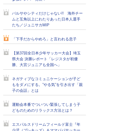
バルサやシティだけじゃない!! 海外チー
ムと互角以上にわたりあった日本人選手
たち／ジュニサカMIP
「下手だからやめろ」と言われる息子
【第37回全日本少年サッカー大会】埼玉
県大会 決勝レポート「レジスタが初優
勝、大宮ジュニアも全国へ」
ネガティブなコミュニケーションが子ど
もをダメにする。”やる気”を引き出す「親
子の会話」とは
運動会本番でついつい緊張してしまう子
どものためのリラックス方法とは？
エスパルスドリームフィールド富士『年
少児（プレキッズ）＆ママパパサッカー