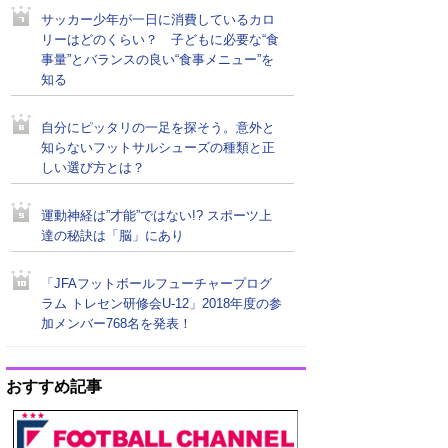
サッカー少年が一日に消費しているカロ
リーはどのくらい？ 子どもに必要な“食
事量”とバランスの良い“食事メニュー”を
知る
自分にピッタリの一足を探そう。意外と
知らないフットサルシューズの種類と正
しい選び方とは？
運動神経は”才能”ではない!? スポーツ上
達の秘訣は「脳」にあり
「JFAフットボールフューチャープログ
ラム トレセン研修会U-12」2018年度の参
加メンバー768名を発表！
おすすめ記事