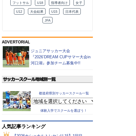
フットサル
U18
指導者向け
女子
U12
大会結果
U15
日本代表
JFA
ADVERTORIAL
ジュニアサッカー大会
『2026’DREAM CUPサマー大会in
河口湖』参加チーム募集中!!
都道府県別サッカースクール一覧
体験入学でスクールを選ぼう！
人気記事ランキング