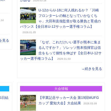
が語る
2026.03.18
U-12からU-18に何人残れるか？「川崎
フロンターレの軸となっていかなくち
.14
ゃ」大田和直哉監督が取る勝負と育成の
バランス【全日本U-12サッカー選手権コラム】
2026.01.05
を見る
「なぜ、これだけいい選手が熊本に集ま
るんですか？」ソレッソ熊本指揮官は信
念をもって個性を伸ばす【全日本U-12サ
ッカー選手権コラム】
2026.01.03
→続きを見る
大会情報
5日結
【卒業記念サッカー大会 第19回MUFG
カップ 愛知大会】大会結果
2026.03.09