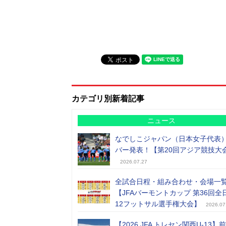
カテゴリ別新着記事
ニュース
なでしこジャパン（日本女子代表
バー発表！【第20回アジア競技大
2026.07.27
全試合日程・組み合わせ・会場一
【JFAバーモントカップ 第36回全
12フットサル選手権大会】
2026.07
【2026 JFA トレセン関西U-13】