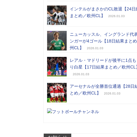
インテルがまさかのCL敗退【24日
まとめ／欧州CL】
2026.01.03
ニューカッスル、イングランド代
ンガーが4ゴール【18日結果まと
州CL】
2026.01.03
レアル・マドリードが後半に1点も
り白星【17日結果まとめ／欧州CL
2026.01.03
アーセナルが全勝首位通過【28日
とめ／欧州CL】
2026.01.03