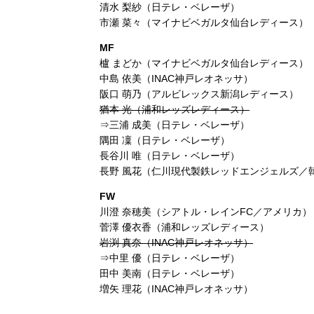
清水 梨紗（日テレ・ベレーザ）
市瀬 菜々（マイナビベガルタ仙台レディース）
MF
櫨 まどか（マイナビベガルタ仙台レディース）
中島 依美（INAC神戸レオネッサ）
阪口 萌乃（アルビレックス新潟レディース）
猶本 光（浦和レッズレディース）
⇒三浦 成美（日テレ・ベレーザ）
隅田 凜（日テレ・ベレーザ）
長谷川 唯（日テレ・ベレーザ）
長野 風花（仁川現代製鉄レッドエンジェルズ／
FW
川澄 奈穂美（シアトル・レインFC／アメリカ）
菅澤 優衣香（浦和レッズレディース）
岩渕 真奈（INAC神戸レオネッサ）
⇒中里 優（日テレ・ベレーザ）
田中 美南（日テレ・ベレーザ）
増矢 理花（INAC神戸レオネッサ）