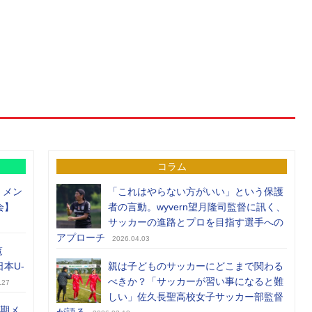
コラム
）メン
「これはやらない方がいい」という保護
会】
者の言動。wyvern望月隆司監督に訊く、
サッカーの進路とプロを目指す選手への
アプローチ
2026.04.03
覧
日本U-
親は子どものサッカーにどこまで関わる
べきか？「サッカーが習い事になると難
.27
しい」佐久長聖高校女子サッカー部監督
前期メ