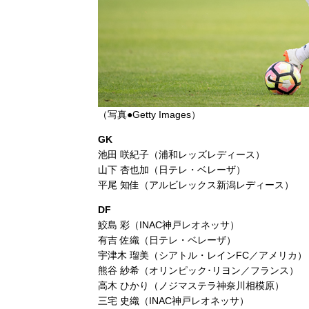
（写真●Getty Images）
GK
池田 咲紀子（浦和レッズレディース）
山下 杏也加（日テレ・ベレーザ）
平尾 知佳（アルビレックス新潟レディース）
DF
鮫島 彩（INAC神戸レオネッサ）
有吉 佐織（日テレ・ベレーザ）
宇津木 瑠美（シアトル・レインFC／アメリカ）
熊谷 紗希（オリンピック･リヨン／フランス）
高木 ひかり（ノジマステラ神奈川相模原）
三宅 史織（INAC神戸レオネッサ）