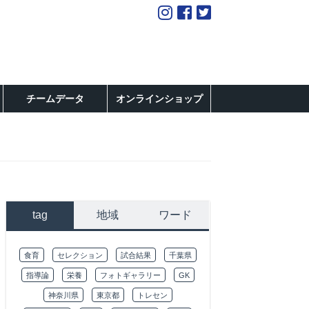
チームデータ
オンラインショップ
tag
地域
ワード
食育
セレクション
試合結果
千葉県
指導論
栄養
フォトギャラリー
GK
神奈川県
東京都
トレセン