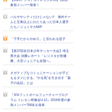
【2026ナショナルトレセンU-15】1回目
参加メンバー発表！
バルサやシティだけじゃない!! 海外チー
ムと互角以上にわたりあった日本人選手
たち／ジュニサカMIP
「下手だからやめろ」と言われる息子
【第37回全日本少年サッカー大会】埼玉
県大会 決勝レポート「レジスタが初優
勝、大宮ジュニアも全国へ」
ネガティブなコミュニケーションが子ど
もをダメにする。”やる気”を引き出す「親
子の会話」とは
『JFAフットボールフューチャープログ
ラム トレセン研修会U-12』2016年度の参
加メンバー768名を発表