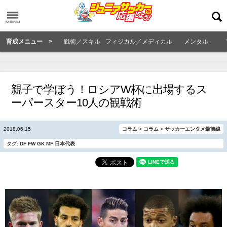
育成メニュー >
戦術／スキル
フィジカル／メディカル
メンタル
親子で学ぼう！ロシアW杯に出場するス
ーパースター10人の観戦術
2018.06.15
コラム
>
コラム
>
サッカーエンタメ最前線
タグ:
DF
FW
GK
MF
日本代表