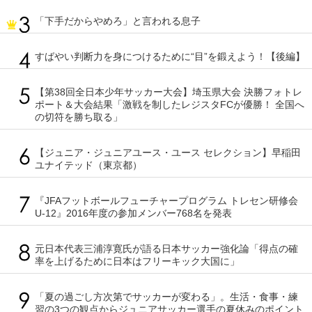
「下手だからやめろ」と言われる息子
すばやい判断力を身につけるために“目”を鍛えよう！【後編】
【第38回全日本少年サッカー大会】埼玉県大会 決勝フォトレ
ポート＆大会結果「激戦を制したレジスタFCが優勝！ 全国へ
の切符を勝ち取る」
【ジュニア・ジュニアユース・ユース セレクション】早稲田
ユナイテッド（東京都）
『JFAフットボールフューチャープログラム トレセン研修会
U-12』2016年度の参加メンバー768名を発表
元日本代表三浦淳寛氏が語る日本サッカー強化論「得点の確
率を上げるために日本はフリーキック大国に」
「夏の過ごし方次第でサッカーが変わる」。生活・食事・練
習の3つの観点からジュニアサッカー選手の夏休みのポイント