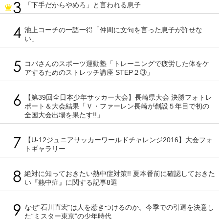
「下手だからやめろ」と言われる息子
池上コーチの一語一得「仲間に文句を言った息子が許せな
い」
コバさんのスポーツ運動塾「トレーニングで疲労した体をケ
アするためのストレッチ講座 STEP２③」
【第39回全日本少年サッカー大会】長崎県大会 決勝フォトレ
ポート＆大会結果「Ｖ・ファーレン長崎が創設５年目で初の
全国大会出場を果たす!!」
【U-12ジュニアサッカーワールドチャレンジ2016】大会フォ
トギャラリー
絶対に知っておきたい熱中症対策!! 夏本番前に確認しておきた
い『熱中症』に関する記事8選
なぜ“石川直宏”は人を惹きつけるのか。今季での引退を決意し
た“ミスター東京”の少年時代