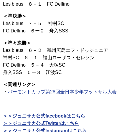
Les bleus ８－１ FC Delfino
＜準決勝＞
Les bleus ７－５ 神村SC
FC Delfino ６ー２ 舟入SSS
＜準々決勝＞
Les bleus ６－２ 鷗州広島エフ・ドゥジュニア
神村SC ６－１ 福山ローザス・セレソン
FC Delfino ５－４ 大塚SC
舟入SSS ５ー３ 江波SC
＜関連リンク＞
・
バーモントカップ第28回全日本少年フットサル大会
＞＞ジュニサカ公式facebookはこちら
＞＞ジュニサカ公式Twitterはこちら
＞＞ジュニサカ公式Instagramはこちら