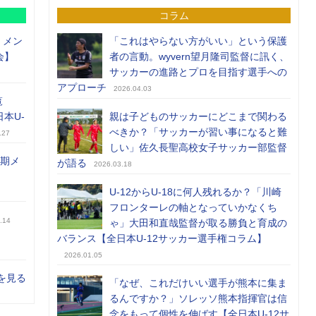
コラム
）メン
「これはやらない方がいい」という保護
会】
者の言動。wyvern望月隆司監督に訊く、
サッカーの進路とプロを目指す選手への
アプローチ
2026.04.03
覧
日本U-
親は子どものサッカーにどこまで関わる
べきか？「サッカーが習い事になると難
.27
しい」佐久長聖高校女子サッカー部監督
前期メ
が語る
2026.03.18
U-12からU-18に何人残れるか？「川崎
フロンターレの軸となっていかなくち
.14
ゃ」大田和直哉監督が取る勝負と育成の
バランス【全日本U-12サッカー選手権コラム】
2026.01.05
を見る
「なぜ、これだけいい選手が熊本に集ま
るんですか？」ソレッソ熊本指揮官は信
念をもって個性を伸ばす【全日本U-12サ