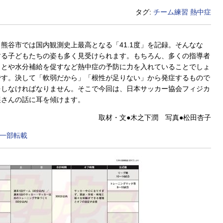
タグ:
チーム練習
熱中症
熊谷市では国内観測史上最高となる「41.1度」を記録。そんなな
する子どもたちの姿も多く見受けられます。もちろん、多くの指導者
ことや水分補給を促すなど熱中症の予防に力を入れていることでしょ
です。決して「軟弱だから」「根性が足りない」から発症するもので
をしなければなりません。そこで今回は、日本サッカー協会フィジカ
展さんの話に耳を傾けます。
取材・文●木之下潤 写真●松田杏子
り一部転載