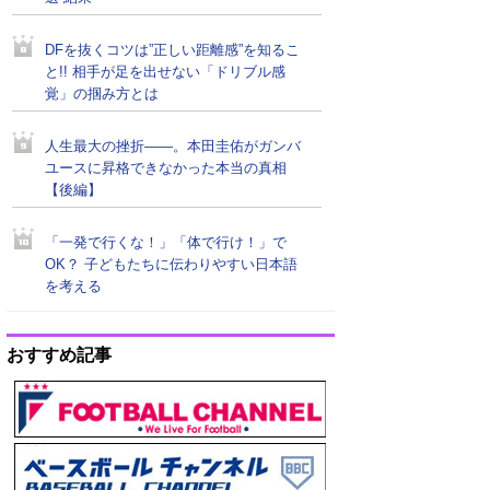
DFを抜くコツは”正しい距離感”を知るこ
と!! 相手が足を出せない「ドリブル感
覚」の掴み方とは
人生最大の挫折――。本田圭佑がガンバ
ユースに昇格できなかった本当の真相
【後編】
「一発で行くな！」「体で行け！」で
OK？ 子どもたちに伝わりやすい日本語
を考える
おすすめ記事