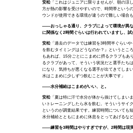
安松
「これはジュニアに限りませんが、朝の涼
方が熱の影響を受けやすいので、時間帯という
ウンドが使用できる環境が違うので難しい場合
――おっしゃる通り、クラブによって環境が異
に関係なく2時間ぐらいは行われていますし、試
安松
「過去のデータでは練習を3時間半ぐらいや
を飲むタイミングはどうなのか？』というところ
もあれば、15分ごとにこまめに摂るクラブもあ
るクラブがあって、そういう状況だと選手たち
になり、気持ちが悪くなる選手が出てきてしま
水はこまめに少しずつ飲むことが大事です」
――水分補給はこまめがいい、と。
安松
「夏は特に汗で水分が体から抜けてしまいま
いトレーニングしたら水を飲む。そういうサイ
というのが調査結果です。練習時間についても
水分補給とともにまめに休息をとってあげるな
――練習を3時間はやりすぎですが、2時間は現