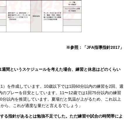
※参照：「JFA指導指針2017」
で1週間というスケジュールを考えた場合、練習と休息はどのくらい
表1）を作成しています。10歳以下では1回60分以内の練習を2回、週
内のプレーを目安としています。11〜12歳では1回75分以内の練習
300分以内を推奨しています。夏場だと気温が上がるため、これ以上
うから、これが適度な量だと言えるでしょう」
関する指針があるとは勉強不足でした。ただ練習や試合の時間帯によ