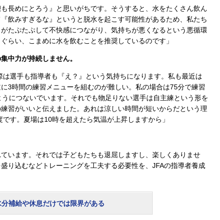
憩も長めにとろう』と思いがちです。そうすると、水をたくさん飲ん
て『飲みすぎるな』というと脱水を起こす可能性があるため、私たち
胃がたぷたぷして不快感につながり、気持ちが悪くなるという悪循環
口ぐらい、こまめに水を飲むことを推奨しているのです」
の集中力が持続しません。
実際は選手も指導者も『え？』という気持ちになります。私も最近は
に3時間の練習メニューを組むのが難しい。私の場合は75分で練習
ようにつないでいます。それでも物足りない選手は自主練という形を
の練習がいいと伝えました。あれは涼しい時間が短いからだという理
度です。夏場は10時を超えたら気温が上昇しますから」
れています。それでは子どもたちも退屈しますし、楽しくありませ
盛り込むなどトレーニングを工夫する必要性を、JFAの指導者養成
」
水分補給や休息だけでは限界がある