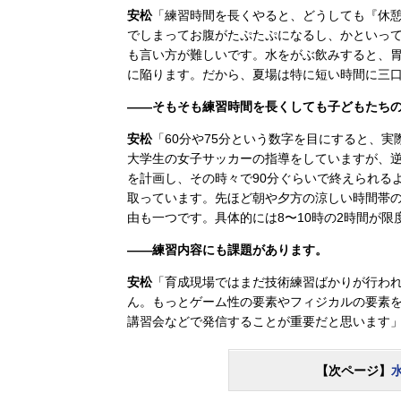
安松
「練習時間を長くやると、どうしても『休
でしまってお腹がたぷたぷになるし、かといっ
も言い方が難しいです。水をがぶ飲みすると、
に陥ります。だから、夏場は特に短い時間に三
――そもそも練習時間を長くしても子どもたち
安松
「60分や75分という数字を目にすると、
大学生の女子サッカーの指導をしていますが、逆
を計画し、その時々で90分ぐらいで終えられる
取っています。先ほど朝や夕方の涼しい時間帯
由も一つです。具体的には8〜10時の2時間が限
――練習内容にも課題があります。
安松
「育成現場ではまだ技術練習ばかりが行わ
ん。もっとゲーム性の要素やフィジカルの要素を
講習会などで発信することが重要だと思います
【次ページ】