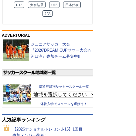
U12
大会結果
U15
日本代表
JFA
ADVERTORIAL
ジュニアサッカー大会
『2026’DREAM CUPサマー大会in
河口湖』参加チーム募集中!!
都道府県別サッカースクール一覧
体験入学でスクールを選ぼう！
人気記事ランキング
【2026ナショナルトレセンU-15】1回目
参加メンバー発表！