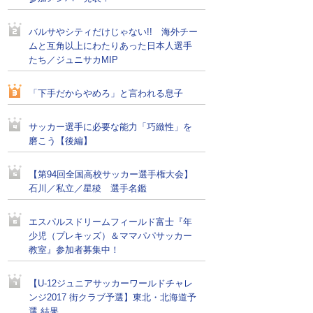
バルサやシティだけじゃない!! 海外チー
ムと互角以上にわたりあった日本人選手
たち／ジュニサカMIP
「下手だからやめろ」と言われる息子
サッカー選手に必要な能力「巧緻性」を
磨こう【後編】
【第94回全国高校サッカー選手権大会】
石川／私立／星稜 選手名鑑
エスパルスドリームフィールド富士『年
少児（プレキッズ）＆ママパパサッカー
教室』参加者募集中！
【U-12ジュニアサッカーワールドチャレ
ンジ2017 街クラブ予選】東北・北海道予
選 結果