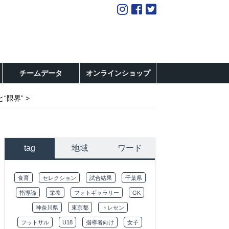
チームデータ
オンラインショップ
“限界”
tag
地域
ワード
食育
セレクション
試合結果
千葉県
指導論
栄養
フォトギャラリー
GK
神奈川県
東京都
トレセン
フットサル
U18
指導者向け
女子