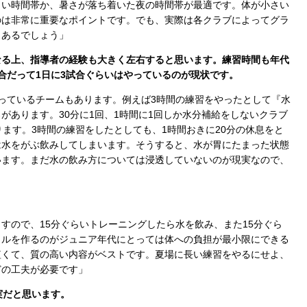
しい時間帯か、暑さが落ち着いた夜の時間帯が最適です。体が小さい
のは非常に重要なポイントです。でも、実際は各クラブによってグラ
もあるでしょう」
なる上、指導者の経験も大きく左右すると思います。練習時間も年代
合だって1日に3試合ぐらいはやっているのが現状です。
っているチームもあります。例えば3時間の練習をやったとして『水
があります。30分に1回、1時間に1回しか水分補給をしないクラブ
ります。3時間の練習をしたとしても、1時間おきに20分の休息をと
は水をがぶ飲みしてしまいます。そうすると、水が胃にたまった状態
います。まだ水の飲み方については浸透していないのが現実なので、
すので、15分ぐらいトレーニングしたら水を飲み、また15分ぐら
クルを作るのがジュニア年代にとっては体への負担が最小限にできる
短くて、質の高い内容がベストです。夏場に長い練習をやるにせよ、
どの工夫が必要です」
実だと思います。