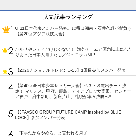
人気記事ランキング
U-21日本代表メンバー発表。10番は湘南・石井久継が背負う
【第20回アジア競技大会】
バルサやシティだけじゃない!! 海外チームと互角以上にわた
りあった日本人選手たち／ジュニサカMIP
【2026ナショナルトレセンU-15】1回目参加メンバー発表！
【第40回全日本少年サッカー大会】ベスト８進出チーム決
定！ マリノス、甲府、鹿島、ディアブロッサ高田、センアー
ノ神戸、府中新町、新座片山、札幌が準々決勝へ!!
【JFA×SCO GROUP FUTURE CAMP inspired by BLUE
LOCK】参加メンバー発表！
「下手だからやめろ」と言われる息子