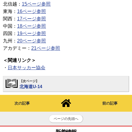
北信越：
15ページ参照
東海：
16ページ参照
関西：
17ページ参照
中国：
18ページ参照
四国：
19ページ参照
九州：
20ページ参照
アカデミー：
21ページ参照
＜関連リンク＞
・
日本サッカー協会
【次ページ】
北海道U-14
次の記事
前の記事
ページの先頭へ