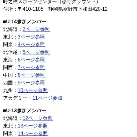
時之栖スポーツセンター（裾野グラウンド）
住所：〒410-1105 静岡県裾野市下和田420-12
■U-14参加メンバー
北海道：
2ページ参照
東北：
3ページ参照
関東：
4ページ参照
北信越：
5ページ参照
東海：
6ページ参照
関西：
7ページ参照
中国：
8ページ参照
四国：
9ページ参照
九州：
10ページ参照
アカデミー：
11ページ参照
■U-13参加メンバー
北海道：
12ページ参照
東北：
13ページ参照
関東：
14ページ参照