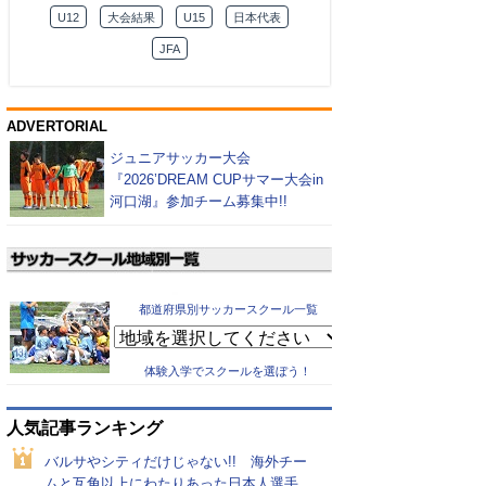
U12
大会結果
U15
日本代表
JFA
ADVERTORIAL
ジュニアサッカー大会
『2026’DREAM CUPサマー大会in
河口湖』参加チーム募集中!!
都道府県別サッカースクール一覧
体験入学でスクールを選ぼう！
人気記事ランキング
バルサやシティだけじゃない!! 海外チー
ムと互角以上にわたりあった日本人選手