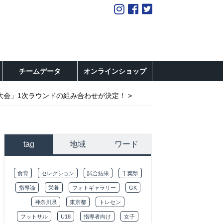
チームデータ
オンラインショップ
手権大会」1次ラウンドの組み合わせが決定！
tag
地域
ワード
食育
セレクション
試合結果
千葉県
指導論
栄養
フォトギャラリー
GK
神奈川県
東京都
トレセン
フットサル
U18
指導者向け
女子