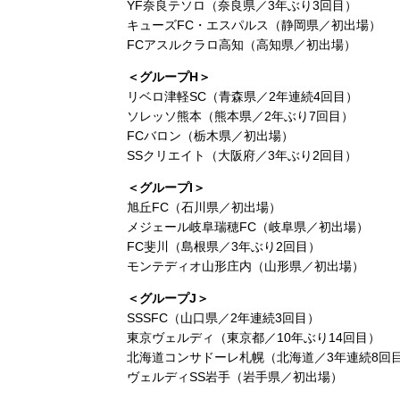
YF奈良テソロ（奈良県／3年ぶり3回目）
キューズFC・エスパルス（静岡県／初出場）
FCアスルクラロ高知（高知県／初出場）
＜グループH＞
リベロ津軽SC（青森県／2年連続4回目）
ソレッソ熊本（熊本県／2年ぶり7回目）
FCバロン（栃木県／初出場）
SSクリエイト（大阪府／3年ぶり2回目）
＜グループI＞
旭丘FC（石川県／初出場）
メジェール岐阜瑞穂FC（岐阜県／初出場）
FC斐川（島根県／3年ぶり2回目）
モンテディオ山形庄内（山形県／初出場）
＜グループJ＞
SSSFC（山口県／2年連続3回目）
東京ヴェルディ（東京都／10年ぶり14回目）
北海道コンサドーレ札幌（北海道／3年連続8回
ヴェルディSS岩手（岩手県／初出場）