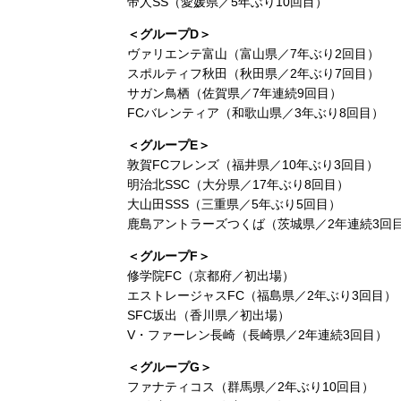
帝人SS（愛媛県／5年ぶり10回目）
＜グループD＞
ヴァリエンテ富山（富山県／7年ぶり2回目）
スポルティフ秋田（秋田県／2年ぶり7回目）
サガン鳥栖（佐賀県／7年連続9回目）
FCバレンティア（和歌山県／3年ぶり8回目）
＜グループE＞
敦賀FCフレンズ（福井県／10年ぶり3回目）
明治北SSC（大分県／17年ぶり8回目）
大山田SSS（三重県／5年ぶり5回目）
鹿島アントラーズつくば（茨城県／2年連続3回
＜グループF＞
修学院FC（京都府／初出場）
エストレージャスFC（福島県／2年ぶり3回目）
SFC坂出（香川県／初出場）
V・ファーレン長崎（長崎県／2年連続3回目）
＜グループG＞
ファナティコス（群馬県／2年ぶり10回目）