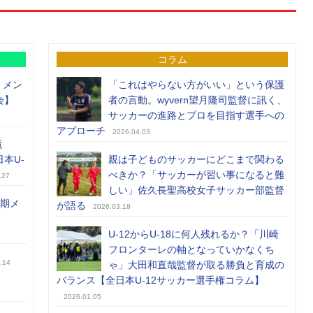
コラム
）メン
「これはやらない方がいい」という保護
会】
者の言動。wyvern望月隆司監督に訊く、
サッカーの進路とプロを目指す選手への
アプローチ
2026.04.03
覧
日本U-
親は子どものサッカーにどこまで関わる
べきか？「サッカーが習い事になると難
.27
しい」佐久長聖高校女子サッカー部監督
前期メ
が語る
2026.03.18
U-12からU-18に何人残れるか？「川崎
フロンターレの軸となっていかなくち
.14
ゃ」大田和直哉監督が取る勝負と育成の
バランス【全日本U-12サッカー選手権コラム】
2026.01.05