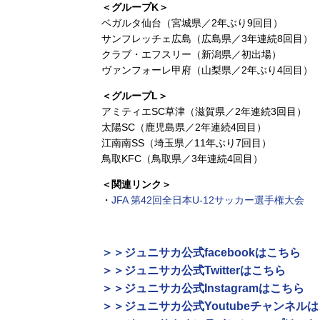
＜グループK＞
ベガルタ仙台（宮城県／2年ぶり9回目）
サンフレッチェ広島（広島県／3年連続8回目）
クラブ・エフスリー（新潟県／初出場）
ヴァンフォーレ甲府（山梨県／2年ぶり4回目）
＜グループL＞
アミティエSC草津（滋賀県／2年連続3回目）
太陽SC（鹿児島県／2年連続4回目）
江南南SS（埼玉県／11年ぶり7回目）
鳥取KFC（鳥取県／3年連続4回目）
＜関連リンク＞
・
JFA 第42回全日本U-12サッカー選手権大会
＞＞ジュニサカ公式facebookはこちら
＞＞ジュニサカ公式Twitterはこちら
＞＞ジュニサカ公式Instagramはこちら
＞＞ジュニサカ公式Youtubeチャンネル