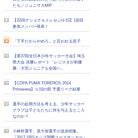
たち／ジュニサカMIP
【2026ナショナルトレセンU-15】1回目
参加メンバー発表！
「下手だからやめろ」と言われる息子
【第37回全日本少年サッカー大会】埼玉
県大会 決勝レポート「レジスタが初優
勝、大宮ジュニアも全国へ」
【COPA PUMA TOREROS 2014
Primavera】Ｕ10の部 予選リーグ結果
選手の起用方法を考える。少年サッカー
クラブは子どもたちに何を与えるところ
なのか？
小林幹選手、原大智選手が追加招集。
『2017 SBSカップ国際ユースサッカー』