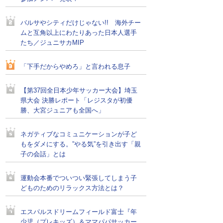
バルサやシティだけじゃない!! 海外チー
ムと互角以上にわたりあった日本人選手
たち／ジュニサカMIP
「下手だからやめろ」と言われる息子
【第37回全日本少年サッカー大会】埼玉
県大会 決勝レポート「レジスタが初優
勝、大宮ジュニアも全国へ」
ネガティブなコミュニケーションが子ど
もをダメにする。”やる気”を引き出す「親
子の会話」とは
運動会本番でついつい緊張してしまう子
どものためのリラックス方法とは？
エスパルスドリームフィールド富士『年
少児（プレキッズ）＆ママパパサッカー