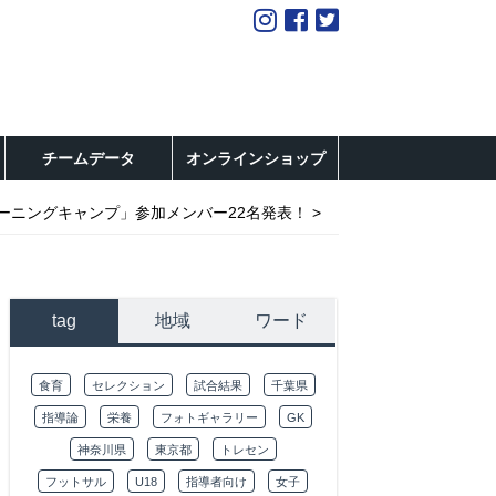
チームデータ
オンラインショップ
3トレーニングキャンプ」参加メンバー22名発表！
tag
地域
ワード
食育
セレクション
試合結果
千葉県
指導論
栄養
フォトギャラリー
GK
神奈川県
東京都
トレセン
フットサル
U18
指導者向け
女子