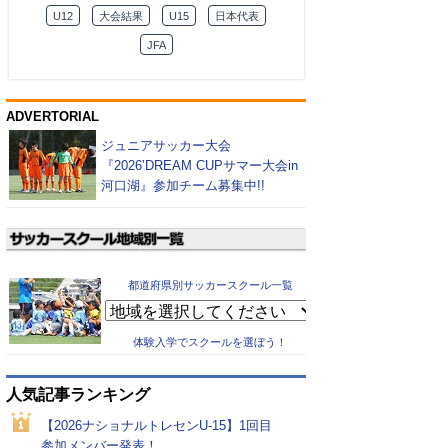
U12
大会結果
U15
日本代表
JFA
ADVERTORIAL
ジュニアサッカー大会
『2026’DREAM CUPサマー大会in
河口湖』参加チーム募集中!!
都道府県別サッカースクール一覧
体験入学でスクールを選ぼう！
人気記事ランキング
【2026ナショナルトレセンU-15】1回目
参加メンバー発表！