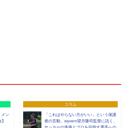
コラム
）メン
「これはやらない方がいい」という保護
会】
者の言動。wyvern望月隆司監督に訊く、
サッカーの進路とプロを目指す選手への