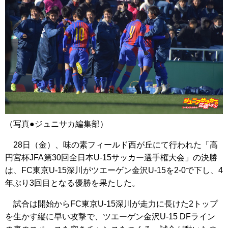
（写真●ジュニサカ編集部）
28日（金）、味の素フィールド西が丘にて行われた「高
円宮杯JFA第30回全日本U-15サッカー選手権大会」の決勝
は、FC東京U-15深川がツエーゲン金沢U-15を2-0で下し、4
年ぶり3回目となる優勝を果たした。
試合は開始からFC東京U-15深川が走力に長けた2トップ
を生かす縦に早い攻撃で、ツエーゲン金沢U-15 DFライン