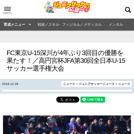
育成メニュー >
戦術／スキル
フィジカル／メディカル
メンタル
FC東京U-15深川が4年ぶり3回目の優勝を
果たす！／高円宮杯JFA第30回全日本U-15
サッカー選手権大会
2018.12.28
ニュース
>
ジュニアサッカーニュース
>
ニュース