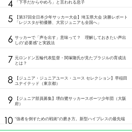
「下手だからやめろ」と言われる息子
【第37回全日本少年サッカー大会】埼玉県大会 決勝レポート
「レジスタが初優勝、大宮ジュニアも全国へ」
サッカーで「声を出す」意味って？ 理解しておきたい声出
しの“必要感”と実践法
元ロンドン五輪代表監督・関塚隆氏が見たブラジルの育成法
とは？
【ジュニア・ジュニアユース・ユース セレクション】早稲田
ユナイテッド（東京都）
【ジュニア部員募集】堺白鷺サッカースポーツ少年団（大阪
府）
“強者を倒すための戦術”の磨き方。新型ハイプレスの最先端