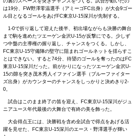
の裏のスペースを突きチャンスをつくる。試合が動いたの
は19分、FW野澤零温選手（アミーゴFC出身）が大会9ゴー
ル目となるゴールをあげFC東京U-15深川が先制する。
1-0で折り返して迎えた後半、初出場ながらも決勝の舞台
まで駒を進めたツエーゲン金沢U-15が反撃にでる。少しず
つ中盤の主導権の握り返し、チャンスをつくる。しかし、
FC東京U-15守備陣の堅守に阻まれゴールネットを揺らすこ
とはできない。すると74分、待望のゴールを奪ったのはFC
東京U-15深川だった。前がかりになったツエーゲン金沢U-
15の隙を突き茂木秀人イファイン選手（ブルーファイター
ズ出身）がカウンターのチャンスをしっかりと決めきり2-
0。
試合はこのまま終了の笛を迎え、FC東京U-15深川がジュ
ニアユース年代最後の大舞台で有終の美を飾った。
大会得点王には、決勝戦を含め全試合で得点をあげる活
躍を見せた、FC東京U-15深川のエース・野澤選手が輝い