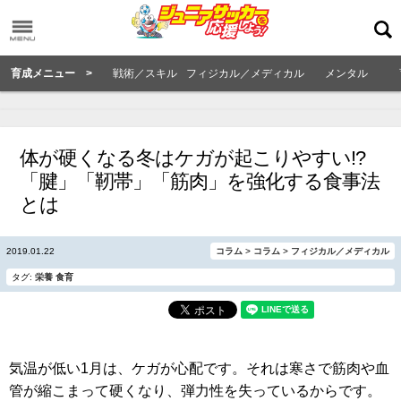
育成メニュー >
戦術／スキル
フィジカル／メディカル
メンタル
体が硬くなる冬はケガが起こりやすい!?
「腱」「靭帯」「筋肉」を強化する食事法
とは
2019.01.22
コラム
>
コラム
>
フィジカル／メディカル
タグ:
栄養
食育
気温が低い1月は、ケガが心配です。それは寒さで筋肉や血
管が縮こまって硬くなり、弾力性を失っているからです。