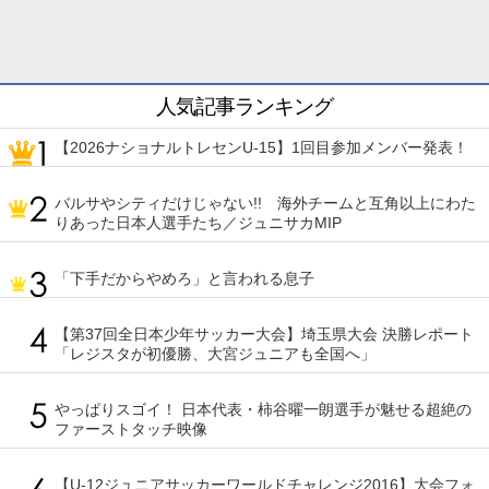
人気記事ランキング
【2026ナショナルトレセンU-15】1回目参加メンバー発表！
バルサやシティだけじゃない!! 海外チームと互角以上にわた
りあった日本人選手たち／ジュニサカMIP
「下手だからやめろ」と言われる息子
【第37回全日本少年サッカー大会】埼玉県大会 決勝レポート
「レジスタが初優勝、大宮ジュニアも全国へ」
やっぱりスゴイ！ 日本代表・柿谷曜一朗選手が魅せる超絶の
ファーストタッチ映像
【U-12ジュニアサッカーワールドチャレンジ2016】大会フォ