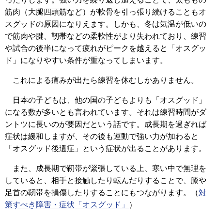
筋肉（大腿四頭筋など）が軟骨を引っ張り続けることもオ
スグッドの原因になりえます。しかも、冬は気温が低いの
で筋肉や腱、靭帯などの柔軟性がより失われており、練習
や試合の後半になって疲れがピークを越えると「オスグッ
ド」になりやすい条件が重なってしまいます。
これによる痛みが出たら練習を休むしかありません。
日本の子どもは、他の国の子どもよりも「オスグッド」
になる数が多いとも言われています。それは練習時間がダ
ントツに長いのが要因だという話です。成長期を過ぎれば
症状は緩和しますが、その後も運動で強い力が加わると
「オスグッド後遺症」という症状が出ることがあります。
また、成長期で靭帯が緊張している上、寒い中で無理を
していると、相手と接触したり転んだりすることで、膝や
足首の靭帯を損傷したりすることにもつながります。（
対
策すべき障害・症状「オスグッド」
）