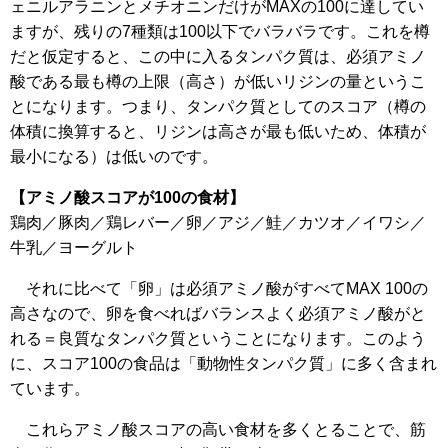
ェニルアラニンとメチオニンだけがMAXの100に達してい
ますが、残りの7種類は100以下でバラバラです。これを樽
だと仮定すると、この中に入るタンパク質は、必須アミノ
酸である最も樽の上限（高さ）が低いリジンの量というこ
とになります。つまり、タンパク質としてのスコア（樽の
体積に換算すると、リジンは高さが最も低いため、体積が
最小になる）は低いのです。
【アミノ酸スコアが100の食材】
鶏肉／豚肉／鶏レバー／卵／アジ／鮭／カツオ／イワシ／
牛乳／ヨーグルト
それに比べて「卵」は必須アミノ酸がすべてMAX 100の
高さなので、卵を食べればバランスよく必須アミノ酸がと
れる＝良質なタンパク質ということになります。このよう
に、スコア100の食品は「動物性タンパク質」に多く含まれ
ています。
これらアミノ酸スコアの高い食材を多くとることで、筋