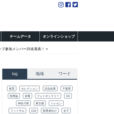
チームデータ
オンラインショップ
ンプ参加メンバー25名発表！
tag
地域
ワード
食育
セレクション
試合結果
千葉県
指導論
栄養
フォトギャラリー
GK
神奈川県
東京都
トレセン
フットサル
U18
指導者向け
女子