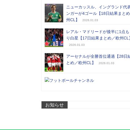
ニューカッスル、イングランド代
ンガーが4ゴール【18日結果まと
州CL】
2026.01.03
レアル・マドリードが後半に1点も
り白星【17日結果まとめ／欧州CL
2026.01.03
アーセナルが全勝首位通過【28日
とめ／欧州CL】
2026.01.03
お知らせ