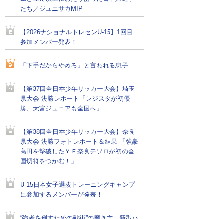
たち／ジュニサカMIP
【2026ナショナルトレセンU-15】1回目
参加メンバー発表！
「下手だからやめろ」と言われる息子
【第37回全日本少年サッカー大会】埼玉
県大会 決勝レポート「レジスタが初優
勝、大宮ジュニアも全国へ」
【第38回全日本少年サッカー大会】奈良
県大会 決勝フォトレポート＆結果 「強豪
高田を撃破したＹＦ奈良テソロが初の全
国切符をつかむ！」
U-15日本女子選抜トレーニングキャンプ
に参加するメンバーが発表！
“強者を倒すための戦術”の磨き方。新型ハ