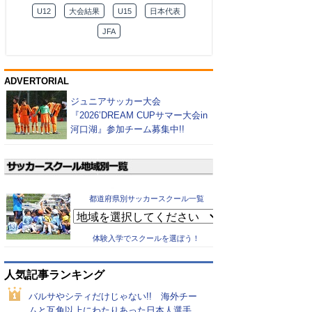
U12
大会結果
U15
日本代表
JFA
ADVERTORIAL
ジュニアサッカー大会
『2026’DREAM CUPサマー大会in
河口湖』参加チーム募集中!!
都道府県別サッカースクール一覧
体験入学でスクールを選ぼう！
人気記事ランキング
バルサやシティだけじゃない!! 海外チー
ムと互角以上にわたりあった日本人選手