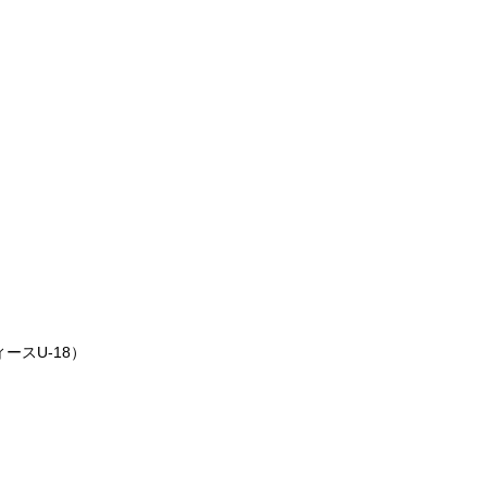
）
ースU-18）