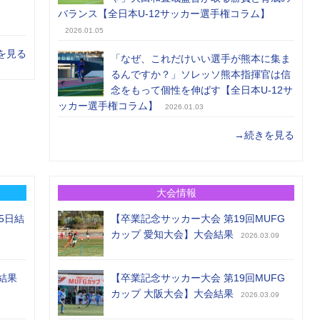
バランス【全日本U-12サッカー選手権コラム】
2026.01.05
を見る
「なぜ、これだけいい選手が熊本に集ま
るんですか？」ソレッソ熊本指揮官は信
念をもって個性を伸ばす【全日本U-12サ
ッカー選手権コラム】
2026.01.03
→続きを見る
大会情報
5日結
【卒業記念サッカー大会 第19回MUFG
カップ 愛知大会】大会結果
2026.03.09
結果
【卒業記念サッカー大会 第19回MUFG
カップ 大阪大会】大会結果
2026.03.09