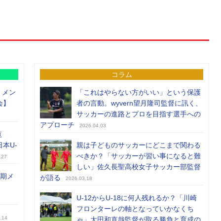
コラム
）メン
「これはやらない方がいい」という保護
会】
者の言動。wyvern望月隆司監督に訊く、
サッカーの進路とプロを目指す選手への
アプローチ
2026.04.03
覧
日本U-
親は子どものサッカーにどこまで関わる
べきか？「サッカーが習い事になると難
.27
しい」佐久長聖高校女子サッカー部監督
前期メ
が語る
2026.03.18
U-12からU-18に何人残れるか？「川崎
フロンターレの軸となっていかなくち
.14
ゃ」大田和直哉監督が取る勝負と育成の