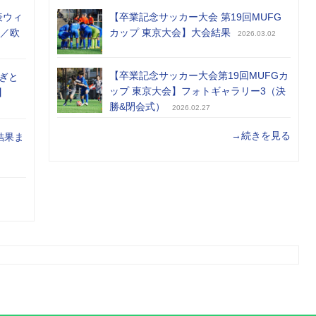
表ウィ
【卒業記念サッカー大会 第19回MUFG
め／欧
カップ 東京大会】大会結果
2026.03.02
【卒業記念サッカー大会第19回MUFGカ
ぎと
ップ 東京大会】フォトギャラリー3（決
】
勝&閉会式）
2026.02.27
→続きを見る
結果ま