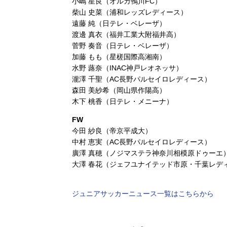
小嶋 星良（オルカ鴨川FC）
柴山 史菜（浦和レッズレディース）
遠藤 純（日テレ・ベレーザ）
渡邊 真衣（福井工業大附福井高）
菅野 奏音（日テレ・ベレーザ）
加藤 もも（星槎国際高湘南）
水野 蕗奈（INAC神戸レオネッサ）
瀧澤 千聖（AC⾧野パルセイロレディース）
森田 美紗希（岡山県作陽高）
木下 桃香（日テレ・メニーナ）
FW
今田 紗良（帝京平成大）
中村 恵実（AC⾧野パルセイロレディース）
廣澤 真穂（ノジマステラ神奈川相模原ドゥーエ
大澤 春花（ジェフユナイテッド市原・千葉レディ
ジュニアサッカーニュース一覧はこちらから