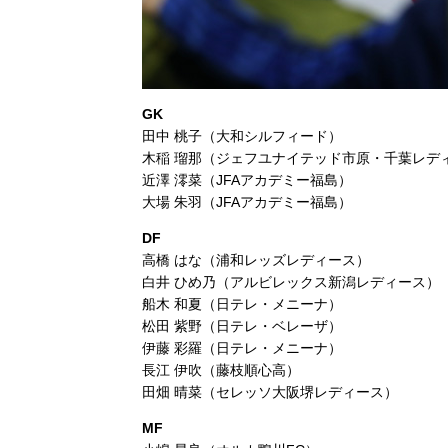
GK
田中 桃子（大和シルフィード）
木稲 瑠那（ジェフユナイテッド市原・千葉レデ
近澤 澪菜（JFAアカデミー福島）
大場 朱羽（JFAアカデミー福島）
DF
高橋 はな（浦和レッズレディース）
白井 ひめ乃（アルビレックス新潟レディース）
船木 和夏（日テレ・メニーナ）
松田 紫野（日テレ・ベレーザ）
伊藤 彩羅（日テレ・メニーナ）
⾧江 伊吹（藤枝順心高）
田畑 晴菜（セレッソ大阪堺レディース）
MF