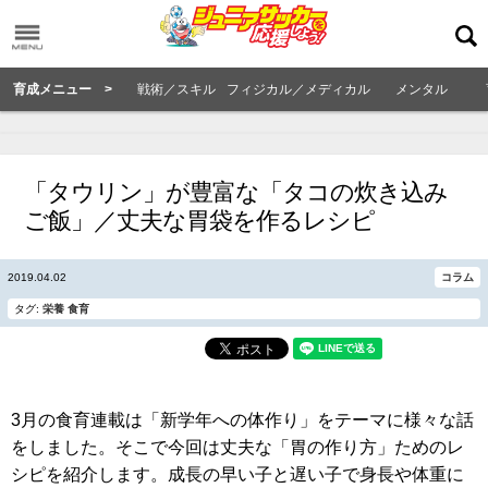
育成メニュー >
戦術／スキル
フィジカル／メディカル
メンタル
「タウリン」が豊富な「タコの炊き込み
ご飯」／丈夫な胃袋を作るレシピ
2019.04.02
コラム
タグ:
栄養
食育
3月の食育連載は「新学年への体作り」をテーマに様々な話
をしました。そこで今回は丈夫な「胃の作り方」ためのレ
シピを紹介します。成長の早い子と遅い子で身長や体重に