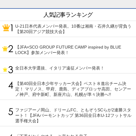
人気記事ランキング
U-21日本代表メンバー発表。10番は湘南・石井久継が背負う
【第20回アジア競技大会】
【JFA×SCO GROUP FUTURE CAMP inspired by BLUE
LOCK】参加メンバー発表！
全日本大学選抜、イタリア遠征メンバー発表！
【第40回全日本少年サッカー大会】ベスト８進出チーム決
定！ マリノス、甲府、鹿島、ディアブロッサ高田、センアー
ノ神戸、府中新町、新座片山、札幌が準々決勝へ!!
ファジアーノ岡山、ドリームFC、ともぞうSCらが2連勝スタ
ート！【JFAバーモントカップ 第36回全日本U-12フットサル
選手権大会】