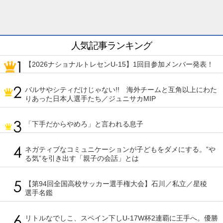
人気記事ランキング
【2026ナショナルトレセンU-15】1回目参加メンバー発表！
バルサやシティだけじゃない!! 海外チームと互角以上にわた
りあった日本人選手たち／ジュニサカMIP
「下手だからやめろ」と言われる息子
ネガティブなコミュニケーションが子どもをダメにする。”や
る気”を引き出す「親子の会話」とは
【第94回全国高校サッカー選手権大会】石川／私立／星稜
選手名鑑
リトルなでしこ、スペイン下しU-17W杯2連覇に王手へ。優勝