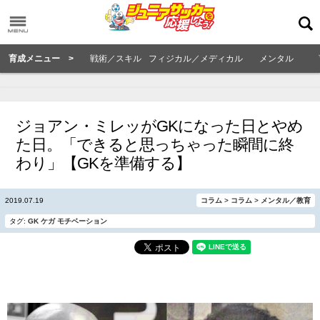
育成メニュー >
戦術／スキル
フィジカル／メディカル
メンタル
ジョアン・ミレッがGKになった日とやめ
た日。「できると思っちゃった瞬間に終
わり」【GKを準備する】
2019.07.19
コラム
>
コラム
>
メンタル／教育
タグ:
GK
ケガ
モチベーション