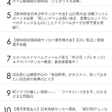
チーム動画紹介第86回「ジェダリスタ高崎」
【第38回全日本少年サッカー大会】山口県大会 決勝フォトレ
ポート＆結果 「苦しいゲームを戦い抜き、貴重なセットプレ
ーのチャンスをものにしたＦＣリベルダーデが県予選を突
破!!」
【第94回全国高校サッカー選手権大会】石川／私立／星稜
選手名鑑
エスパルスドリームフィールド富士『年少児（プレキッズ）
＆ママパパサッカー教室』参加者募集中！
試合前には糖質中心の『単品料理』がオススメ。知っておき
たい試合前の食事のとり方
町クラブの厳しい現状――。「コーチという生き方」のさま
ざまな問題点
【選手変更あり】日本高校サッカー選抜、「第57回デュッセ