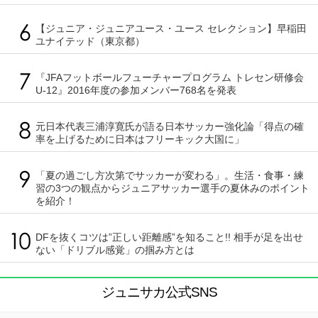
【ジュニア・ジュニアユース・ユース セレクション】早稲田
ユナイテッド（東京都）
『JFAフットボールフューチャープログラム トレセン研修会
U-12』2016年度の参加メンバー768名を発表
元日本代表三浦淳寛氏が語る日本サッカー強化論「得点の確
率を上げるために日本はフリーキック大国に」
「夏の過ごし方次第でサッカーが変わる」。生活・食事・練
習の3つの観点からジュニアサッカー選手の夏休みのポイント
を紹介！
DFを抜くコツは”正しい距離感”を知ること!! 相手が足を出せ
ない「ドリブル感覚」の掴み方とは
ジュニサカ公式SNS