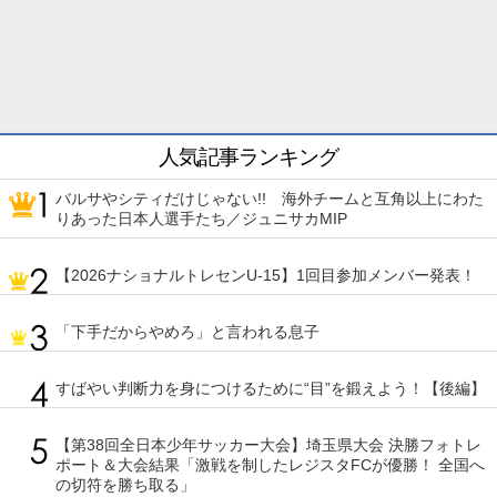
人気記事ランキング
バルサやシティだけじゃない!! 海外チームと互角以上にわた
りあった日本人選手たち／ジュニサカMIP
【2026ナショナルトレセンU-15】1回目参加メンバー発表！
「下手だからやめろ」と言われる息子
すばやい判断力を身につけるために“目”を鍛えよう！【後編】
【第38回全日本少年サッカー大会】埼玉県大会 決勝フォトレ
ポート＆大会結果「激戦を制したレジスタFCが優勝！ 全国へ
の切符を勝ち取る」