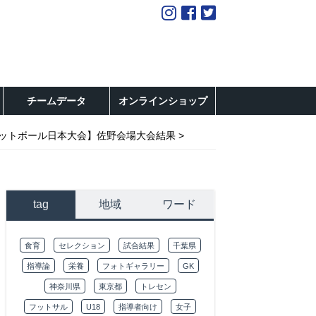
チームデータ
オンラインショップ
10 フットボール日本大会】佐野会場大会結果
tag
地域
ワード
食育
セレクション
試合結果
千葉県
指導論
栄養
フォトギャラリー
GK
神奈川県
東京都
トレセン
フットサル
U18
指導者向け
女子