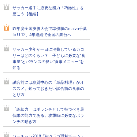
サッカー選手に必要な能力「巧緻性」を
磨こう【後編】
昨年度全国決勝大会で準優勝のmalva千葉
fc U-12、4年連続で全国の舞台へ
サッカー少年が一日に消費しているカロ
リーはどのくらい？ 子どもに必要な“食
事量”とバランスの良い“食事メニュー”を
知る
試合前には糖質中心の『単品料理』がオ
ススメ。知っておきたい試合前の食事の
とり方
「認知力」はボランチとして持つべき最
低限の能力である。攻撃時に必要なボラ
ンチの動き方
ワーチャレ2018「街クラブ選抜チーム」