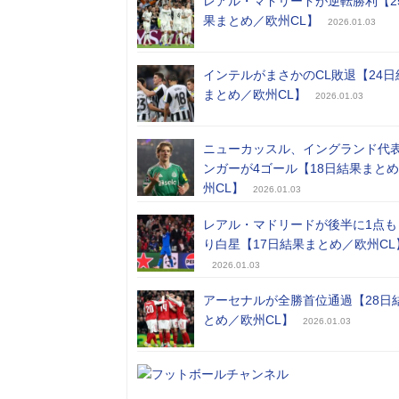
レアル・マドリードが逆転勝利【2
果まとめ／欧州CL】
2026.01.03
インテルがまさかのCL敗退【24日
まとめ／欧州CL】
2026.01.03
ニューカッスル、イングランド代
ンガーが4ゴール【18日結果まと
州CL】
2026.01.03
レアル・マドリードが後半に1点も
り白星【17日結果まとめ／欧州CL
2026.01.03
アーセナルが全勝首位通過【28日
とめ／欧州CL】
2026.01.03