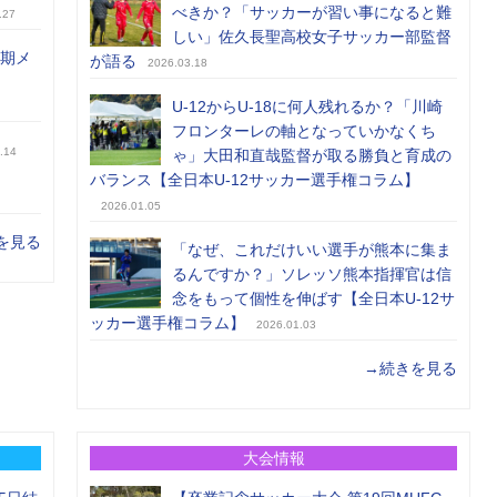
べきか？「サッカーが習い事になると難
.27
しい」佐久長聖高校女子サッカー部監督
前期メ
が語る
2026.03.18
U-12からU-18に何人残れるか？「川崎
フロンターレの軸となっていかなくち
.14
ゃ」大田和直哉監督が取る勝負と育成の
バランス【全日本U-12サッカー選手権コラム】
2026.01.05
を見る
「なぜ、これだけいい選手が熊本に集ま
るんですか？」ソレッソ熊本指揮官は信
念をもって個性を伸ばす【全日本U-12サ
ッカー選手権コラム】
2026.01.03
→続きを見る
大会情報