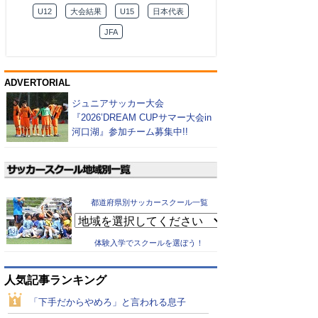
U12
大会結果
U15
日本代表
JFA
ADVERTORIAL
ジュニアサッカー大会
『2026’DREAM CUPサマー大会in
河口湖』参加チーム募集中!!
都道府県別サッカースクール一覧
体験入学でスクールを選ぼう！
人気記事ランキング
「下手だからやめろ」と言われる息子