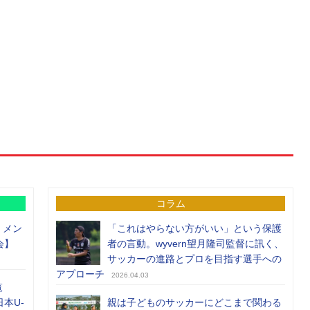
コラム
）メン
「これはやらない方がいい」という保護
会】
者の言動。wyvern望月隆司監督に訊く、
サッカーの進路とプロを目指す選手への
アプローチ
2026.04.03
覧
日本U-
親は子どものサッカーにどこまで関わる