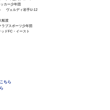
花巻サッカー少年団
 ヴェルディ岩手U-12
大船渡
ークラブスポーツ少年団
イテッドFC・イースト
はこちら
ら