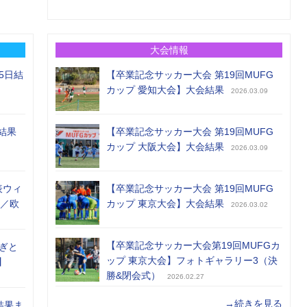
大会情報
5日結
【卒業記念サッカー大会 第19回MUFG
カップ 愛知大会】大会結果
2026.03.09
結果
【卒業記念サッカー大会 第19回MUFG
カップ 大阪大会】大会結果
2026.03.09
表ウィ
【卒業記念サッカー大会 第19回MUFG
め／欧
カップ 東京大会】大会結果
2026.03.02
【卒業記念サッカー大会第19回MUFGカ
ぎと
ップ 東京大会】フォトギャラリー3（決
】
勝&閉会式）
2026.02.27
→続きを見る
結果ま