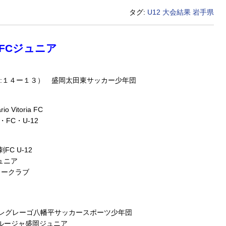
タグ:
U12
大会結果
岩手県
A FCジュニア
（PK:１４ー１３） 盛岡太田東サッカー少年団
Vitoria FC
FC・U-12
FC U-12
ジュニア
カークラブ
０ アレグレーゴ八幡平サッカースポーツ少年団
グルージャ盛岡ジュニア