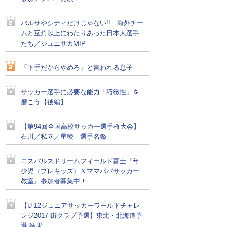
バルサやシティだけじゃない!! 海外チー
ムと互角以上にわたりあった日本人選手
たち／ジュニサカMIP
「下手だからやめろ」と言われる息子
サッカー選手に必要な能力「巧緻性」を
磨こう【後編】
【第94回全国高校サッカー選手権大会】
石川／私立／星稜 選手名鑑
エスパルスドリームフィールド富士『年
少児（プレキッズ）＆ママパパサッカー
教室』参加者募集中！
【U-12ジュニアサッカーワールドチャレ
ンジ2017 街クラブ予選】東北・北海道予
選 結果