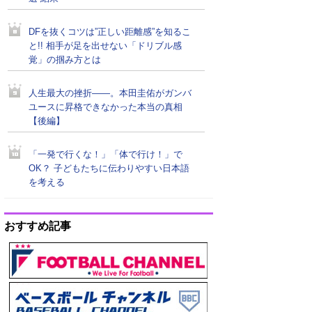
DFを抜くコツは”正しい距離感”を知るこ
と!! 相手が足を出せない「ドリブル感
覚」の掴み方とは
人生最大の挫折――。本田圭佑がガンバ
ユースに昇格できなかった本当の真相
【後編】
「一発で行くな！」「体で行け！」で
OK？ 子どもたちに伝わりやすい日本語
を考える
おすすめ記事