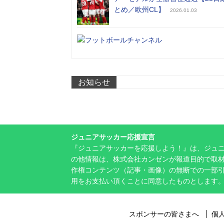
とめ／欧州CL】
2026.01.03
お知らせ
ジュニアサッカー応援宣言
『ジュニアサッカーを応援しよう！』は、ジュ
の他情報は、株式会社カンゼンが報道目的で取材
作権コンテンツ（記事・画像）の無断での一部
用をお支払い頂くことに同意したものとします
スポンサーの皆さまへ
個