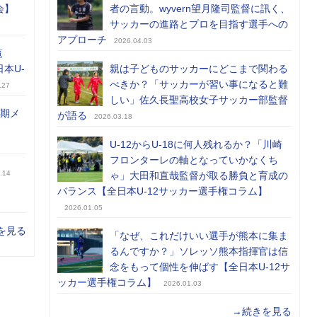
会】
者の言動。wyvern望月隆司監督に訊く、
サッカーの進路とプロを目指す選手への
アプローチ
2026.04.03
覧
日本U-
親は子どものサッカーにどこまで関わる
べきか？「サッカーが習い事になると難
.27
しい」佐久長聖高校女子サッカー部監督
前期メ
が語る
2026.03.18
U-12からU-18に何人残れるか？「川崎
フロンターレの軸となっていかなくち
.14
ゃ」大田和直哉監督が取る勝負と育成の
バランス【全日本U-12サッカー選手権コラム】
2026.01.05
を見る
「なぜ、これだけいい選手が熊本に集ま
るんですか？」ソレッソ熊本指揮官は信
念をもって個性を伸ばす【全日本U-12サ
ッカー選手権コラム】
2026.01.03
→続きを見る