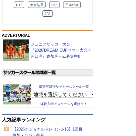
U12
大会結果
U15
日本代表
JFA
ADVERTORIAL
ジュニアサッカー大会
『2026’DREAM CUPサマー大会in
河口湖』参加チーム募集中!!
都道府県別サッカースクール一覧
体験入学でスクールを選ぼう！
人気記事ランキング
【2026ナショナルトレセンU-15】1回目
参加メンバー発表！