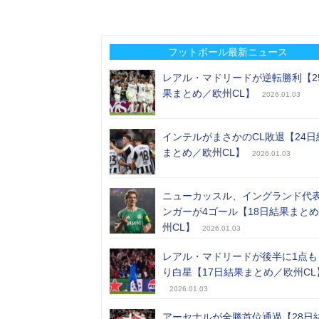
フットボール最新ニュース
レアル・マドリードが逆転勝利【2
果まとめ／欧州CL】
2026.01.03
インテルがまさかのCL敗退【24日
まとめ／欧州CL】
2026.01.03
ニューカッスル、イングランド代
ンガーが4ゴール【18日結果まと
州CL】
2026.01.03
レアル・マドリードが後半に1点も
り白星【17日結果まとめ／欧州CL
2026.01.03
アーセナルが全勝首位通過【28日