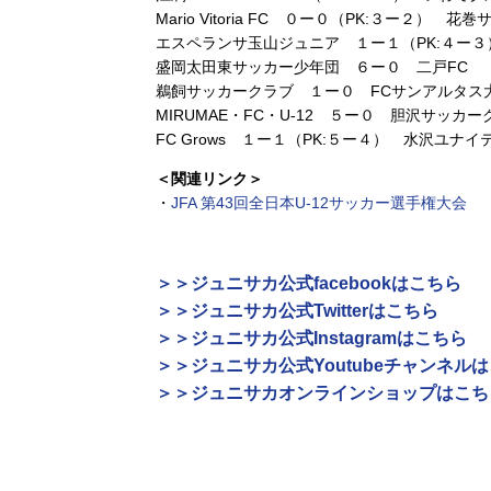
Mario Vitoria FC ０ー０（PK:３ー２） 
エスペランサ玉山ジュニア １ー１（PK:４ー３）
盛岡太田東サッカー少年団 ６ー０ 二戸FC
鵜飼サッカークラブ １ー０ FCサンアルタス
MIRUMAE・FC・U-12 ５ー０ 胆沢サッカ
FC Grows １ー１（PK:５ー４） 水沢ユナ
＜関連リンク＞
・
JFA 第43回全日本U-12サッカー選手権大会
＞＞ジュニサカ公式facebookはこちら
＞＞ジュニサカ公式Twitterはこちら
＞＞ジュニサカ公式Instagramはこちら
＞＞ジュニサカ公式Youtubeチャンネル
＞＞ジュニサカオンラインショップはこち