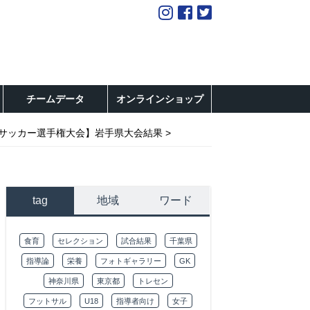
チームデータ
オンラインショップ
-12サッカー選手権大会】岩手県大会結果
tag
地域
ワード
食育
セレクション
試合結果
千葉県
指導論
栄養
フォトギャラリー
GK
神奈川県
東京都
トレセン
フットサル
U18
指導者向け
女子