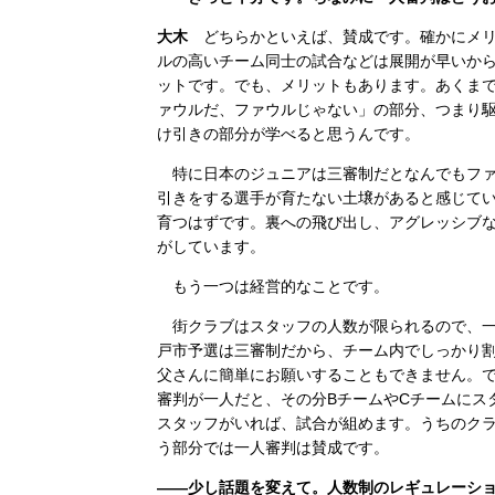
大木
どちらかといえば、賛成です。確かにメリ
ルの高いチーム同士の試合などは展開が早いか
ットです。でも、メリットもあります。あくま
ァウルだ、ファウルじゃない」の部分、つまり
け引きの部分が学べると思うんです。
特に日本のジュニアは三審制だとなんでもファ
引きをする選手が育たない土壌があると感じて
育つはずです。裏への飛び出し、アグレッシブ
がしています。
もう一つは経営的なことです。
街クラブはスタッフの人数が限られるので、一人
戸市予選は三審制だから、チーム内でしっかり
父さんに簡単にお願いすることもできません。
審判が一人だと、その分BチームやCチームにス
スタッフがいれば、試合が組めます。うちのクラ
う部分では一人審判は賛成です。
――少し話題を変えて。人数制のレギュレーショ