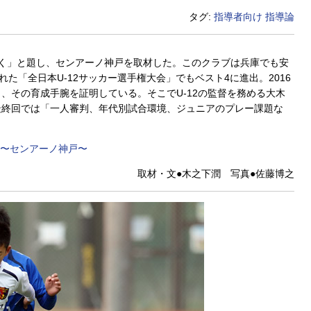
タグ:
指導者向け
指導論
く」と題し、センアーノ神戸を取材した。このクラブは兵庫でも安
た「全日本U-12サッカー選手権大会」でもベスト4に進出。2016
、その育成手腕を証明している。そこでU-12の監督を務める大木
最終回では「一人審判、年代別試合環境、ジュニアのプレー課題な
 〜センアーノ神戸〜
取材・文●木之下潤 写真●佐藤博之