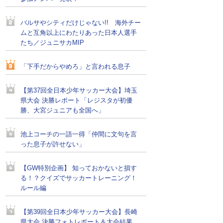
バルサやシティだけじゃない!! 海外チー
ムと互角以上にわたりあった日本人選手
たち／ジュニサカMIP
「下手だからやめろ」と言われる息子
【第37回全日本少年サッカー大会】埼玉
県大会 決勝レポート「レジスタが初優
勝、大宮ジュニアも全国へ」
池上コーチの一語一得「仲間に文句を言
った息子が許せない」
【GW特別企画】 知っておかないと損す
る！？クイズでサッカートレーニング！
ルール編
【第39回全日本少年サッカー大会】長崎
県大会 決勝フォトレポート＆大会結果