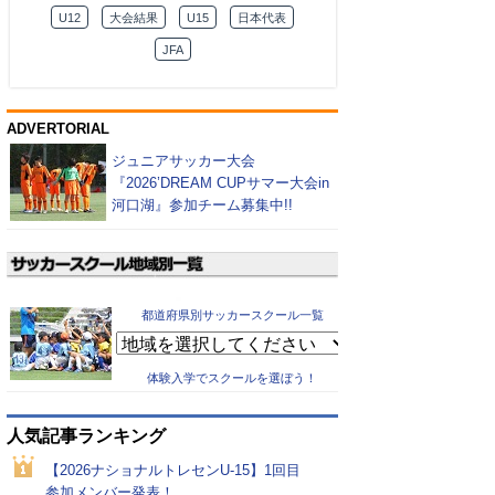
U12
大会結果
U15
日本代表
JFA
ADVERTORIAL
ジュニアサッカー大会
『2026’DREAM CUPサマー大会in
河口湖』参加チーム募集中!!
都道府県別サッカースクール一覧
体験入学でスクールを選ぼう！
人気記事ランキング
【2026ナショナルトレセンU-15】1回目
参加メンバー発表！