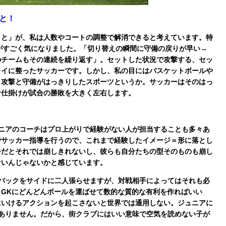
と！
こと」が、私は人数やコートの調整で解消できると考えています。特
点がすごく気になりました。「切り替えの瞬間に守備の戻りが早い→
のチームもその連続を繰り返す」。セットした状況で攻撃する、セッ
レイに整ったサッカーです。しかし、私の目にはバスケットボールや
。攻撃と守備がはっきりしたスポーツというか。サッカーはそのはっ
な仕掛けが試合の勝敗を大きく左右します。
ニアのコーチはプロ上がりで経験がない人が担当することも多々あ
でサッカー指導を行うので、これまで経験したイメージ＝形に落とし
手だとそれでは崩しきれないし、彼らも自分たちの型そのものも崩し
ないんじゃないかと感じています。
バックをサイドに二人張らせますが、対戦相手によってはそれも必
GKにどんどんボールを運ばせて数的な質的な有利を作ればいい
にいけるアクションを起こさないと世界では通用しない。ジュニアに
ありません。だから、街クラブにはいい意味で空気を読めない子が