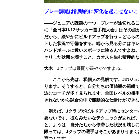
プレー課題は能動的に変化を起こせないこ
――ジュニアの課題の一つ「プレーが途切れる
に「全日本U-12サッカー選手権大会」はその
だから、緩やかにビルドアップを行う→どちら
トした状況で守備をする。端から見る分にはキ
ハンドボールに近いスポーツに映るんですよね
きりした状態を壊すこと、カオスを生む積極的
大木
Jクラブは展開が緩やかですよね。
――ここから先は、私個人の見解です。Jのジュ
ります。そうすると、自分たちの価値観の範疇
込むコーチが多く見られます。全国レベルの相
きれないから試合の中で能動的な仕掛けができ
例えば、Jクラブがビルドアップ時にセンター
要ないです。彼らみたいなテクニックがあれば、
と。ようは、自分たちから停滞した状況を壊し
限っては、Jクラブの選手はそこがあまりうまく
育つんです。