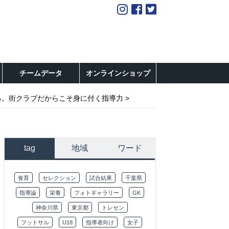
チームデータ
オンラインショップ
る。街クラブだからこそ身に付く指導力
tag
地域
ワード
食育
セレクション
試合結果
千葉県
指導論
栄養
フォトギャラリー
GK
神奈川県
東京都
トレセン
フットサル
U18
指導者向け
女子