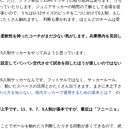
。ただ、クラブ単位で1DAYマッチでの取り組みはあります。うち
行っていたりします。ジュニアサッカーの暗黙の了解として会場を提
多いので、うちはU-12サイズのピッチを二つに分けて6人制、もし
にたくさん触れますし、判断も磨かれます。ほとんどのチームは受
う柔軟性を持ったコーチがまだ少ない気がします。兵庫県内を見回し
5人制サッカーをやってみようと思っています。
く設定してバンバン交代させて試合を回したほうが楽しいのではない
5人制サッカーなんです。フットサルではなく、サッカールール。
か、動いたスペースの活用とかたくさん出てきます。まさに木之下さ
わり方を知らない。現代サッカーで通用するための基本とは？」
の
上手です。11、9、7、5人制が基本ですが、最近は「フニーニョ」
ことでボールを触れたり判断したりする回数が多くできるので、絶