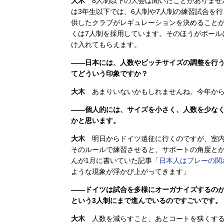
大木
8人制以下の大会は聞いたことがありません
は3年生以下では、6人制や7人制の練習試合を
供したクラブがレギュレーションを決めることが
くは7人制を採用しています。そのほうがボール
け入れてもらえます。
――日本には、人数やピッチサイズの調整を行
てどういう印象ですか？
大木
あまりいないかもしれませんね。今年から
――個人的には、サイズを小さく、人数を少な
かと思います。
大木
明日からドイツ遠征に行くのですが、室内
そのルールで練習させると、サポートの角度と
んが1月に書いていた記事
「日本人はプレーの関
ような現象が浮かび上がってきます」
――ドイツは試合を多様にオーガナイズするのが
という3人制にまで進んでいるのですごいです。
大木
人数を減らすこと、あとコートを狭くする