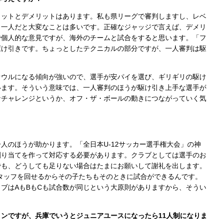
ットとデメリットはあります。私も県リーグで審判しますし、レベ
ら一人だと大変なことは多いです。正確なジャッジで言えば、デメリ
で個人的な意見ですが、海外のチームと試合をすると思います。「フ
駆け引きです。ちょっとしたテクニカルの部分ですが、一人審判は駆
ウルになる傾向が強いので、選手が安パイを選び、ギリギリの駆け
います。そういう意味では、一人審判のほうが駆け引き上手な選手が
なチャレンジというか、オフ・ザ・ボールの動きにつながっていく気
のほうが助かります。「全日本U-12サッカー選手権大会」の神
割り当てを作って対応する必要があります。クラブとしては選手のお
でも、どうしても足りない場合はたまにお願いして謝礼を出します。
タッフを回せるからその子たちもそのときに試合ができるんです。
ブはAもBもCも試合数が同じという大原則がありますから、そうい
ンですが、兵庫でいうとジュニアユースになったら11人制になりま