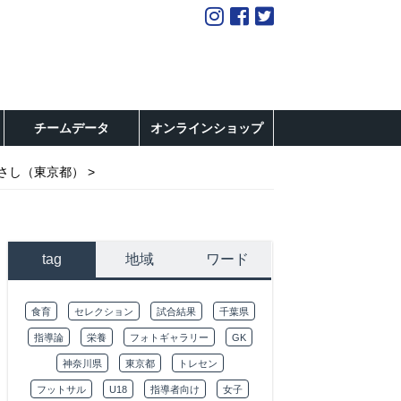
チームデータ
オンラインショップ
むさし（東京都）
tag
地域
ワード
食育
セレクション
試合結果
千葉県
指導論
栄養
フォトギャラリー
GK
神奈川県
東京都
トレセン
フットサル
U18
指導者向け
女子