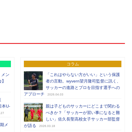
コラム
）メン
「これはやらない方がいい」という保護
会】
者の言動。wyvern望月隆司監督に訊く、
サッカーの進路とプロを目指す選手への
アプローチ
2026.04.03
覧
日本U-
親は子どものサッカーにどこまで関わる
べきか？「サッカーが習い事になると難
.27
しい」佐久長聖高校女子サッカー部監督
前期メ
が語る
2026.03.18