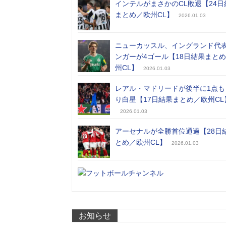
インテルがまさかのCL敗退【24日
まとめ／欧州CL】
2026.01.03
ニューカッスル、イングランド代
ンガーが4ゴール【18日結果まと
州CL】
2026.01.03
レアル・マドリードが後半に1点も
り白星【17日結果まとめ／欧州CL
2026.01.03
アーセナルが全勝首位通過【28日
とめ／欧州CL】
2026.01.03
お知らせ