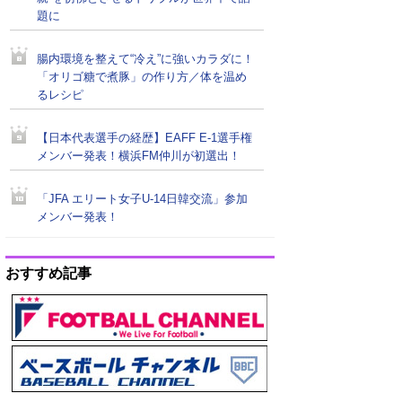
題に
腸内環境を整えて“冷え”に強いカラダに！
「オリゴ糖で煮豚」の作り方／体を温め
るレシピ
【日本代表選手の経歴】EAFF E-1選手権
メンバー発表！横浜FM仲川が初選出！
「JFA エリート女子U-14日韓交流」参加
メンバー発表！
おすすめ記事