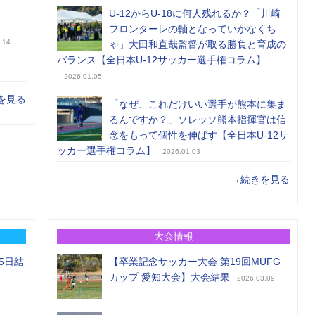
U-12からU-18に何人残れるか？「川崎
フロンターレの軸となっていかなくち
.14
ゃ」大田和直哉監督が取る勝負と育成の
バランス【全日本U-12サッカー選手権コラム】
2026.01.05
を見る
「なぜ、これだけいい選手が熊本に集ま
るんですか？」ソレッソ熊本指揮官は信
念をもって個性を伸ばす【全日本U-12サ
ッカー選手権コラム】
2026.01.03
→続きを見る
大会情報
5日結
【卒業記念サッカー大会 第19回MUFG
カップ 愛知大会】大会結果
2026.03.09