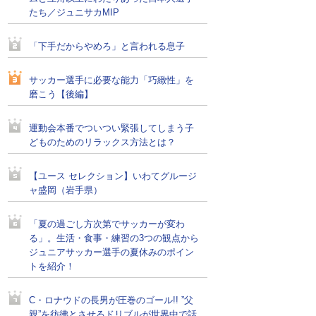
たち／ジュニサカMIP
「下手だからやめろ」と言われる息子
サッカー選手に必要な能力「巧緻性」を
磨こう【後編】
運動会本番でついつい緊張してしまう子
どものためのリラックス方法とは？
【ユース セレクション】いわてグルージ
ャ盛岡（岩手県）
「夏の過ごし方次第でサッカーが変わ
る」。生活・食事・練習の3つの観点から
ジュニアサッカー選手の夏休みのポイン
トを紹介！
C・ロナウドの長男が圧巻のゴール!! ”父
親”を彷彿とさせるドリブルが世界中で話