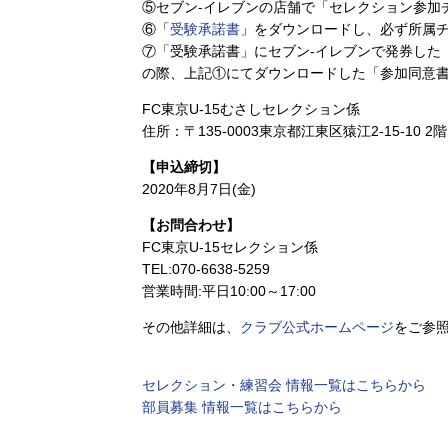
⑤セブン-イレブンの店舗で「セレクション参加
⑥「
受験承諾書
」をダウンロードし、必ず所属チ
⑦「受験承諾書」にセブン-イレブンで発券した
の際、上記①にてダウンロードした「参加同意
FC東京U-15むさしセレクション係
住所：〒135-0003東京都江東区猿江2-15-10 2階
【申込締切】
2020年8月7日(金)
【お問合わせ】
FC東京U-15セレクション係
TEL:070-6638-5259
営業時間:平日10:00～17:00
その他詳細は、
クラブ公式ホームページ
をご参
セレクション・練習会 情報一覧はこちらから
部員募集 情報一覧はこちらから