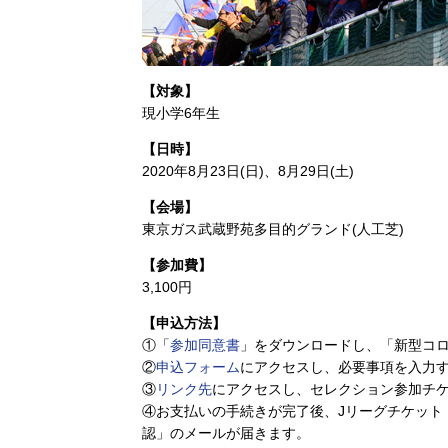
【対象】
現小学6年生
【日時】
2020年8月23日(日)、8月29日(土)
【会場】
東京ガス武蔵野苑多目的グランド(人工芝)
【参加費】
3,100円
【申込方法】
①「
参加同意書
」をダウンロードし、「新型コ
②
申込フォーム
にアクセスし、必要事項を入力
③
リンク先
にアクセスし、セレクション参加チ
④お支払いの手続きが完了後、Jリーグチケット（jleag
認」のメールが届きます。