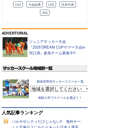
U12
大会結果
U15
日本代表
JFA
ADVERTORIAL
ジュニアサッカー大会
『2026’DREAM CUPサマー大会in
河口湖』参加チーム募集中!!
都道府県別サッカースクール一覧
体験入学でスクールを選ぼう！
人気記事ランキング
バルサやシティだけじゃない!! 海外チー
ムと互角以上にわたりあった日本人選手