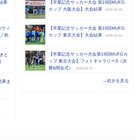
結果
【卒業記念サッカー大会 第19回MUFG
カップ 大阪大会】大会結果
2026.03.09
表ウィ
【卒業記念サッカー大会 第19回MUFG
め／欧
カップ 東京大会】大会結果
2026.03.02
【卒業記念サッカー大会第19回MUFGカ
ぎと
ップ 東京大会】フォトギャラリー3（決
】
勝&閉会式）
2026.02.27
→続きを見る
結果ま