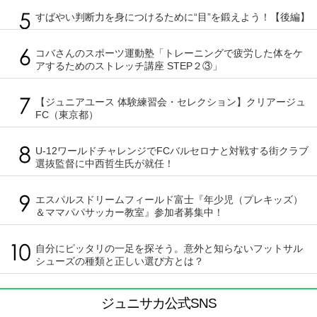
すばやい判断力を身につけるために“目”を鍛えよう！【後編】
コバさんのスポーツ運動塾「トレーニングで疲労した体をケ
アするためのストレッチ講座 STEP２③」
【ジュニアユース 体験練習会・セレクション】クリアージュ
FC（東京都）
U-12ワールドチャレンジでFCバルセロナと対戦する街クラブ
選抜監督に中西哲生氏が就任！
エスパルスドリームフィールド富士『年少児（プレキッズ）
＆ママパパサッカー教室』参加者募集中！
自分にピッタリの一足を探そう。意外と知らないフットサル
シューズの種類と正しい選び方とは？
ジュニサカ公式SNS