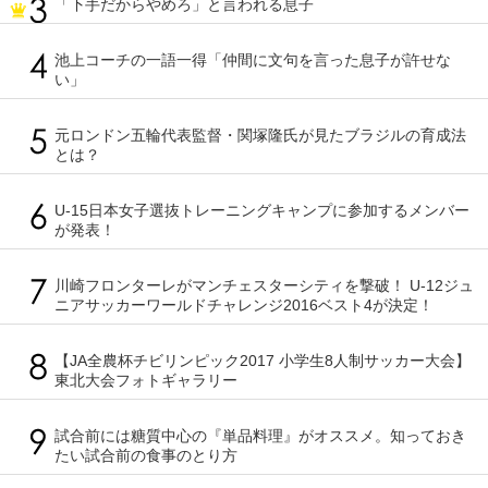
「下手だからやめろ」と言われる息子
池上コーチの一語一得「仲間に文句を言った息子が許せな
い」
元ロンドン五輪代表監督・関塚隆氏が見たブラジルの育成法
とは？
U-15日本女子選抜トレーニングキャンプに参加するメンバー
が発表！
川崎フロンターレがマンチェスターシティを撃破！ U-12ジュ
ニアサッカーワールドチャレンジ2016ベスト4が決定！
【JA全農杯チビリンピック2017 小学生8人制サッカー大会】
東北大会フォトギャラリー
試合前には糖質中心の『単品料理』がオススメ。知っておき
たい試合前の食事のとり方