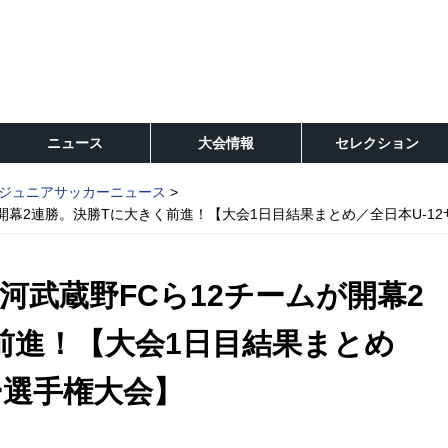
ニュース
大会情報
セレクション
ジュニアサッカーニュース
開幕2連勝。決勝Tに大きく前進！【大会1日目結果まとめ／全日本U-1
河武蔵野FCら12チームが開幕2
前進！【大会1日目結果まとめ
ー選手権大会】