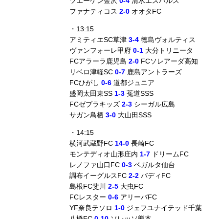
ツエーゲン金沢
0-4
清水エスパルス
ファナティコス
2-0
オオタFC
・13:15
アミティエSC草津
3-4
徳島ヴォルティス
ヴァンフォーレ甲府
0-1
大分トリニータ
FCアラーラ鹿児島
2-0
FCソレアーダ高知
リベロ津軽SC
0-7
鹿島アントラーズ
FCひがし
0-6
道都ジュニア
盛岡太田東SS
1-3
菟道SSS
FCゼブラキッズ
2-3
シーガル広島
サガン鳥栖
3-0
大山田SSS
・14:15
横河武蔵野FC
14-0
長崎FC
モンテディオ山形庄内
1-7
ドリームFC
レノファ山口FC
0-3
ベガルタ仙台
調布イーグルスFC
2-2
バディFC
島根FC斐川
2-5
大虫FC
FCレスター
0-6
アリーバFC
YF奈良テソロ
1-0
ジェフユナイテッド千葉
八橋FC
0-10
ソレッソ熊本