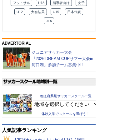
フットサル
U18
指導者向け
女子
U12
大会結果
U15
日本代表
JFA
ADVERTORIAL
ジュニアサッカー大会
『2026’DREAM CUPサマー大会in
河口湖』参加チーム募集中!!
都道府県別サッカースクール一覧
体験入学でスクールを選ぼう！
人気記事ランキング