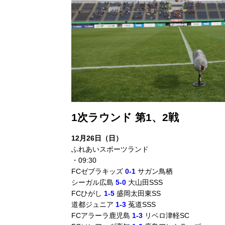
1次ラウンド 第1、2戦
12月26日（日）
ふれあいスポーツランド
・09:30
FCゼブラキッズ
0-1
サガン鳥栖
シーガル広島
5-0
大山田SSS
FCひがし
1-5
盛岡太田東SS
道都ジュニア
1-3
菟道SSS
FCアラーラ鹿児島
1-3
リベロ津軽SC