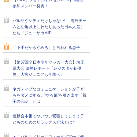
【2026ナショナルトレセンU-15】1回目
参加メンバー発表！
バルサやシティだけじゃない!! 海外チー
ムと互角以上にわたりあった日本人選手
たち／ジュニサカMIP
「下手だからやめろ」と言われる息子
【第37回全日本少年サッカー大会】埼玉
県大会 決勝レポート「レジスタが初優
勝、大宮ジュニアも全国へ」
ネガティブなコミュニケーションが子ど
もをダメにする。”やる気”を引き出す「親
子の会話」とは
運動会本番でついつい緊張してしまう子
どものためのリラックス方法とは？