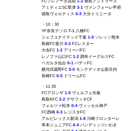
FCソレアーダ高知
1-3
鹿島アントラーズ
アミティエSC草津
3-1
ヴァンフォーレ甲府
徳島ヴォルティス
0-3
大分トリニータ
・10：30
YF奈良テソロ
7-1
八橋FC
ジェフユナイテッド千葉
1-0
ソレッソ熊本
島根FC斐川
0-3
FCレスター
大虫FC
1-2
アリーバFC
レノファ山口FC
1-2
調布イーグルスFC
ベガルタ仙台
0-1
バディFC
横河武蔵野FC
5-0
モンテディオ山形庄内
長崎FC
0-5
ドリームFC
・11:30
FCアロンザ
1-0
ヴェルフェ矢板
鳥取KFC
2-2
デサフィオCF
フォルツァ松本
0-4
ヴィッセル神戸
FC西崎
0-3
レジスタFC
アルビレックス新潟
1-8
川崎フロンターレ
串本ジュニアFC
0-4
バンディッツいわき