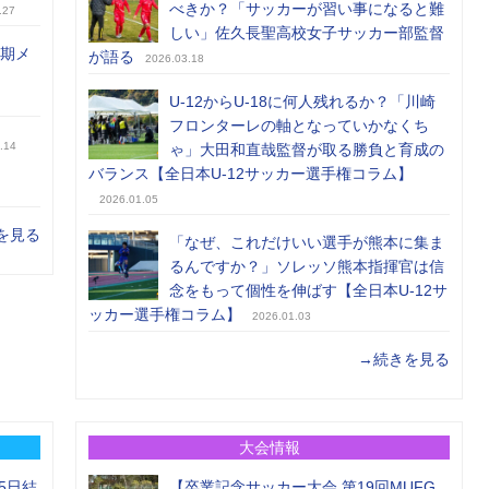
べきか？「サッカーが習い事になると難
.27
しい」佐久長聖高校女子サッカー部監督
前期メ
が語る
2026.03.18
U-12からU-18に何人残れるか？「川崎
フロンターレの軸となっていかなくち
.14
ゃ」大田和直哉監督が取る勝負と育成の
バランス【全日本U-12サッカー選手権コラム】
2026.01.05
を見る
「なぜ、これだけいい選手が熊本に集ま
るんですか？」ソレッソ熊本指揮官は信
念をもって個性を伸ばす【全日本U-12サ
ッカー選手権コラム】
2026.01.03
→続きを見る
大会情報
5日結
【卒業記念サッカー大会 第19回MUFG