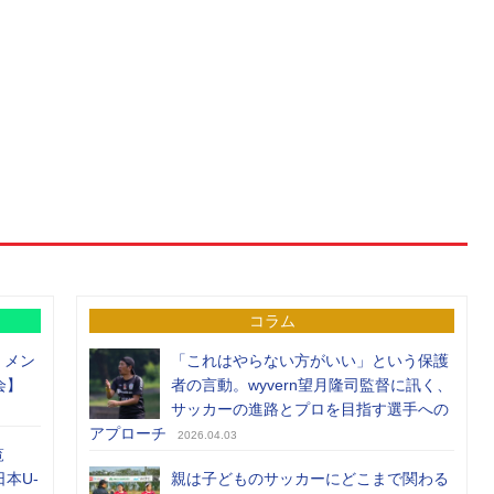
コラム
）メン
「これはやらない方がいい」という保護
会】
者の言動。wyvern望月隆司監督に訊く、
サッカーの進路とプロを目指す選手への
アプローチ
2026.04.03
覧
日本U-
親は子どものサッカーにどこまで関わる