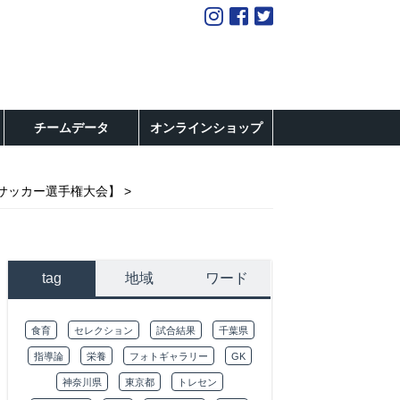
チームデータ
オンラインショップ
2サッカー選手権大会】
tag
地域
ワード
食育
セレクション
試合結果
千葉県
指導論
栄養
フォトギャラリー
GK
神奈川県
東京都
トレセン