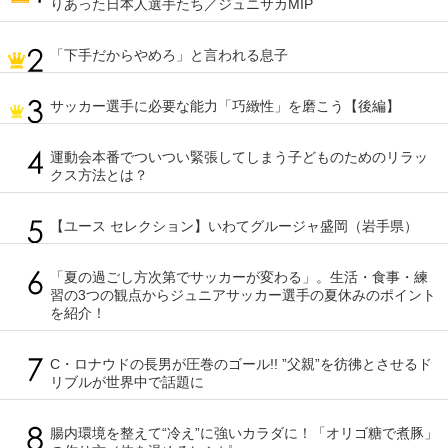
りあった日本人選手たち／ジュニサカMIP
「下手だからやめろ」と言われる息子
サッカー選手に必要な能力「巧緻性」を磨こう【後編】
運動会本番でついつい緊張してしまう子どものためのリラッ
クス方法とは？
【ユース セレクション】いわてグルージャ盛岡（岩手県）
「夏の過ごし方次第でサッカーが変わる」。生活・食事・練
習の3つの観点からジュニアサッカー選手の夏休みのポイント
を紹介！
C・ロナウドの長男が圧巻のゴール!! ”父親”を彷彿とさせるド
リブルが世界中で話題に
腸内環境を整えて“冷え”に強いカラダに！「オリゴ糖で煮豚」