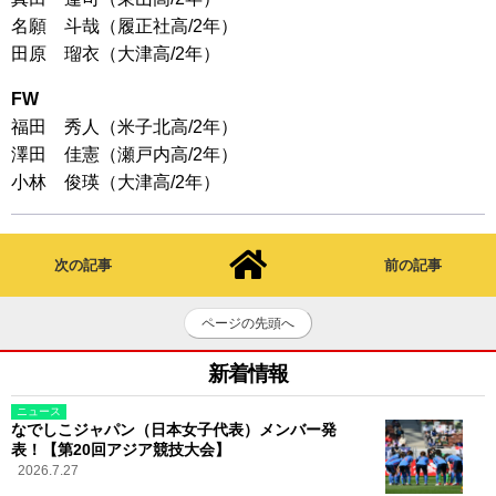
名願 斗哉（履正社高/2年）
田原 瑠衣（大津高/2年）
FW
福田 秀人（米子北高/2年）
澤田 佳憲（瀬戸内高/2年）
小林 俊瑛（大津高/2年）
次の記事
前の記事
ページの先頭へ
新着情報
ニュース
なでしこジャパン（日本女子代表）メンバー発
表！【第20回アジア競技大会】
2026.7.27