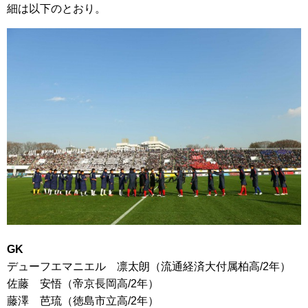
細は以下のとおり。
GK
デューフエマニエル 凛太朗（流通経済大付属柏高/2年）
佐藤 安悟（帝京長岡高/2年）
藤澤 芭琉（徳島市立高/2年）