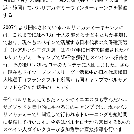
月9日（月）の期間にて全国5会場（香川・川崎・大阪・横
浜・静岡）でバルサアカデミーウィンターキャンプを開催
する。
2007年より開催されているバルサアカデミーキャンプに
は、これまでに延べ1万1千人を超える子どもたちが参加し
ており、現在もスペインで活躍する日本代表の久保建英選
手（レアルソシエダ所属）は2007年に日本で開催されたバ
ルサアカデミーキャンプでMVPを獲得しスペインへ招待さ
れ、その後FCバルセロナのカンテラに入団しました。さら
に現在もドイツ・ブンデスリーグで活躍中の日本代表鎌田
大地選手（フランクフルト所属）も同キャンプでバルサメ
ソッドを学んだ選手の一人です。
長年バルサを支えてきたメッシやイニエスタも学んだバル
サメソッドを集中的に学べるこのキャンプでは、現地バル
サアカデミーで年間通して行われるトレーニングを短期間
に凝縮して行います。今冬はバルセロナから来日する8人の
スペイン人ダイレクターが参加選手に直接指導を行いま