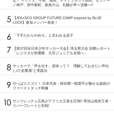
定！ マリノス、甲府、鹿島、ディアブロッサ高田、センアー
ノ神戸、府中新町、新座片山、札幌が準々決勝へ!!
【JFA×SCO GROUP FUTURE CAMP inspired by BLUE
LOCK】参加メンバー発表！
「下手だからやめろ」と言われる息子
【第37回全日本少年サッカー大会】埼玉県大会 決勝レポート
「レジスタが初優勝、大宮ジュニアも全国へ」
サッカーで「声を出す」意味って？ 理解しておきたい声出
しの“必要感”と実践法
やっぱりスゴイ！ 日本代表・柿谷曜一朗選手が魅せる超絶の
ファーストタッチ映像
サンフレッチェ広島がアフリカ王者を圧倒!! 準決は南米王者・
リバープレートと対戦!