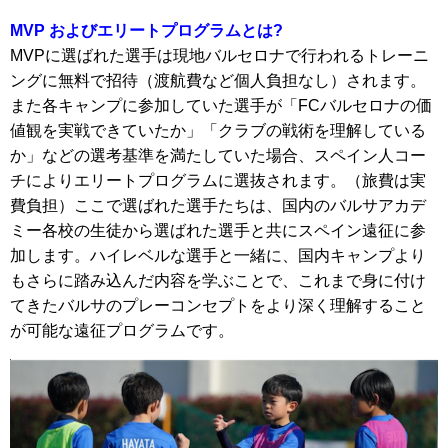
MVP およびエリートプログラムとは?
MVPに選ばれた選手は現地バルセロナで行われるトレーニ
ングに無料で招待（渡航費など個人負担なし）されます。
また各キャンプに参加していた選手が「FCバルセロナの価
値観を実戦できていたか」「クラブの戦術を理解している
か」などの選考基準を満たしていた場合、スペイン人コー
チによりエリートプログラムに選抜されます。（旅費は実
費負担）ここで選ばれた選手たちは、国内のバルサアカデ
ミー各校の生徒から選ばれた選手と共にスペイン遠征に参
加します。ハイレベルな選手と一緒に、国内キャンプより
もさらに踏み込んだ内容を学ぶことで、これまで身に付け
てきたバルサのプレーコンセプトをより深く理解すること
が可能な遠征プログラムです。