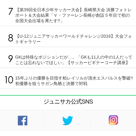
【第39回全日本少年サッカー大会】長崎県大会 決勝フォトレ
ポート＆大会結果「Ｖ・ファーレン長崎が創設５年目で初の
全国大会出場を果たす!!」
【U-12ジュニアサッカーワールドチャレンジ2016】大会フォ
トギャラリー
GKは特殊なポジションだが…。「GKも11人の中の1人だって
ことは忘れないでほしい」【サッカービギナーコーチ講座】
15年ぶりの優勝を目指す柏レイソルが清水エスパルスを撃破!!
初優勝を狙うサガン鳥栖と決勝で対戦
ジュニサカ公式SNS