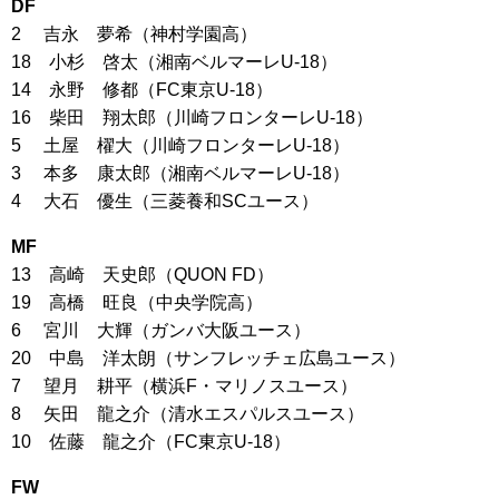
DF
2 吉永 夢希（神村学園高）
18 小杉 啓太（湘南ベルマーレU-18）
14 永野 修都（FC東京U-18）
16 柴田 翔太郎（川崎フロンターレU-18）
5 土屋 櫂大（川崎フロンターレU-18）
3 本多 康太郎（湘南ベルマーレU-18）
4 大石 優生（三菱養和SCユース）
MF
13 高崎 天史郎（QUON FD）
19 高橋 旺良（中央学院高）
6 宮川 大輝（ガンバ大阪ユース）
20 中島 洋太朗（サンフレッチェ広島ユース）
7 望月 耕平（横浜F・マリノスユース）
8 矢田 龍之介（清水エスパルスユース）
10 佐藤 龍之介（FC東京U-18）
FW