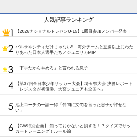
人気記事ランキング
【2026ナショナルトレセンU-15】1回目参加メンバー発表！
バルサやシティだけじゃない!! 海外チームと互角以上にわた
りあった日本人選手たち／ジュニサカMIP
「下手だからやめろ」と言われる息子
【第37回全日本少年サッカー大会】埼玉県大会 決勝レポート
「レジスタが初優勝、大宮ジュニアも全国へ」
池上コーチの一語一得「仲間に文句を言った息子が許せな
い」
【GW特別企画】 知っておかないと損する！？クイズでサッ
カートレーニング！ルール編