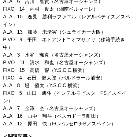
ALA 6 吉川 智貴（名古屋オーシャンズ）
FIXO 14 内村 俊太（湘南ベルマーレ）
ALA 10 逸見 勝利ラファエル（レアルベティス／スペ
イン）
ALA 13 加藤 未渚実（シュライカー大阪）
PIVO 9 平田 ネトアントニオマサノリ（移籍手続き
中）
ALA 3 水谷 颯真（名古屋オーシャンズ）
PIVO 11 清水 和也（名古屋オーシャンズ）
FIXO 15 高橋 響（Y.S.C.C.横浜）
FIXO 4 石田 健太郎（バルドラール浦安）
ALA 8 堤 優太（Y.S.C.C.横浜）
FIXO 5 山田 凱斗（インテルモビスターFS／スペイ
ン）
ALA 7 金澤 空（名古屋オーシャンズ）
ALA 16 山中 翔斗（ペスカドーラ町田）
ALA 12 原田 快（FCバルセロナB／スペイン）
＜関連記事＞