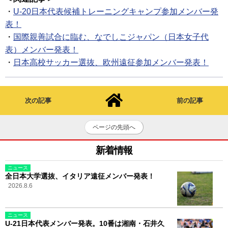
・
U-20日本代表候補トレーニングキャンプ参加メンバー発
表！
・
国際親善試合に臨む、なでしこジャパン（日本女子代
表）メンバー発表！
・
日本高校サッカー選抜、欧州遠征参加メンバー発表！
次の記事
前の記事
ページの先頭へ
新着情報
ニュース
全日本大学選抜、イタリア遠征メンバー発表！
2026.8.6
ニュース
U-21日本代表メンバー発表。10番は湘南・石井久