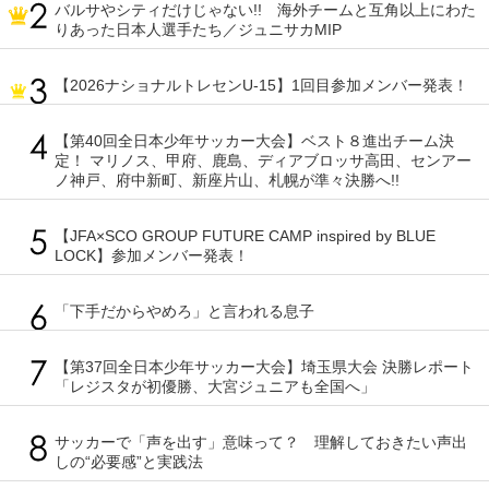
バルサやシティだけじゃない!! 海外チームと互角以上にわた
りあった日本人選手たち／ジュニサカMIP
【2026ナショナルトレセンU-15】1回目参加メンバー発表！
【第40回全日本少年サッカー大会】ベスト８進出チーム決
定！ マリノス、甲府、鹿島、ディアブロッサ高田、センアー
ノ神戸、府中新町、新座片山、札幌が準々決勝へ!!
【JFA×SCO GROUP FUTURE CAMP inspired by BLUE
LOCK】参加メンバー発表！
「下手だからやめろ」と言われる息子
【第37回全日本少年サッカー大会】埼玉県大会 決勝レポート
「レジスタが初優勝、大宮ジュニアも全国へ」
サッカーで「声を出す」意味って？ 理解しておきたい声出
しの“必要感”と実践法