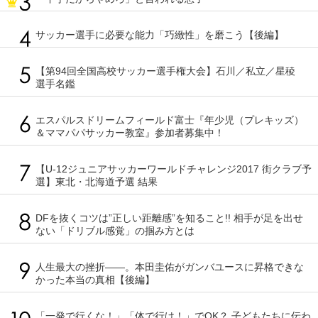
サッカー選手に必要な能力「巧緻性」を磨こう【後編】
【第94回全国高校サッカー選手権大会】石川／私立／星稜
選手名鑑
エスパルスドリームフィールド富士『年少児（プレキッズ）
＆ママパパサッカー教室』参加者募集中！
【U-12ジュニアサッカーワールドチャレンジ2017 街クラブ予
選】東北・北海道予選 結果
DFを抜くコツは”正しい距離感”を知ること!! 相手が足を出せ
ない「ドリブル感覚」の掴み方とは
人生最大の挫折――。本田圭佑がガンバユースに昇格できな
かった本当の真相【後編】
「一発で行くな！」「体で行け！」でOK？ 子どもたちに伝わ