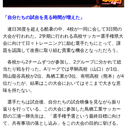
「自分たちの試合を見る時間が増えた」
連日36度を超える酷暑の中、4校が一同に会して3日間の
大会が行われた。2学期に行われる高校サッカー選手権県大
会に向けて日々トレーニングに励む選手たちにとって、課
題を認識して改善に取り組む貴重な機会となっただろう。
各校から2チームずつが参加し、2グループに分かれて総
当たり戦を行った。Aリーグでは早鞆高校（山口）が1位、
岡山龍谷高校が2位、鳥栖工業が3位、有明高校（熊本）が4
位だったが、結果はこの大会においてはそこまで大きな意
味を持たない。
選手たちは試合後、自分たちの試合映像を見ながら振り
返りを行っている。この大会に参加した鳥栖工業サッカー
部の三浦一輝先生は、「選手権予選という最終目標に向け
て、共有事項の落とし込み」をこの大会の目的に挙げる。