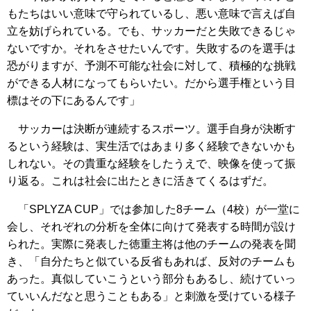
もたちはいい意味で守られているし、悪い意味で言えば自
立を妨げられている。でも、サッカーだと失敗できるじゃ
ないですか。それをさせたいんです。失敗するのを選手は
恐がりますが、予測不可能な社会に対して、積極的な挑戦
ができる人材になってもらいたい。だから選手権という目
標はその下にあるんです」
サッカーは決断が連続するスポーツ。選手自身が決断す
るという経験は、実生活ではあまり多く経験できないかも
しれない。その貴重な経験をしたうえで、映像を使って振
り返る。これは社会に出たときに活きてくるはずだ。
「SPLYZA CUP」では参加した8チーム（4校）が一堂に
会し、それぞれの分析を全体に向けて発表する時間が設け
られた。実際に発表した徳重主将は他のチームの発表を聞
き、「自分たちと似ている反省もあれば、反対のチームも
あった。真似していこうという部分もあるし、続けていっ
ていいんだなと思うこともある」と刺激を受けている様子