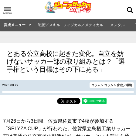
育成メニュー >
戦術／スキル
フィジカル／メディカル
メンタル
とある公立高校に起きた変化。自立を妨
げないサッカー部の取り組みとは？「選
手権という目標はその下にある」
2023.08.29
コラム
>
コラム
>
育成／環境
7月26日から3日間、佐賀県佐賀市で4校が参加する
「SPLYZA CUP」が行われた。佐賀県立鳥栖工業サッカー