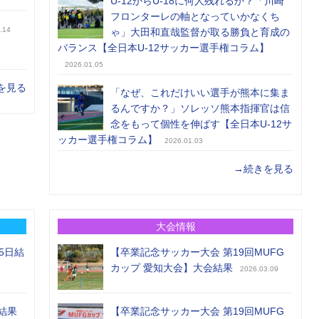
U-12からU-18に何人残れるか？「川崎
フロンターレの軸となっていかなくち
.14
ゃ」大田和直哉監督が取る勝負と育成の
バランス【全日本U-12サッカー選手権コラム】
2026.01.05
を見る
「なぜ、これだけいい選手が熊本に集ま
るんですか？」ソレッソ熊本指揮官は信
念をもって個性を伸ばす【全日本U-12サ
ッカー選手権コラム】
2026.01.03
→続きを見る
大会情報
5日結
【卒業記念サッカー大会 第19回MUFG
カップ 愛知大会】大会結果
2026.03.09
結果
【卒業記念サッカー大会 第19回MUFG