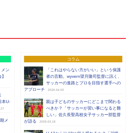
コラム
）メン
「これはやらない方がいい」という保護
会】
者の言動。wyvern望月隆司監督に訊く、
サッカーの進路とプロを目指す選手への
アプローチ
2026.04.03
覧
日本U-
親は子どものサッカーにどこまで関わる
べきか？「サッカーが習い事になると難
.27
しい」佐久長聖高校女子サッカー部監督
前期メ
が語る
2026.03.18