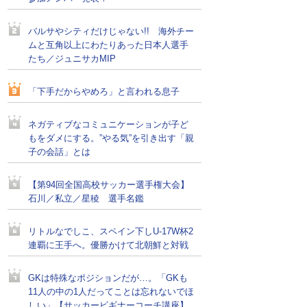
バルサやシティだけじゃない!! 海外チー
ムと互角以上にわたりあった日本人選手
たち／ジュニサカMIP
「下手だからやめろ」と言われる息子
ネガティブなコミュニケーションが子ど
もをダメにする。”やる気”を引き出す「親
子の会話」とは
【第94回全国高校サッカー選手権大会】
石川／私立／星稜 選手名鑑
リトルなでしこ、スペイン下しU-17W杯2
連覇に王手へ。優勝かけて北朝鮮と対戦
GKは特殊なポジションだが…。「GKも
11人の中の1人だってことは忘れないでほ
しい」【サッカービギナーコーチ講座】