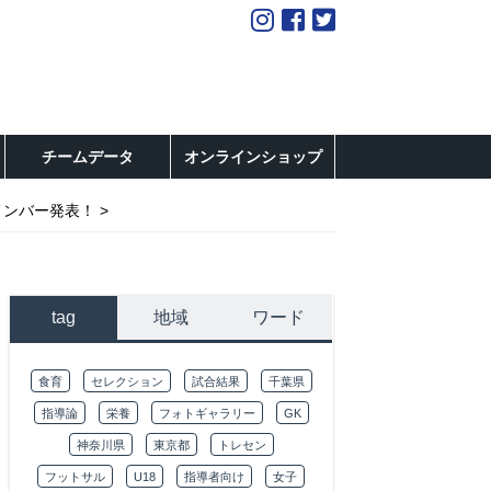
チームデータ
オンラインショップ
メンバー発表！
tag
地域
ワード
食育
セレクション
試合結果
千葉県
指導論
栄養
フォトギャラリー
GK
神奈川県
東京都
トレセン
フットサル
U18
指導者向け
女子