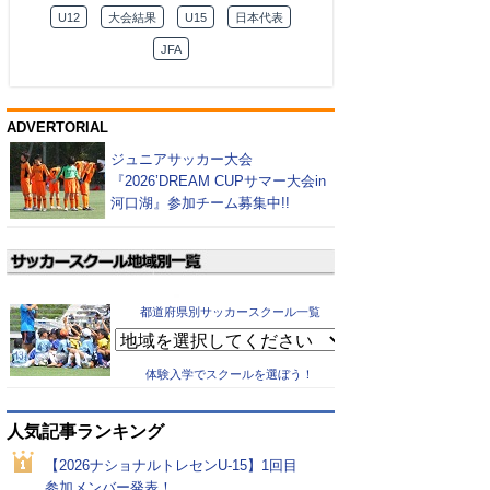
U12
大会結果
U15
日本代表
JFA
ADVERTORIAL
ジュニアサッカー大会
『2026’DREAM CUPサマー大会in
河口湖』参加チーム募集中!!
都道府県別サッカースクール一覧
体験入学でスクールを選ぼう！
人気記事ランキング
【2026ナショナルトレセンU-15】1回目
参加メンバー発表！