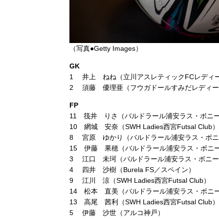
（写真●Getty Images）
GK
1 井上 ねね（立川アスレティックFCレディ
2 須藤 優理亜（フウガドールすみだレディ
FP
11 筏井 りさ（バルドラール浦安ラス・ボニ
10 網城 安奈（SWH Ladies西宮Futsal Club）
8 宮原 ゆかり（バルドラール浦安ラス・ボ
15 伊藤 果穂（バルドラール浦安ラス・ボニ
3 江口 未珂（バルドラール浦安ラス・ボニ
4 四井 沙樹（Burela FS／スペイン）
9 江川 涼（SWH Ladies西宮Futsal Club）
14 松本 直美（バルドラール浦安ラス・ボニ
13 高尾 茜利（SWH Ladies西宮Futsal Club）
5 伊藤 沙世（アルコ神戸）