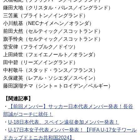
鎌田大地（クリスタル・パレス／イングランド）
三笘薫（ブライトン／イングランド）
小川航基（NECナイメヘン／オランダ）
前田大然（セルティック／スコットランド）
旗手怜央（セルティック／スコットランド）
堂安律（フライブルク／ドイツ）
上田綺世（フェイエノールト／オランダ）
田中碧（リーズ／イングランド）
中村敬斗（スタッド・ランス／フランス）
久保建英（レアル・ソシエダ／スペイン）
藤田譲瑠チマ（シント＝トロイデン／ベルギー）
【関連記事】
・
【前回メンバー】サッカー日本代表メンバー発表！長谷
部誠がコーチに就任！
・
U-18日本代表、スペイン遠征参加メンバー発表！
・
U-17日本女子代表メンバー発表！【FIFA U-17女子ワール
ドカップドミニカ共和国2024】