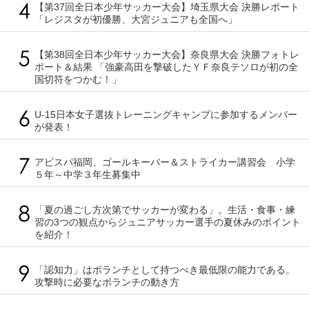
【第37回全日本少年サッカー大会】埼玉県大会 決勝レポート
「レジスタが初優勝、大宮ジュニアも全国へ」
【第38回全日本少年サッカー大会】奈良県大会 決勝フォトレ
ポート＆結果 「強豪高田を撃破したＹＦ奈良テソロが初の全
国切符をつかむ！」
U-15日本女子選抜トレーニングキャンプに参加するメンバー
が発表！
アビスパ福岡、ゴールキーパー＆ストライカー講習会 小学
５年～中学３年生募集中
「夏の過ごし方次第でサッカーが変わる」。生活・食事・練
習の3つの観点からジュニアサッカー選手の夏休みのポイント
を紹介！
「認知力」はボランチとして持つべき最低限の能力である。
攻撃時に必要なボランチの動き方