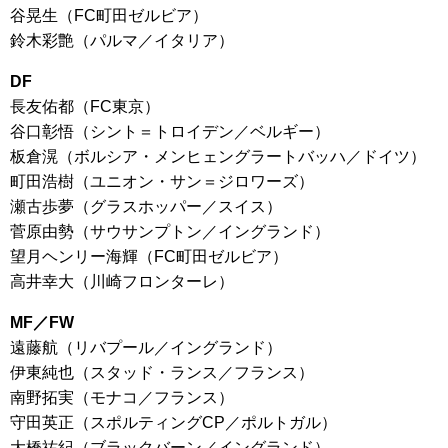
谷晃生（FC町田ゼルビア）
鈴木彩艶（パルマ／イタリア）
DF
長友佑都（FC東京）
谷口彰悟（シント＝トロイデン／ベルギー）
板倉滉（ボルシア・メンヒェングラートバッハ／ドイツ）
町田浩樹（ユニオン・サン＝ジロワーズ）
瀬古歩夢（グラスホッパー／スイス）
菅原由勢（サウサンプトン／イングランド）
望月ヘンリー海輝（FC町田ゼルビア）
高井幸大（川崎フロンターレ）
MF／FW
遠藤航（リバプール／イングランド）
伊東純也（スタッド・ランス／フランス）
南野拓実（モナコ／フランス）
守田英正（スポルティングCP／ポルトガル）
大橋祐紀（ブラックバーン／イングランド）