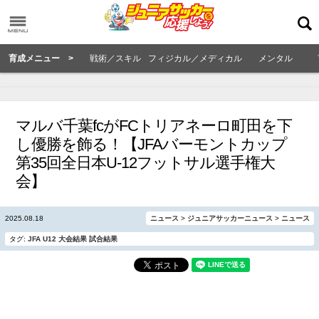
育成メニュー >
戦術／スキル
フィジカル／メディカル
メンタル
マルバ千葉fcがFCトリアネーロ町田を下
し優勝を飾る！【JFAバーモントカップ
第35回全日本U-12フットサル選手権大
会】
2025.08.18
ニュース
>
ジュニアサッカーニュース
>
ニュース
タグ:
JFA
U12
大会結果
試合結果