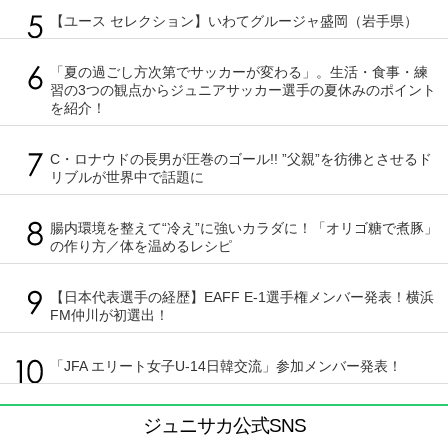
【ユース セレクション】いわてグルージャ盛岡（岩手県）
「夏の過ごし方次第でサッカーが変わる」。生活・食事・練
習の3つの観点からジュニアサッカー選手の夏休みのポイント
を紹介！
C・ロナウドの長男が圧巻のゴール!! ”父親”を彷彿とさせるド
リブルが世界中で話題に
腸内環境を整えて“冷え”に強いカラダに！「オリゴ糖で煮豚」
の作り方／体を温めるレシピ
【日本代表選手の経歴】EAFF E-1選手権メンバー発表！横浜
FM仲川が初選出！
「JFA エリート女子U-14日韓交流」参加メンバー発表！
ジュニサカ公式SNS