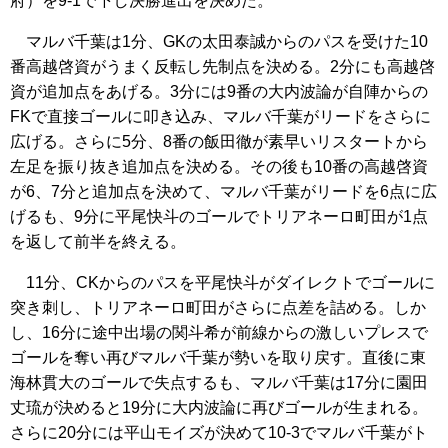
府）を9-1で下し決勝進出を決めた。
マルバ千葉は1分、GKの太田泰誠からのパスを受けた10
番高越啓資がうまく反転し先制点を決める。2分にも高越啓
資が追加点をあげる。3分には9番の大内波論が自陣からの
FKで直接ゴールに叩き込み、マルバ千葉がリードをさらに
広げる。さらに5分、8番の飯田徹が素早いリスタートから
左足を振り抜き追加点を決める。その後も10番の高越啓資
が6、7分と追加点を決めて、マルバ千葉がリードを6点に広
げるも、9分に平尾快斗のゴールでトリアネーロ町田が1点
を返して前半を終える。
11分、CKからのパスを平尾快斗がダイレクトでゴールに
突き刺し、トリアネーロ町田がさらに点差を詰める。しか
し、16分に途中出場の関斗希が前線からの激しいプレスで
ゴールを奪い再びマルバ千葉が勢いを取り戻す。直後に東
海林貫大のゴールで失点するも、マルバ千葉は17分に園田
丈琉が決めると19分に大内波論に再びゴールが生まれる。
さらに20分には平山モイズが決めて10-3でマルバ千葉がト