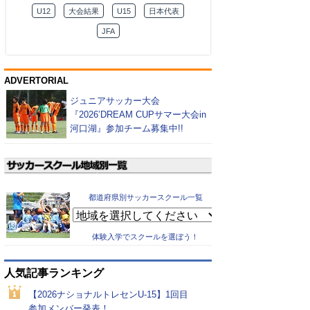
U12
大会結果
U15
日本代表
JFA
ADVERTORIAL
ジュニアサッカー大会
『2026’DREAM CUPサマー大会in
河口湖』参加チーム募集中!!
都道府県別サッカースクール一覧
体験入学でスクールを選ぼう！
人気記事ランキング
【2026ナショナルトレセンU-15】1回目
参加メンバー発表！