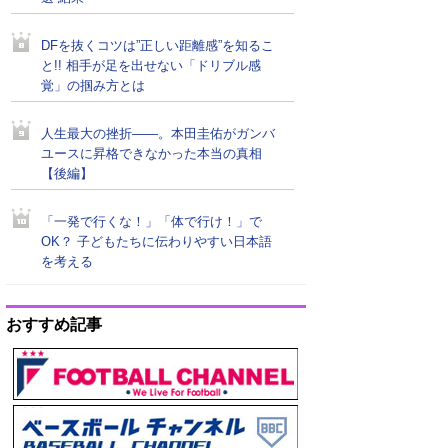
DFを抜くコツは”正しい距離感”を知るこ
と!! 相手が足を出せない「ドリブル感
覚」の掴み方とは
人生最大の挫折――。本田圭佑がガンバ
ユースに昇格できなかった本当の真相
【後編】
「一発で行くな！」「体で行け！」で
OK？ 子どもたちに伝わりやすい日本語
を考える
おすすめ記事