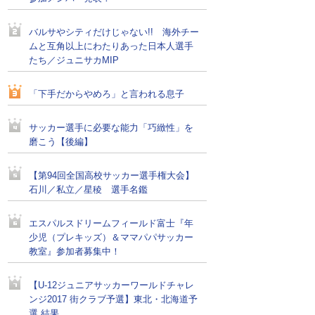
バルサやシティだけじゃない!! 海外チー
ムと互角以上にわたりあった日本人選手
たち／ジュニサカMIP
「下手だからやめろ」と言われる息子
サッカー選手に必要な能力「巧緻性」を
磨こう【後編】
【第94回全国高校サッカー選手権大会】
石川／私立／星稜 選手名鑑
エスパルスドリームフィールド富士『年
少児（プレキッズ）＆ママパパサッカー
教室』参加者募集中！
【U-12ジュニアサッカーワールドチャレ
ンジ2017 街クラブ予選】東北・北海道予
選 結果