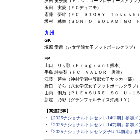
夛田 実奈美（Ｆ．Ｃ．コーマレディースアザレ
玉田 実愛（ＦＣディアモ）
斎藤 夢絆（ＦＣ ＳＴＯＲＹ Ｔｏｋｕｓｈ
坂村 穂舞（ＳＯＮＩＯ ＢＯＬＡＭＩＧＯ ＦＣ
九州
GK
塚原 愛留（八女学院女子フットボールクラブ）
FP
山口 りり歌（Ｆｒａｇｒａｎｔ熊本）
手島 詩央梨（ＦＣ ＶＡＬＯＲ 唐津）
江藤 芽生（神村学園中等部女子サッカー部）
野口 そら（八女学院女子フットボールクラブ
山内 俐乃（ＰＬＥＡＳＵＲＥ ＳＣ Ｕ－１
新屋 乃彩（グランフォルティス沖縄ＪＹ）
【関連記事】
・
【2025ナショナルトレセンU-14中期】参加
・
「2025ナショナルトレセンU-14前期」参加
・
「2025ナショナルトレセン女子U-14前期」