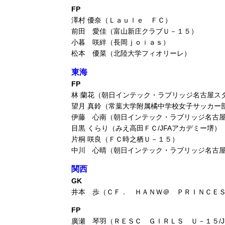
FP
澤村 優奈（Ｌａｕｌｅ ＦＣ）
前田 愛佳（富山新庄クラブＵ－１５）
小暮 咲絆（⾧岡ｊｏｉａｓ）
松本 優菜（北陸大学フィオリーレ）
東海
FP
林 蘭花（朝日インテック・ラブリッジ名古屋スタ
望月 真鈴（常葉大学附属橘中学校女子サッカー
伊藤 心南（朝日インテック・ラブリッジ名古
目黒 くらり（みえ高田ＦＣ/JFAアカデミー堺）
片桐 咲良（ＦＣ時之栖Ｕ－１５）
中川 心晴（朝日インテック・ラブリッジ名古
関西
GK
井本 歩（ＣＦ． ＨＡＮＷ＠ ＰＲＩＮＣＥ
FP
廣瀬 琴羽（ＲＥＳＣ ＧＩＲＬＳ Ｕ－１５/J