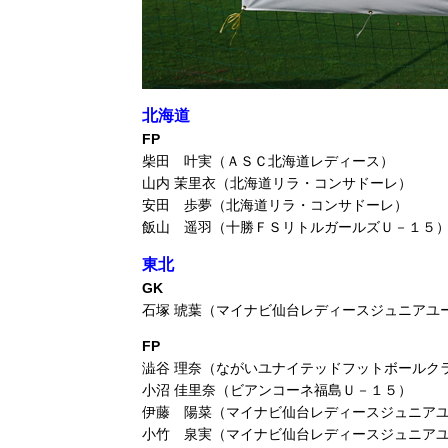
北海道
FP
柴田 叶実（ＡＳＣ北海道レディース）
山内 茉里衣（北海道リラ・コンサドーレ）
安田 歩夢（北海道リラ・コンサドーレ）
飯山 遥羽（十勝ＦＳリトルガールズＵ－１５
東北
GK
石塚 琥葉（マイナビ仙台レディースジュニアユ
FP
澁谷 理奈（ながいユナイテッドフットボールク
小沼 佳里奈（ビアンコーネ福島Ｕ－１５）
伊藤 陽菜（マイナビ仙台レディースジュニア
小竹 泉実（マイナビ仙台レディースジュニア