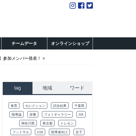
チームデータ
オンラインショップ
期】参加メンバー発表！
tag
地域
ワード
食育
セレクション
試合結果
千葉県
指導論
栄養
フォトギャラリー
GK
神奈川県
東京都
トレセン
フットサル
U18
指導者向け
女子