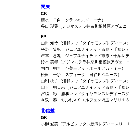
関東
GK
清水 日向（クラッキスメニーナ）
谷口 瑚葉（ノジマステラ神奈川相模原アヴェニ
FP
山田 知怜（浦和レッドダイヤモンズレディース
平野 笑帆（ジェフユナイテッド市原・千葉レ
岸本 恵凛（ジェフユナイテッド市原・千葉レ
鈴木 美尋（ノジマステラ神奈川相模原アヴェニ
朝岡 明希（小美玉フットボールアカデミー）
松田 千紗（スフィーダ世田谷ＦＣユース）
由利 桃子（浦和レッドダイヤモンズレディース
山下 明日未（ジェフユナイテッド市原・千葉
宮脇 彩（浦和レッドダイヤモンズレディース
今泉 奏（ちふれＡＳエルフェン埼玉マリＵ­１
北信越
GK
小柳 愛美（アルビレックス新潟レディースＵ－