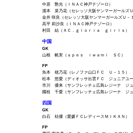
中原 艶光（ＩＮＡＣ神戸テゾーロ）
瀧本 菜乃花（セレッソ大阪ヤンマーガールズ
金井 咲良（セレッソ大阪ヤンマーガールズＵ－
高平 莉沙良（ＩＮＡＣ神戸テゾーロ）
村田 結（ＡＣ．ｇｌｏｒｉａ ｇｉｒｌｓ）
中国
GK
山根 帆実（ｓｐｅｓ ｉｗａｍｉ ＳＣ）
FP
魚本 穂乃花（レノファ山口ＦＣ Ｕ－１５）
松本 悠愛（ディオッサ出雲ＦＣ ジュニアユ
市川 優来（サンフレッチェ広島レジーナ ジ
國枝 千愛（サンフレッチェ広島レジーナ ジ
四国
GK
白石 桔優（愛媛ＦＣレディースＭＩＫＡＮ）
FP