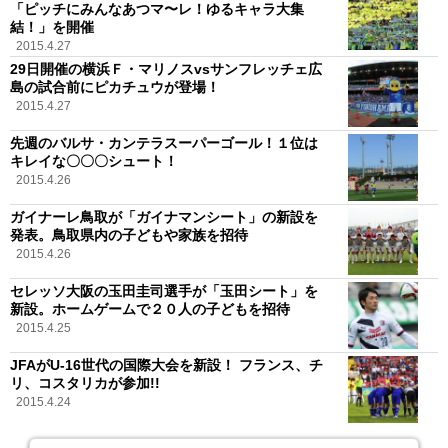
「ピッチにみんなあつマ〜レ！ゆるキャラ大集
結！」を開催
2015.4.27
29日開催の横浜Ｆ・マリノスvsサンフレッチェ広
島の試合前にピカチュウが登場！
2015.4.27
先週のバルサ・カンテラスーパーゴール！１位は
キレイな〇〇〇シュート！
2015.4.26
ガイナーレ鳥取が「ガイナマンシート」の新設を
発表。鳥取県内の子どもや家族を招待
2015.4.26
セレッソ大阪の玉田圭司選手が「玉田シート」を
新設。ホームゲームで２０人の子どもを招待
2015.4.25
JFAがU-16世代の国際大会を新設！ フランス、チ
リ、コスタリカが参加!!
2015.4.24