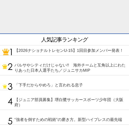
人気記事ランキング
【2026ナショナルトレセンU-15】1回目参加メンバー発表！
バルサやシティだけじゃない!! 海外チームと互角以上にわた
りあった日本人選手たち／ジュニサカMIP
「下手だからやめろ」と言われる息子
【ジュニア部員募集】堺白鷺サッカースポーツ少年団（大阪
府）
“強者を倒すための戦術”の磨き方。新型ハイプレスの最先端