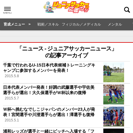
育成メニュー >
戦術／スキル
フィジカル／メディカル
メンタル
「ニュース - ジュニアサッカーニュース」
の記事アーカイブ
千葉で行われるU-15日本代表候補トレーニングキ
ャンプに参加するメンバーを発表！
2015.5.8
日本代表メンバー発表！好調の武藤選手や宇佐美
選手らが選出！大久保選手がＷ杯以来の復帰
2015.5.7
Ｗ杯へ挑むなでしこジャパンのメンバー23人が発
表！宮間選手や川澄選手らが選出！澤選手も復帰
2015.5.1
浦和レッズが選手と一緒にピッチへ入場する「フ