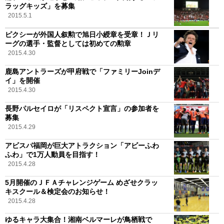
ラッグキッズ」を募集
2015.5.1
ピクシーが外国人叙勲で旭日小綬章を受章！Ｊリ
ーグの選手・監督としては初めての勲章
2015.4.30
鹿島アントラーズが甲府戦で「ファミリーJoinデ
イ」を開催
2015.4.30
長野パルセイロが「リスペクト宣言」の参加者を
募集
2015.4.29
アビスパ福岡が巨大アトラクション「アビーふわ
ふわ」で1万人動員を目指す！
2015.4.28
5月開催のＪＦＡチャレンジゲーム めざせクラッ
キスクール＆検定会のお知らせ！
2015.4.28
ゆるキャラ大集合！湘南ベルマーレが鳥栖戦で