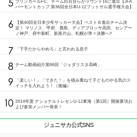
ブリンカールFC、チーム白百合らがラウンド16に進出【JFA
バーモントカップ 第36回全日本U-12フットサル選手権大会】
【第40回全日本少年サッカー大会】ベスト８進出チーム決
定！ マリノス、甲府、鹿島、ディアブロッサ高田、センアー
ノ神戸、府中新町、新座片山、札幌が準々決勝へ!!
「下手だからやめろ」と言われる息子
チーム動画紹介第86回「ジェダリスタ高崎」
「楽しい！」「できた！」を積み重ねて子どものやる気のス
イッチを入れよう！（後編）
2014年度 ナショナルトレセンU-12東海（第1回）開催要項お
よび参加メンバー発表！
ジュニサカ公式SNS