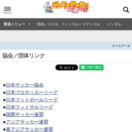
育成メニュー >
戦術／スキル
フィジカル／メディカル
メンタル
チームデータ
協会／団体リンク
●
日本サッカー協会
●
日本プロサッカーリーグ
●
日本フットボールリーグ
●
日本フットサルリーグ
●
国際サッカー連盟
●
アジアサッカー連盟
●
東アジアサッカー連盟