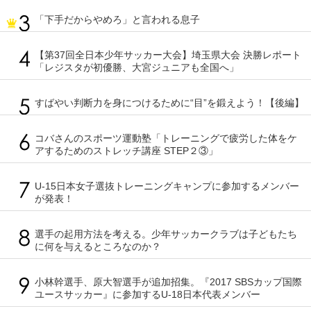
「下手だからやめろ」と言われる息子
【第37回全日本少年サッカー大会】埼玉県大会 決勝レポート
「レジスタが初優勝、大宮ジュニアも全国へ」
すばやい判断力を身につけるために“目”を鍛えよう！【後編】
コバさんのスポーツ運動塾「トレーニングで疲労した体をケ
アするためのストレッチ講座 STEP２③」
U-15日本女子選抜トレーニングキャンプに参加するメンバー
が発表！
選手の起用方法を考える。少年サッカークラブは子どもたち
に何を与えるところなのか？
小林幹選手、原大智選手が追加招集。『2017 SBSカップ国際
ユースサッカー』に参加するU-18日本代表メンバー