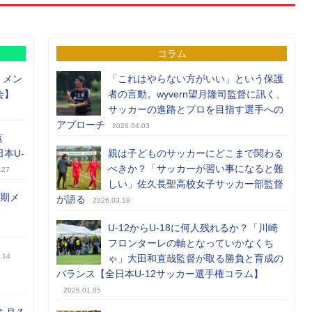
コラム
）メン
「これはやらない方がいい」という保護
会】
者の言動。wyvern望月隆司監督に訊く、
サッカーの進路とプロを目指す選手への
アプローチ
2026.04.03
覧
日本U-
親は子どものサッカーにどこまで関わる
べきか？「サッカーが習い事になると難
.27
しい」佐久長聖高校女子サッカー部監督
前期メ
が語る
2026.03.18
U-12からU-18に何人残れるか？「川崎
フロンターレの軸となっていかなくち
.14
ゃ」大田和直哉監督が取る勝負と育成の
バランス【全日本U-12サッカー選手権コラム】
2026.01.05