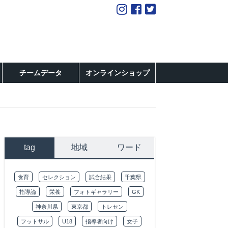
チームデータ
オンラインショップ
tag
地域
ワード
食育
セレクション
試合結果
千葉県
指導論
栄養
フォトギャラリー
GK
神奈川県
東京都
トレセン
フットサル
U18
指導者向け
女子