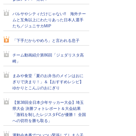
バルサやシティだけじゃない!! 海外チー
ムと互角以上にわたりあった日本人選手
たち／ジュニサカMIP
「下手だからやめろ」と言われる息子
チーム動画紹介第86回「ジェダリスタ高
崎」
まみや食堂「夏のお弁当のメインはおに
ぎりで決まり！」＆【おすすめレシピ】
ゆかりとこんぶのおにぎり
【第38回全日本少年サッカー大会】埼玉
県大会 決勝フォトレポート＆大会結果
「激戦を制したレジスタFCが優勝！ 全国
への切符を勝ち取る」
運動会本番でついつい緊張してしまう子