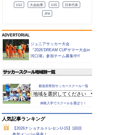
U12
大会結果
U15
日本代表
JFA
ADVERTORIAL
ジュニアサッカー大会
『2026’DREAM CUPサマー大会in
河口湖』参加チーム募集中!!
都道府県別サッカースクール一覧
体験入学でスクールを選ぼう！
人気記事ランキング
【2026ナショナルトレセンU-15】1回目
参加メンバー発表！