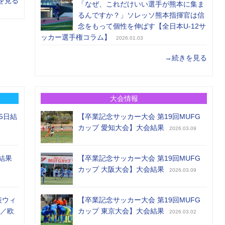
を見る
「なぜ、これだけいい選手が熊本に集ま
るんですか？」ソレッソ熊本指揮官は信
念をもって個性を伸ばす【全日本U-12サ
ッカー選手権コラム】
2026.01.03
→続きを見る
大会情報
5日結
【卒業記念サッカー大会 第19回MUFG
カップ 愛知大会】大会結果
2026.03.09
結果
【卒業記念サッカー大会 第19回MUFG
カップ 大阪大会】大会結果
2026.03.09
表ウィ
【卒業記念サッカー大会 第19回MUFG
め／欧
カップ 東京大会】大会結果
2026.03.02