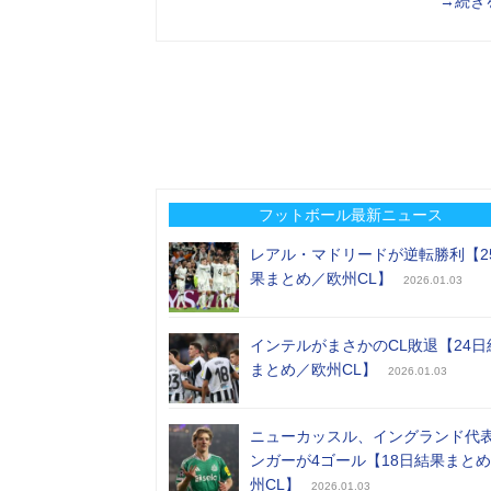
→続き
フットボール最新ニュース
レアル・マドリードが逆転勝利【2
果まとめ／欧州CL】
2026.01.03
インテルがまさかのCL敗退【24日
まとめ／欧州CL】
2026.01.03
ニューカッスル、イングランド代
ンガーが4ゴール【18日結果まと
州CL】
2026.01.03