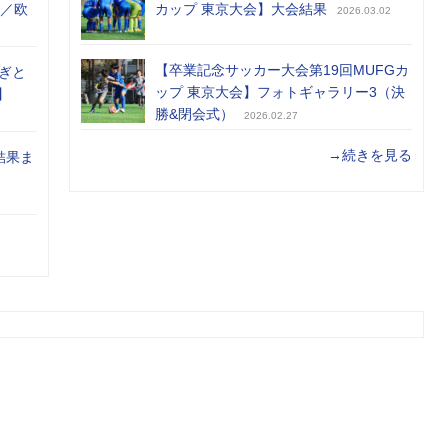
め／欧
カップ 東京大会】大会結果
2026.03.02
【卒業記念サッカー大会第19回MUFGカ
ぎと
ップ 東京大会】フォトギャラリー3（決
】
勝&閉会式）
2026.02.27
→続きを見る
結果ま