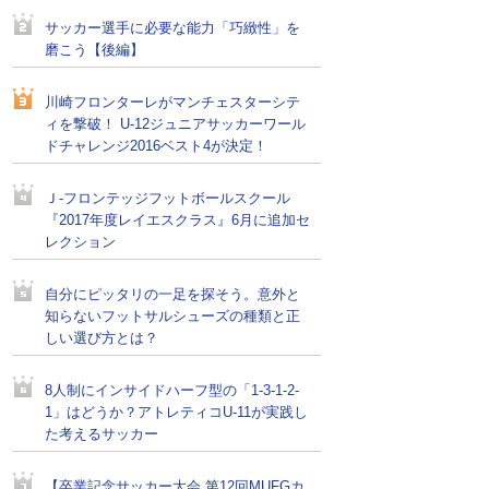
サッカー選手に必要な能力「巧緻性」を
磨こう【後編】
川崎フロンターレがマンチェスターシテ
ィを撃破！ U-12ジュニアサッカーワール
ドチャレンジ2016ベスト4が決定！
Ｊ-フロンテッジフットボールスクール
『2017年度レイエスクラス』6月に追加セ
レクション
自分にピッタリの一足を探そう。意外と
知らないフットサルシューズの種類と正
しい選び方とは？
8人制にインサイドハーフ型の「1-3-1-2-
1」はどうか？アトレティコU-11が実践し
た考えるサッカー
【卒業記念サッカー大会 第12回MUFGカ