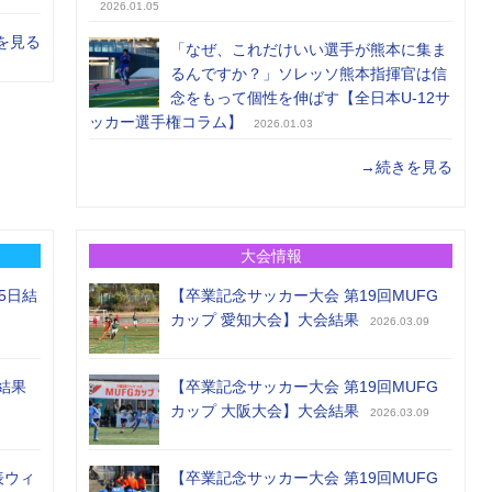
2026.01.05
を見る
「なぜ、これだけいい選手が熊本に集ま
るんですか？」ソレッソ熊本指揮官は信
念をもって個性を伸ばす【全日本U-12サ
ッカー選手権コラム】
2026.01.03
→続きを見る
大会情報
5日結
【卒業記念サッカー大会 第19回MUFG
カップ 愛知大会】大会結果
2026.03.09
結果
【卒業記念サッカー大会 第19回MUFG
カップ 大阪大会】大会結果
2026.03.09
表ウィ
【卒業記念サッカー大会 第19回MUFG