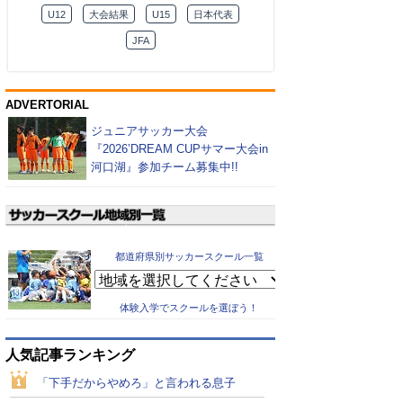
U12
大会結果
U15
日本代表
JFA
ADVERTORIAL
ジュニアサッカー大会
『2026’DREAM CUPサマー大会in
河口湖』参加チーム募集中!!
都道府県別サッカースクール一覧
体験入学でスクールを選ぼう！
人気記事ランキング
「下手だからやめろ」と言われる息子