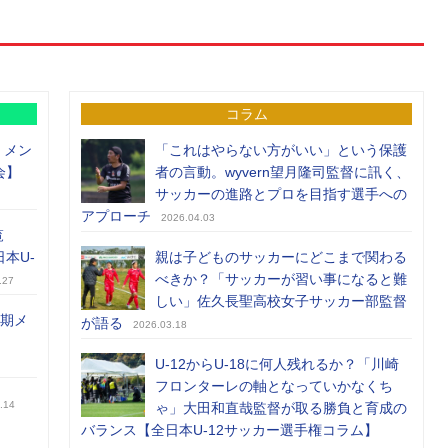
コラム
）メン
「これはやらない方がいい」という保護
会】
者の言動。wyvern望月隆司監督に訊く、
サッカーの進路とプロを目指す選手への
アプローチ
2026.04.03
覧
日本U-
親は子どものサッカーにどこまで関わる
べきか？「サッカーが習い事になると難
.27
しい」佐久長聖高校女子サッカー部監督
前期メ
が語る
2026.03.18
U-12からU-18に何人残れるか？「川崎
フロンターレの軸となっていかなくち
.14
ゃ」大田和直哉監督が取る勝負と育成の
バランス【全日本U-12サッカー選手権コラム】