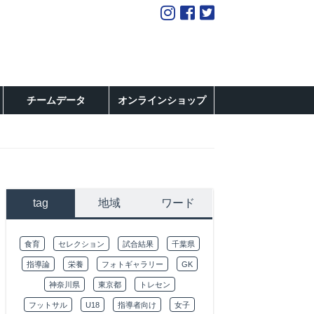
チームデータ
オンラインショップ
tag
地域
ワード
食育
セレクション
試合結果
千葉県
指導論
栄養
フォトギャラリー
GK
神奈川県
東京都
トレセン
フットサル
U18
指導者向け
女子