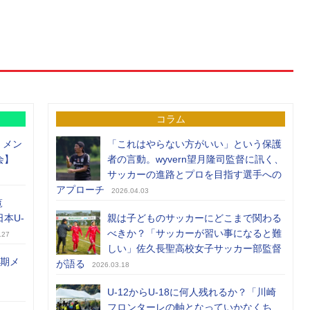
コラム
）メン
「これはやらない方がいい」という保護
会】
者の言動。wyvern望月隆司監督に訊く、
サッカーの進路とプロを目指す選手への
アプローチ
2026.04.03
覧
日本U-
親は子どものサッカーにどこまで関わる
べきか？「サッカーが習い事になると難
.27
しい」佐久長聖高校女子サッカー部監督
前期メ
が語る
2026.03.18
U-12からU-18に何人残れるか？「川崎
フロンターレの軸となっていかなくち