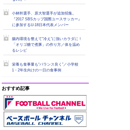
小林幹選手、原大智選手が追加招集。
『2017 SBSカップ国際ユースサッカー』
に参加するU-18日本代表メンバー
腸内環境を整えて“冷え”に強いカラダに！
「オリゴ糖で煮豚」の作り方／体を温め
るレシピ
栄養も食事量も“バランス良く”／小学校
1・2年生向けの一日の食事例
おすすめ記事