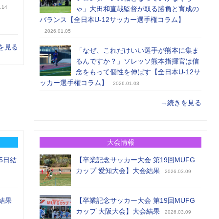
.14
ゃ」大田和直哉監督が取る勝負と育成の
バランス【全日本U-12サッカー選手権コラム】
2026.01.05
を見る
「なぜ、これだけいい選手が熊本に集ま
るんですか？」ソレッソ熊本指揮官は信
念をもって個性を伸ばす【全日本U-12サ
ッカー選手権コラム】
2026.01.03
→続きを見る
大会情報
5日結
【卒業記念サッカー大会 第19回MUFG
カップ 愛知大会】大会結果
2026.03.09
結果
【卒業記念サッカー大会 第19回MUFG
カップ 大阪大会】大会結果
2026.03.09