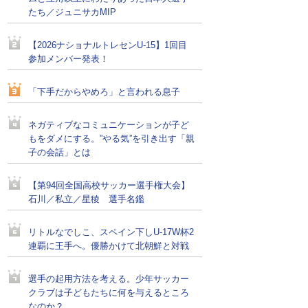
たち／ジュニサカMIP
【2026ナショナルトレセンU-15】1回目
参加メンバー発表！
「下手だからやめろ」と言われる息子
ネガティブなコミュニケーションが子ど
もをダメにする。”やる気”を引き出す「親
子の会話」とは
【第94回全国高校サッカー選手権大会】
石川／私立／星稜 選手名鑑
リトルなでしこ、スペイン下しU-17W杯2
連覇に王手へ。優勝かけて北朝鮮と対戦
選手の起用方法を考える。少年サッカー
クラブは子どもたちに何を与えるところ
なのか？