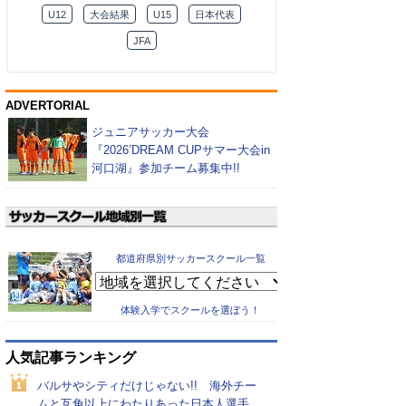
U12
大会結果
U15
日本代表
JFA
ADVERTORIAL
ジュニアサッカー大会
『2026’DREAM CUPサマー大会in
河口湖』参加チーム募集中!!
都道府県別サッカースクール一覧
体験入学でスクールを選ぼう！
人気記事ランキング
バルサやシティだけじゃない!! 海外チー
ムと互角以上にわたりあった日本人選手