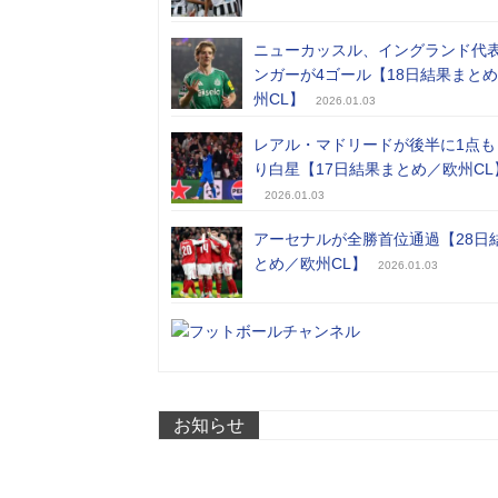
ニューカッスル、イングランド代
ンガーが4ゴール【18日結果まと
州CL】
2026.01.03
レアル・マドリードが後半に1点も
り白星【17日結果まとめ／欧州CL
2026.01.03
アーセナルが全勝首位通過【28日
とめ／欧州CL】
2026.01.03
お知らせ