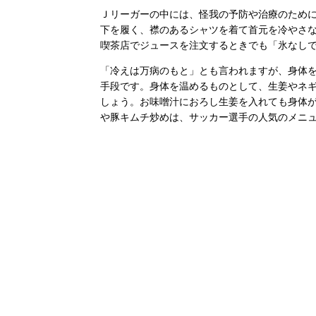
Ｊリーガーの中には、怪我の予防や治療のため
下を履く、襟のあるシャツを着て首元を冷やさ
喫茶店でジュースを注文するときでも「氷なし
「冷えは万病のもと」とも言われますが、身体
手段です。身体を温めるものとして、生姜やネ
しょう。お味噌汁におろし生姜を入れても身体
や豚キムチ炒めは、サッカー選手の人気のメニ