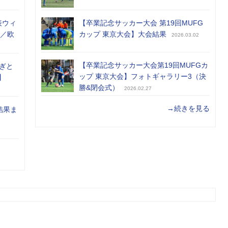
表ウィ
【卒業記念サッカー大会 第19回MUFG
め／欧
カップ 東京大会】大会結果
2026.03.02
【卒業記念サッカー大会第19回MUFGカ
ぎと
ップ 東京大会】フォトギャラリー3（決
】
勝&閉会式）
2026.02.27
→続きを見る
結果ま