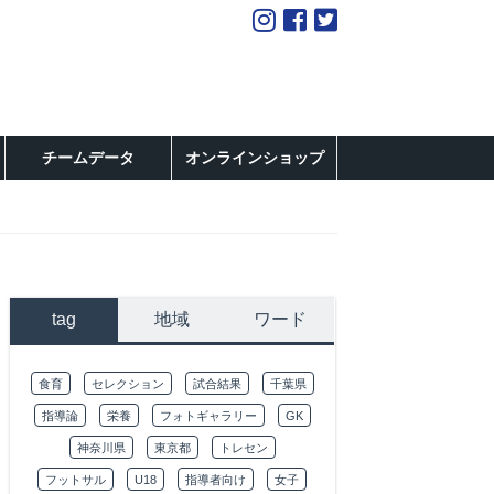
チームデータ
オンラインショップ
tag
地域
ワード
食育
セレクション
試合結果
千葉県
指導論
栄養
フォトギャラリー
GK
神奈川県
東京都
トレセン
フットサル
U18
指導者向け
女子